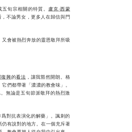
或五旬宗相關的特質。
盧克·西蒙
看，不論男女，更多人在歸信與門
，又會被熱烈奔放的靈恩敬拜所吸
靈復興
的
看法
，讓我豁然開朗。格
：它們都帶著「濃濃的教會味」。
比。無論是五旬節派敬拜的熱烈激
此作爲對抗表演化的解藥」。諷刺的
話仍有說對的地方。在一個充斥著
西。教會要把人從自我中引出來，