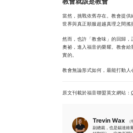
教會就該是教會
當然，挑戰依舊存在。教會提供
世界與真正順服超越真理之間搖
然而，也許「教會味」的回歸，
奧祕，進入福音的榮耀。教會給
實的。
教會無論形式如何，最能打動人
原文刊載於福音聯盟英文網站：
Trevin Wax
（
副總裁，也是錫達維