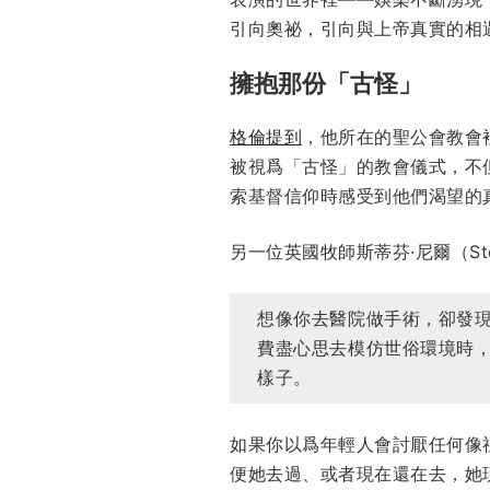
引向奧祕，引向與上帝真實的相
擁抱那份「古怪」
格倫提到
，他所在的聖公會教會
被視爲「古怪」的教會儀式，不
索基督信仰時感受到他們渴望的
另一位英國牧師斯蒂芬·尼爾（Step
想像你去醫院做手術，卻發
費盡心思去模仿世俗環境時
樣子。
如果你以爲年輕人會討厭任何像
便她去過、或者現在還在去，她