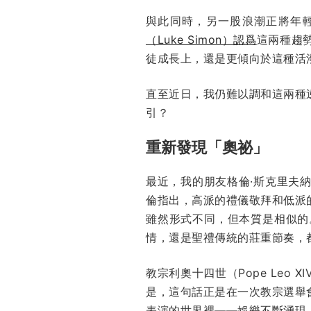
與此同時，另一股浪潮正將年
（Luke Simon）認爲
這兩種趨
徒成長上，還是更傾向於這種活
直至近日，我仍難以調和這兩種
引？
重新發現「奧祕」
最近，我的朋友格倫·斯克里夫納（G
倫指出，高派的禮儀敬拜和低派
雖然形式不同，但本質是相似的
情，還是聖禮傳統的莊重節奏，
教宗利奧十四世（Pope Le
是，這句話正是在一次教宗選舉
表演的世界裡——娛樂不斷湧現