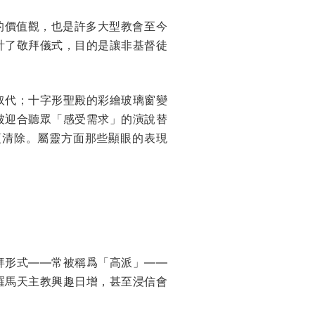
個核心的價值觀，也是許多大型教會至今
計了敬拜儀式，目的是讓非基督徒
取代；十字形聖殿的彩繪玻璃窗變
被迎合聽眾「感受需求」的演說替
須清除。屬靈方面那些顯眼的表現
拜形式——常被稱爲「高派」——
羅馬天主教興趣日增，甚至浸信會