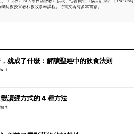
社、《世界》和《今日基督教》撰稿。他曾擔任《福音計劃》（
The Gosp
頓學院教授宣教和教牧事奉課程。特雷文著有多本書籍。
麼，就成了什麼：解讀聖經中的飲食法則
hart
變讀經方式的 4 種方法
hart