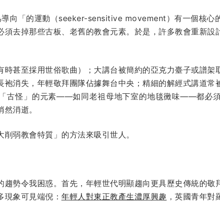
向「的運動（seeker-sensitive movement）有一
必須去掉那些古板、老舊的教會元素。於是，許多教會重新設
有時甚至採用世俗歌曲）；大講台被簡約的亞克力臺子或譜架
長袍消失，年輕敬拜團隊佔據舞台中央；精細的解經式講道常
「古怪」的元素——如同老祖母地下室的地毯黴味——都必
悄然消逝。
大削弱教會特質」的方法來吸引世人。
的趨勢令我困惑。首先，年輕世代明顯趨向更具歷史傳統的敬
多現象可見端倪：
年輕人對東正教產生濃厚興趣
，英國青年對