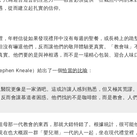
遇，從而建立起扎實的信仰。
裡，年輕信徒如果發現禮拜中沒有每週的聖餐，或長椅上的跪
但沒有嚇退他們，反而讓他們的敬拜體驗更真實。「教會味」
真實。他們要的是與神相遇，而不是一場精心包裝、迎合人味
hen Kneale）給出了一個
恰當的比喻
：
現醫院更像是一家酒吧。這或許讓人感到熟悉，但又極其荒謬
，反而會讓慕道者困惑。他們找的不是咖啡館，而是教會。人
祖母那一代教會的東西，那就大錯特錯了。根據統計，很可能
現在也大概跟一群「嬰兒潮」一代的人一起，坐在現代禮堂裡