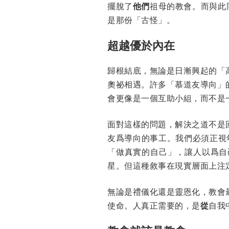
擺脫了
他們
祖母的教會。而與此
是那份「古怪」。
超越優於內在
歸根結底，無論是日漸興起的「
奧祕相遇。許多「慕道友導向」
會更像是一個互助小組，而不是
面對這樣的問題，解決之道不是
友爲導向的事工。我們必須正視
「做真實的自己」，讓人以爲自
星。但這種敘事在現實層面上注
無論是禮儀化還是靈恩化，教會
使命。人真正需要的，是
從
自我