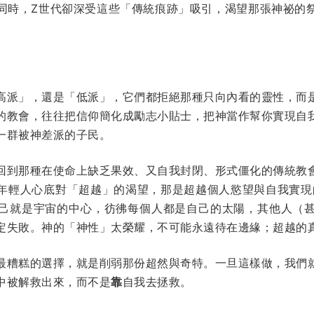
同時，Z世代卻深受這些「傳統痕跡」吸引，渴望那張神祕的
高派」，還是「低派」，它們都拒絕那種只向內看的靈性，而
的教會，往往把信仰簡化成勵志小貼士，把神當作幫你實現自
一群被神差派的子民。
回到那種在使命上缺乏果效、又自我封閉、形式僵化的傳統教
年輕人心底對「超越」的渴望，那是超越個人慾望與自我實現的
己就是宇宙的中心，彷彿每個人都是自己的太陽，其他人（
定失敗。神的「神性」太榮耀，不可能永遠待在邊緣；超越的
最糟糕的選擇，就是削弱那份超然與奇特。一旦這樣做，我們
中被解救出來，而不是
靠
自我去拯救。