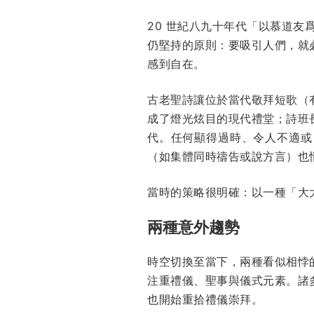
20 世紀八九十年代「以慕道友爲導
仍堅持的原則：要吸引人們，就
感到自在。
古老聖詩讓位於當代敬拜短歌（
成了燈光炫目的現代禮堂；詩班
代。任何顯得過時、令人不適或
（如集體同時禱告或說方言）也
當時的策略很明確：以一種「大
兩種意外趨勢
時空切換至當下，兩種看似相悖
注重禮儀、聖事與儀式元素。諸
也開始重拾禮儀崇拜。