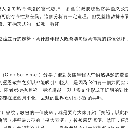
輕人引向熱情洋溢的當代敬拜，多個宗派展現出常與靈恩派
勢可能存在性別差異。這個分析有一定道理。但從整體數據來
潑、不拘形式的「低派」敬拜。
逆流並行的趨勢：爲什麼年輕人既會湧向極爲傳統的禮儀敬拜
len Scrivener）分享了他對英國年輕人中
悄然興起的屬
的靈恩敬拜之所以都能吸引年輕人，是因爲它們有一個共同點
。兩者都擁抱奧祕，尋求超越，與世俗文化形成了鮮明的對
都能在這個扁平化、去魅的世界裡引起深深的共鳴。
o XIV）曾說，教會的一個使命，就是要向大家介紹「奧祕，以
會議（堪稱最典型的「盛大表演」）後被廣泛流傳。然而，這
，只爲迎合短暫的注意力——教會必須提供一些截然不同的東