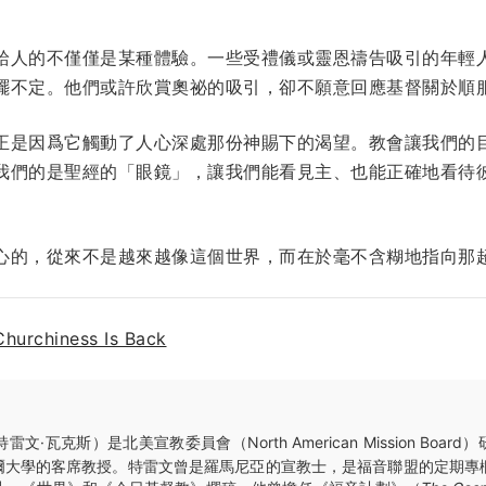
給人的不僅僅是某種體驗。一些受禮儀或靈恩禱告吸引的年輕
擺不定。他們或許欣賞奧祕的吸引，卻不願意回應基督關於順
正是因爲它觸動了人心深處那份神賜下的渴望。教會讓我們的
我們的是聖經的「眼鏡」，讓我們能看見主、也能正確地看待
心的，從來不是越來越像這個世界，而在於毫不含糊地指向那
Churchiness Is Back
特雷文·瓦克斯）是北美宣教委員會（North American Mission Boa
爾大學的客席教授。特雷文曾是羅馬尼亞的宣教士，是福音聯盟的定期專