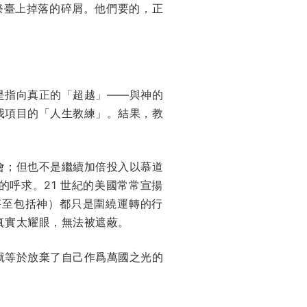
祭臺上掉落的碎屑。他們要的，正
是指向真正的「超越」——與神的
我項目的「人生教練」。結果，教
會；但也不是繼續加倍投入以慕道
呼求。21 世紀的美國常常宣揚
甚至包括神）都只是圍繞運轉的行
真實太耀眼，無法被遮蔽。
就等於放棄了自己作爲萬國之光的