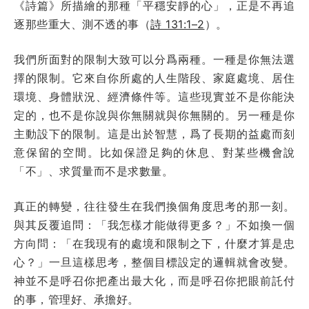
《詩篇》所描繪的那種「平穩安靜的心」，正是不再追
逐那些重大、測不透的事（
詩 131:1–2
）。
我們所面對的限制大致可以分爲兩種。一種是你無法選
擇的限制。它來自你所處的人生階段、家庭處境、居住
環境、身體狀況、經濟條件等。這些現實並不是你能決
定的，也不是你說與你無關就與你無關的。另一種是你
主動設下的限制。這是出於智慧，爲了長期的益處而刻
意保留的空間。比如保證足夠的休息、對某些機會說
「不」、求質量而不是求數量。
真正的轉變，往往發生在我們換個角度思考的那一刻。
與其反覆追問：「我怎樣才能做得更多？」不如換一個
方向問：「在我現有的處境和限制之下，什麼才算是忠
心？」一旦這樣思考，整個目標設定的邏輯就會改變。
神並不是呼召你把產出最大化，而是呼召你把眼前託付
的事，管理好、承擔好。