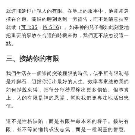
就連耶穌也正視人的有限。在地上的服事中，他常常選
擇在合適、關鍵的時刻退到一旁禱告，而不是隨意抽空
就做（
可 1:35
；
路 5:16
）。如果神的兒子都如此刻意地
把重要的事放在合適的時機來做，我們更不該忽視這一
點。
三、接納你的有限
我們生活在一個崇尚突破極限的時代，似乎所有限制都
是絆腳石，阻擋你活出最好的人生。效率專家總教我們
如何掙脫束縛，把每分每秒壓榨出更多價值。但事實
上，人的有限是神的恩賜，幫助我們更專注地活出忠
信。
這不是性格缺陷，而是有限生命本來的樣子。接納有
限，並不等於懶惰或沒志氣，而是一種屬靈的智慧。