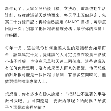
新年到了，大家又開始談目標、立決心、重新啓動生活
計劃。各種建議鋪天蓋地而來。每天早上五點起床，先
寫二十分鐘日記；再給自己設定 SMART 目標，每季度
回顧一次；別忘了把日程表精確分塊，嚴守你的深度工
作時間。
每年一月，這些教你如何重整人生的建議都會如期而
至，語氣篤定十足，提建議的人肯定從沒在凌晨三點被
小孩子吵醒，也沒在元旦那天連上兩個班。這些建議沒
有任何免責聲明，沒有效果因人而異的提醒。他們想像
的對象很可能是一個日程可預測、有很多空閒時間、無
數選擇的標準專業人士。
想想看，你有多少次聽人說過：「把那些不重要的事委
派出去吧。」可問題是，委派給誰呢？給配偶？給孩
子？還是給家裡的貓？