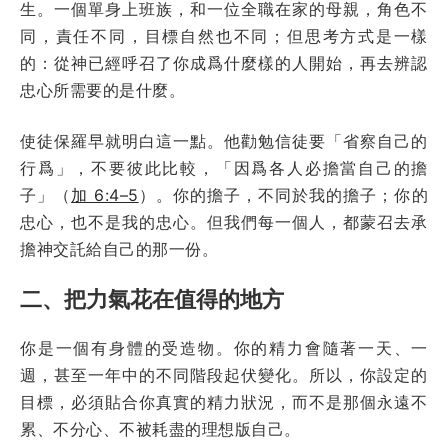
生。一個單身上班族，和一位全職在家的母親，角色不
同，責任不同，目標自然也不同；但思考方式是一樣
的：從神已經呼召了你成爲什麼樣的人開始，再去辨認
忠心所需要的是什麼。
使徒保羅早就明白這一點。他勸勉信徒要「省察自己的
行爲」，不要彼此比較，「因爲各人必擔當自己的擔
子」（
加 6:4–5
）。你的擔子，不同於我的擔子；你的
忠心，也不是我的忠心。但我們每一個人，都蒙召去承
擔神交託給自己的那一份。
二、把力氣花在值得的地方
你是一個有身體的受造物。你的精力會隨著一天、一
週，甚至一年中的不同階段起伏變化。所以，你設定的
目標，必須貼合你真實的精力狀況，而不是那個永遠不
累、不分心、不被耗盡的理想版自己。