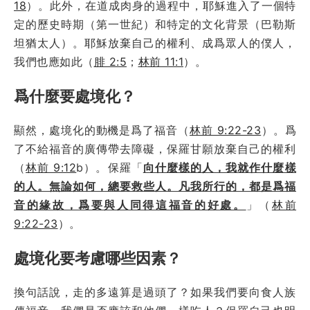
18
）。此外，在道成肉身的過程中，耶穌進入了一個特
定的歷史時期（第一世紀）和特定的文化背景（巴勒斯
坦猶太人）。耶穌放棄自己的權利、成爲眾人的僕人，
我們也應如此（
腓 2:5
；
林前 11:1
）。
爲什麼要處境化？
顯然，處境化的動機是爲了福音（
林前 9:22-23
）。爲
了不給福音的廣傳帶去障礙，保羅甘願放棄自己的權利
（
林前 9:12
b）。保羅「
向什麼樣的人，我就作什麼樣
的人。無論如何，總要救些人。凡我所行的，都是爲福
音的緣故，爲要與人同得這福音的好處。
」（
林前
9:22-23
）。
處境化要考慮哪些因素？
換句話說，走的多遠算是過頭了？如果我們要向食人族