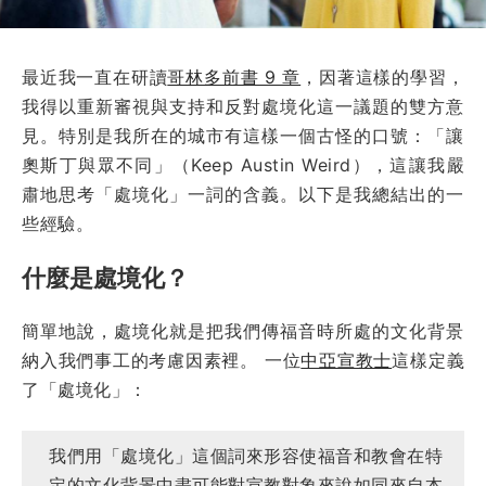
最近我一直在研讀
哥林多前書 9 章
，因著這樣的學習，
我得以重新審視與支持和反對處境化這一議題的雙方意
見。特別是我所在的城市有這樣一個古怪的口號：「讓
奧斯丁與眾不同」（Keep Austin Weird），這讓我嚴
肅地思考「處境化」一詞的含義。以下是我總結出的一
些經驗。
什麼是處境化？
簡單地說，處境化就是把我們傳福音時所處的文化背景
納入我們事工的考慮因素裡。 一位
中亞宣教士
這樣定義
了「處境化」：
我們用「處境化」這個詞來形容使福音和教會在特
定的文化背景中盡可能對宣教對象來說如同來自本