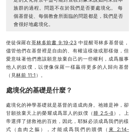
族群的過程。問題不在於我們是否要處境化。 每
個基督徒、每個教會所面臨的問題都是，我們是否
會很好地處境化。
使徒保羅在
哥林多前書 9:19-23
中提醒哥林多基督徒，
儘管他們在基督裡是自由的、有權這樣做或那樣做，但
愛意味著他們應該願意放棄自己的一些權利，成爲服事
他人的奴僕，以便像保羅一樣贏得更多的人歸向基督
（見
林前 11:1
）。
處境化的基礎是什麼？
處境化的神學基礎就是基督的道成肉身。祂雖是神，卻
甘願捨棄天上的榮耀成爲眾人的奴僕（
腓 2:5-8
）。上
帝選擇了拯救祂的百姓，因此，耶穌必須成爲我們的樣
式（血肉之軀），才能成爲我們的贖價（
來 2:14-