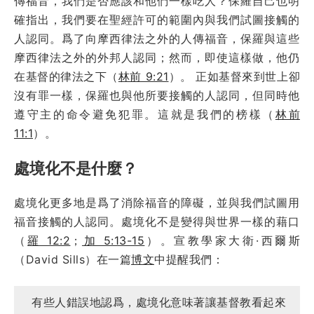
傳福音，我們是否應該和他們一樣吃人？保羅自己也明
確指出，我們要在聖經許可的範圍內與我們試圖接觸的
人認同。爲了向摩西律法之外的人傳福音，保羅與這些
摩西律法之外的外邦人認同；然而，即使這樣做，他仍
在基督的律法之下（
林前 9:21
）。 正如基督來到世上卻
沒有罪一樣，保羅也與他所要接觸的人認同，但同時他
遵守主的命令避免犯罪。這就是我們的榜樣（
林前
11:1
）。
處境化不是什麼？
處境化更多地是爲了消除福音的障礙，並與我們試圖用
福音接觸的人認同。處境化不是變得與世界一樣的藉口
（
羅 12:2
；
加 5:13-15
）。宣教學家大衛·西爾斯
（David Sills）在一篇
博文
中提醒我們：
有些人錯誤地認爲，處境化意味著讓基督教看起來