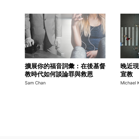
擴展你的福音詞彙：在後基督
晚近現
教時代如何談論罪與救恩
宣教
Sam Chan
Michael K