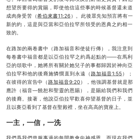
想望所要得的賞賜，即使他信這些事的時候基督還未道
成肉身受苦（
希伯來書11:26
）。此後眾先知預言將有一
新的約，這是與亞當和亞伯拉罕所領受的恩典之約相一
致的。
在路加的兩卷書中（路加福音和使徒行傳），我注意到
每卷書中福音都是以亞伯拉罕之約爲起點的——在馬利
亞的頌歌中，她將所有關於她兒子的事都歸因於神向亞
伯拉罕和他的後裔施憐憫直到永遠（
路加福音1:55
）；
在彼得的宣告中（
路加福音9:20
），他強調基督就是那
應許（福音—饒恕和聖靈的恩賜），是賜給我們和我們
的後裔。接著，他說亞伯拉罕歡喜仰望基督的日子，並
且以賽亞看到了基督在聖殿裡，坐在高高的寶座上。
一主，一信，一洗
我們爲我們曾服事過的每間教會向神感恩，而現在我們