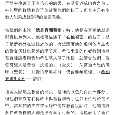
群體中少數真正有信心的餘民。在基督道成肉身之前，
神的聖約群體包含了信徒和他們的孩子，但其中只有少
數人能夠成就割禮的屬靈意義。
當我們的主說「
我是真葡萄樹
」時，他是在宣稱他就是
那真以色列人。他接著描述了「
在他裡面
」的枝子，枝
子是所有外在連結於他的，有些因著他的道與他有生命
的聯合併結出豐盛的果子來。希伯來書的作者特別地將
基督徒讀者與舊約希伯來人做了比較，並警告他們，儘
管有些人是曾被「洗過的」（受洗），又嘗過天恩的滋
味（聖餐），且覺悟來世權能，仍會離棄道理。（
希伯
來書6:4-6
——譯註）
這些人顯然是教會的成員，是神的以色列百姓一部分，
但他們並沒有在得救上與基督聯合，也並不位列於選民
中。當我們的主在啓示錄中向眾教會說話時，他知道許
多在教會裡的人都是沒有耳朵可聽的。這也表明了新約