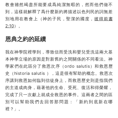
教會雖然竭盡所能要成爲純潔無暇的，然而他們做不
到，這樣就解釋了爲什麼新約將描述以色列民的詞無差
別地用在教會上（神的子民，聖潔的國度，
彼得前書
2:10
）。
恩典之約的延續
我在神學院裡學到，導致信而受洗和嬰兒受洗這兩大基
本神學立場的原因是對新舊約之間關係的不同看法。神
學家們在此區分了救恩次序（
ordo salutis
）和救恩歷
史（
historia salutis
），這是很有幫助的概念。救恩次
序講到救恩如何臨到信徒身上，而救恩歷史則是指我們
的主道成肉身，藉著他的生命、受死、復活和得榮耀，
完成了只一次獻上就成全救恩的事件。這兩者之間的區
別可以幫助我們去回答那問題：「新約到底新在哪
裡？」。