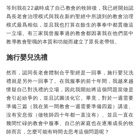
等到我在22歲時成了自己教會的牧師後，我已經開始認
爲長老會治理模式與我在新約聖經中所讀到的教會治理
模式最爲相似，並且我也打算在餘生的事奉中都貫徹這
一立場。有三家我曾服事過的教會都因著我在他們當中
教導教會聖職的本質和功能而建立了眾長老帶領。
施行嬰兒洗禮
然而，認同長老會體制合乎聖經是一回事，施行嬰兒洗
禮就是另外一回事了。在我服事的前十年間，我越來越
懷疑自己對洗禮的立場，因此我開始將這個問題當做是
會引起紛爭的，並且試圖淡化它。畢竟，對於一週需要
準備三篇（我在第一間教會一週需要準備四篇）講道、
沒有安息假（做牧師四十年都一直沒有）、並且一直在
幾間忙碌的教會中服事、自己的家庭也在逐漸成長的牧
師而言，怎麼可能有時間去思考這個問題呢？