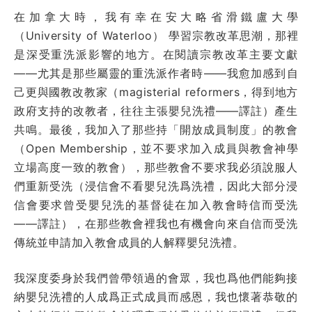
在加拿大時，我有幸在安大略省滑鐵盧大學
（University of Waterloo） 學習宗教改革思潮，那裡
是深受重洗派影響的地方。在閱讀宗教改革主要文獻
——尤其是那些屬靈的重洗派作者時——我愈加感到自
己更與國教改教家（magisterial reformers，得到地方
政府支持的改教者，往往主張嬰兒洗禮——譯註）產生
共鳴。最後，我加入了那些持「開放成員制度」的教會
（Open Membership，並不要求加入成員與教會神學
立場高度一致的教會），那些教會不要求我必須說服人
們重新受洗（浸信會不看嬰兒洗爲洗禮，因此大部分浸
信會要求曾受嬰兒洗的基督徒在加入教會時信而受洗
——譯註），在那些教會裡我也有機會向來自信而受洗
傳統並申請加入教會成員的人解釋嬰兒洗禮。
我深度委身於我們曾帶領過的會眾，我也爲他們能夠接
納嬰兒洗禮的人成爲正式成員而感恩，我也懷著恭敬的