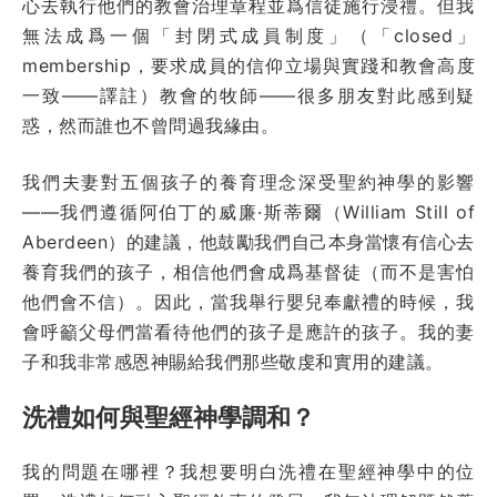
心去執行他們的教會治理章程並爲信徒施行浸禮。但我
無法成爲一個「封閉式成員制度」（「closed」
membership，要求成員的信仰立場與實踐和教會高度
一致——譯註）教會的牧師——很多朋友對此感到疑
惑，然而誰也不曾問過我緣由。
我們夫妻對五個孩子的養育理念深受聖約神學的影響
——我們遵循阿伯丁的威廉·斯蒂爾（William Still of
Aberdeen）的建議，他鼓勵我們自己本身當懷有信心去
養育我們的孩子，相信他們會成爲基督徒（而不是害怕
他們會不信）。因此，當我舉行嬰兒奉獻禮的時候，我
會呼籲父母們當看待他們的孩子是應許的孩子。我的妻
子和我非常感恩神賜給我們那些敬虔和實用的建議。
洗禮如何與聖經神學調和？
我的問題在哪裡？我想要明白洗禮在聖經神學中的位