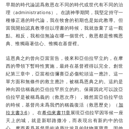
早期的時代論認爲救恩在不同的時代或世代有不同的治
理（administrations）。在讀神學期間，我堅定持守一
種修正過的時代論，我在牧會的初期也是如此教導。但
當我開始認真教導但以理書的時候，我就放棄了這一觀
點。相反，我相信無論在哪一個世代，救恩都是惟獨恩
典、惟獨藉著信心、惟獨在基督裡。
這恩典之約曾向亞當宣告，後來和亞伯拉罕立約，在摩
西的帶領下暫時性實施，最終在基督裡得以完全。創世
紀第三章中，亞當相信彌賽亞必傷蛇頭這一應許。這一
單方面和無條件的救主應許，被稱爲恩典之約。這約是
神向因信稱義的亞伯拉罕所立的約。保羅因此可以說亞
伯拉罕是被稱爲義的（救恩次序），雖然當亞伯拉罕信
的時候，基督尚未爲我們的稱義復活（救恩歷史）（
加
拉太書3:6
）。在
希伯來書11章
展現亞伯拉罕因等候一座
天上的城，就是新耶路撒冷，而表現出有新約中的信
心。摩西看爲基督受的凌辱比埃及的財物更寶貴，因他