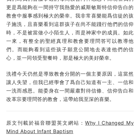
更是爲能夠在一間持守我熱愛的威斯敏斯特信仰告白的
教會中服事感到極大的榮幸。我非常喜樂能爲信徒的孩
子施洗，且喜樂看到這群孩子在尚不能踐行他們的信仰
時，不是被當做小小陌生人，而是神家中的成員。如此
一來，有整全的聖經真理和教會要理問答可以教導他
們。而能夠看到這些孩子願意公開地去表達他們的信
心，並一同領受聖餐時，那是極大的美好榮幸。
洗禮今天仍然是導致教會分開的一個主要原因，這當然
讓人失望，但我已經學會了爲自己知道有一主、一信和
一洗而感恩。能委身在一間嚴肅對待信條、信仰告白和
改革宗要理問答的教會，這帶給我至深的喜樂。
原文刊載於福音聯盟英文網站：
Why I Changed My
Mind About Infant Baptism