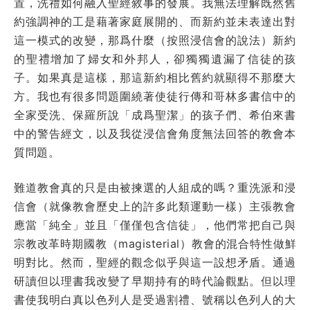
置，洗禮如何融入聖經敘事的發展。我無法理解既然舊
約強調神的工是藉著家庭展開的、而新約並未表達出對
這一模式的改變，那爲什麼（按照浸信會的說法）新約
的聖禮增加了婦女和外邦人，卻獨獨遺漏了信徒的孩
子。如果真是這樣，那這新約相比舊約就顯得不那麼大
方。我也有很多問題圍繞著使徒行傳和哥林多書信中的
全家受洗、保羅所說「成爲聖潔」的孩子們、希伯來書
中的警告經文，以及我從浸信會角度無法回答的教會本
質問題。
難道教會真的只是由被揀選的人組成的嗎？重洗派和浸
信會（就像教會歷史上的許多此類運動一樣）主張教會
應當「純全」並且「僅僅包含信徒」，他們常把自己與
宗教改革時期國教（magisterial）教會的混合特性做鮮
明對比。然而，聖經的觀念似乎與這一設想矛盾。通過
研讀但以理書我改變了早期持有的時代論觀點。但以理
書使我明白真以色列人是受過割禮、號稱以色列人的大