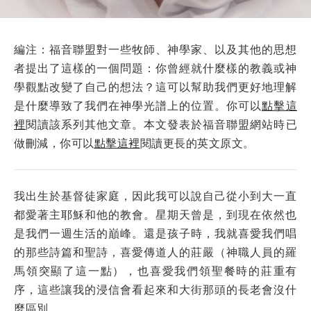
編注：福音聯盟對一些牧師、神學家、以及其他的思想
者提出了這樣的一個問題：你曾經就什麼樣的教義或神
學觀點改變了自己的想法？這可以幫助我們更好地理解
是什麼導致了我們在神學光譜上的位置。你可以
點擊這
裡
閱讀該系列其他文章。本文發表於福音聯盟網站時已
做刪減，你可以
點擊這裡
閱讀更長的英文原文。
我出生於基督徒家庭，因此我可以說自己從小到大一直
都愛著主耶穌和他的教會。星期天曾是，到現在依然也
是我們一週生活的巔峰。還是孩子時，我就喜愛我們唱
的那些詩篇和聖詩，喜愛傳道人的莊嚴（神職人員的羅
馬領突顯了這一點），也喜愛我們領聖餐時的莊重有
序，這些讓我的浸信會看起來和大街那頭的長老會沒什
麼區別。