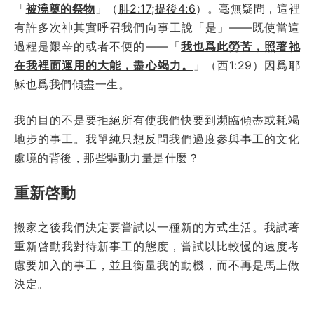
「
被澆奠的祭物
」（
腓2:17
;
提後4:6
）。毫無疑問，這裡
有許多次神其實呼召我們向事工說「是」——既使當這
過程是艱辛的或者不便的——「
我也爲此勞苦，照著祂
在我裡面運用的大能，盡心竭力。
」（西1:29）因爲耶
穌也爲我們傾盡一生。
我的目的不是要拒絕所有使我們快要到瀕臨傾盡或耗竭
地步的事工。我單純只想反問我們過度參與事工的文化
處境的背後，那些驅動力量是什麼？
重新啓動
搬家之後我們決定要嘗試以一種新的方式生活。我試著
重新啓動我對待新事工的態度，嘗試以比較慢的速度考
慮要加入的事工，並且衡量我的動機，而不再是馬上做
決定。