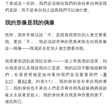
了達成這一目的，我們必須相信我們的身份來自神說我
們是誰，而不是來自別人認爲我們可以做什麼。
我的形像是我的偶像
然而，我常常無法說「不」是因爲我害怕別人會怎麼看
我。要說「不」，我必須請求神的恩典來除去自我形像
這一偶像——我過於在意別人會怎麼看待我。
我需要所謂的真理紀念碑——一張上帝真理的清單，列
出祂是誰以及祂說我自己是誰。祂的話語不斷地提醒我
們，在基督裡祂是如何看待我們並且愛著我們（
番
3:17
、
賽62章
、約壹3:1）。我的身份並非來自我的事
工，我的身份也不來自人們是否看待我爲超級媽媽或超
級太太或者是超人。我的身份來自我是神所愛的孩子。
僅此而已。