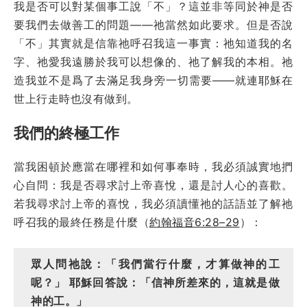
我是否可以對某個事工說「不」？這並非等同於神是否
要我們去做善工的問題——祂當然如此要求。但是否說
「不」其實就是信靠祂呼召我這一事實：祂知道我的名
字、祂愛我遠勝於我可以想像的、祂了解我的本相。祂
造我並不是爲了去滿足我身旁一切需要——就連耶穌在
世上行走時也沒有做到。
我們的終極工作
當我困頓於應當在哪裡和如何事奉時，我必須誠實地捫
心自問：我是否尋求討上帝喜悅，還是討人心的喜歡。
若我尋求討上帝的喜悅，我必須讀懂祂的話語並了解祂
呼召我的最終任務是什麼（
約翰福音6:28–29
）：
眾人問祂說：「我們當行什麼，才算做神的工
呢？」 耶穌回答說：「信神所差來的，這就是做
神的工。」