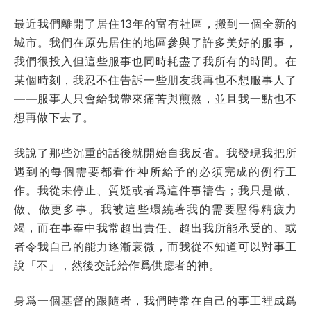
最近我們離開了居住13年的富有社區，搬到一個全新的
城市。我們在原先居住的地區參與了許多美好的服事，
我們很投入但這些服事也同時耗盡了我所有的時間。在
某個時刻，我忍不住告訴一些朋友我再也不想服事人了
——服事人只會給我帶來痛苦與煎熬，並且我一點也不
想再做下去了。
我說了那些沉重的話後就開始自我反省。我發現我把所
遇到的每個需要都看作神所給予的必須完成的例行工
作。我從未停止、質疑或者爲這件事禱告；我只是做、
做、做更多事。我被這些環繞著我的需要壓得精疲力
竭，而在事奉中我常超出責任、超出我所能承受的、或
者令我自己的能力逐漸衰微，而我從不知道可以對事工
說「不」，然後交託給作爲供應者的神。
身爲一個基督的跟隨者，我們時常在自己的事工裡成爲