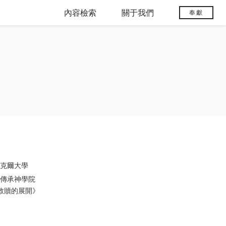
內容檢索
關于我們
奉獻
邁克爾大學
劍橋市傳承神學院
有《救贖的展開》