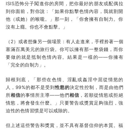
ISIS恐怖分子闖進你的房間，把你最好的朋友或配偶拉
到你面前，對你說：「如果你點擊色情內容，我就割開
他（或她）的喉嚨。」那一刻，「你會擁有自制力。你
沒有上癮。你也不會點擊。」
（2）或者想像另一個場景：有人走進來，手裡拎著一個
塞滿百萬美元的旅行袋。你可以擁有那一整袋錢，而你
要做的就是抵制色情內容。結果是一樣的——你擁有
「完全的自制力」。
歸根到底，「那些在色情、淫亂或姦淫中屈從情慾的
人，99%的都不是受到
性慾的
決定性控制，而是由他們
所
相信
的事情所主導——他們
相信
，若順從情慾或拒絕
情慾，將會發生什麼。」只要警告或獎賞足夠強烈，強
迫性的色情習慣是可以戒除的。
但上述這些警告和獎賞，並不具有基督信仰的本質。福