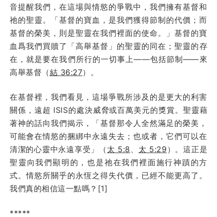
音提醒我們，在這場與情慾的爭戰中，我們擁有基督和
祂的聖靈。「基督的寶血，是我們獲得節制的代價；而
基督的榮美，則是聖靈在我們裡面的使命。」基督的寶
血爲我們買贖了「高舉基督」的聖靈的同在；聖靈的存
在，就是要在我們所行的一切事上——包括節制——來
高舉基督（
結 36:27
）。
在基督裡，我們看見，這場爭戰所涉及的是更大的利害
關係，遠超 ISIS的處決威脅或百萬美元的獎賞。聖靈藉
著神的話向我們揭示，「基督那令人全然滿足的榮美，
可能會在情慾的捆綁中永遠失去；也或者，它們可以在
清潔的心靈中永遠享受」（
太 5:8
、
太 5:29
）。這正是
聖靈向我們顯明的，也是祂在我們裡面施行神蹟的方
式。情慾所關乎的永恆之得失代價，已經不能更高了。
我們真的相信這一點嗎？[1]
*****