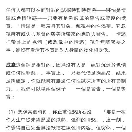
任何人都可以在面對罪的試探時暫時得勝——哪怕是情
慾或色情誘惑——只要有足夠嚴厲的警告或豐厚的獎
賞。「情慾是一種羞辱其對象、藐視神的性渴望。它忽
視擁有或失去基督的榮美所帶來的應許與警告。」情慾
把螢幕上的裸體（或想像中的情慾）視作無關緊要之
事，卻沒有看清其本質是對人身體的物化和貶低。
成癮
這個詞是相對的，因爲沒有人是「絕對沉迷於色情
或任何性罪惡」。事實上，「只要代價足夠高昂、結果
足夠確定，你就能擁有勝過任何性試探所需的所有節制
力。」我們可以舉兩個例子——一個是警告，一個是獎
賞：
（1）想像某個時刻，你正被性慾所吞沒——「那是一種
你人生中從未經歷過的熾熱、強烈的情慾」，這一刻，
你覺得自己完全無法抵擋在線色情內容。但突然，一個