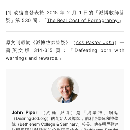
[1] 改編自發表於
2015 年 2 月 1 日
的「派博牧師答
疑」第
530
問：
「
The Real Cost of Pornography.
」
原文刊載於《派博牧師答疑》（
Ask Pastor John
）一
書英文版 314-315 頁：「Defeating porn with
warnings and rewards.」
John Piper
（約翰·派博）是「渴慕神」網站
（DesiringGod.org）的創始人及導師，伯利恆學院和神學
院（Bethlehem College & Seminary）校長。他在明尼蘇達
州明尼阿波利斯市的伯利恆浸信會（Bethlehem Baptist