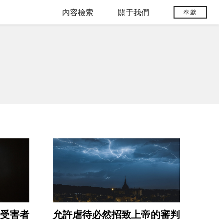
內容檢索
關于我們
奉獻
受害者
允許虐待必然招致上帝的審判