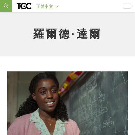
正體中文
羅爾德·達爾