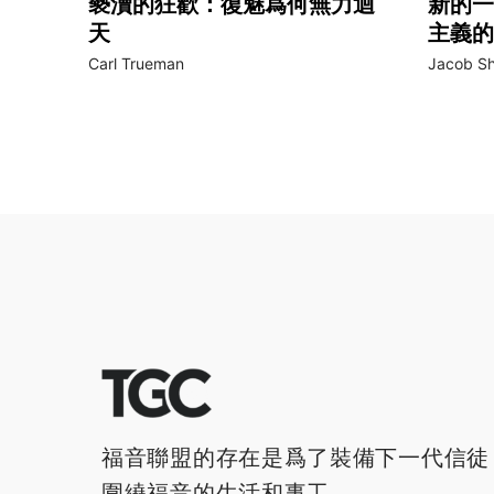
褻瀆的狂歡：復魅爲何無力迴
新的一
天
主義的
Carl Trueman
Jacob Sh
福音聯盟的存在是爲了裝備下一代信徒
圍繞福音的生活和事工。