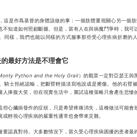
，這是作爲基督的身體該做的事：一個肢體重視關心另一個肢
也不知道如何照顧斷腿。但是，當有人在與病魔鬥爭時，我可
。同樣，我們也能以同樣的方式服事那些受心理疾病折磨的
失的最好方法是不理會它
Monty Python and the Holy Grail
）的觀眾一定對亞瑟王與
。騎士拒絕認輸，把斷臂輕描淡寫地說成是擦傷。他的右臂
讓人捧腹大笑，但在現實生活中，嘗試這種策略只會產生悲慘
這些心臟病發作的症狀，只是希望疼痛消失，這種做法可能會
視或輕視心理疾病的嚴重性通常也會帶來災難。
確要認真對待。大多數情況下，當久受心理疾病困擾的患者最