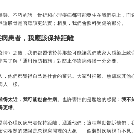
侵襲。不巧的話，骨折和心理疾病都可能發生在我們身上，而
爭論股骨是否應該更結實；相反，我們會照料受傷的部分。
疾病患者，我應該保持距離
疫情）之後，我們都習慣於與那些可能讓我們或家人感染上致
非常了解「通用預防措施」對防止傳染病傳播十分必要。
人，他們都覺得自己是社會的棄兒。大家對抑鬱、焦慮或其他
病人一樣。
離得太近，我可能也會生病
。也許害怕的是尷尬的感覺：
我不
得更糟
。
是與心理疾病患者保持距離，迴避他們；這種舉動告訴他們，
密切相關的錯誤是忽視房間裡的大象——假裝對疾病視而不見