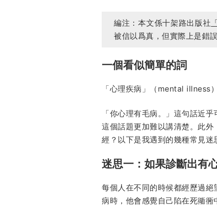
編注：本文係十架路出版社
被信以爲真，但實際上是錯
一個看似簡單的詞
「心理疾病」（mental illn
「你心理有毛病。」這句話近乎
這個話題更加難以講清楚。此外
經？以下是我遇到的幾種常見迷
迷思一：如果診斷出有
每個人在不同的時候都經歷過絕
病時，他會感覺自己陷在死衚衕