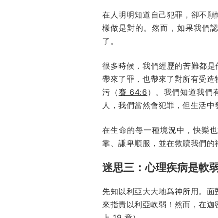
在人明明知道自己犯罪，卻不願
樣做是對的。然而，如果我們
了。
很多時候，我們經歷的苦難都是
帶來了罪，也帶來了對所有受造
污（
賽 64:6
）。我們知道我們有實
人，我們當然會犯罪，但生活中
在生命的每一種境況中，快樂也
靠、謙卑順服，並在救贖我們的
迷思三：心理疾病是軟
先知以利亞大大地爲神所用。面
來指責以利亞軟弱！然而，在迦
上 19 章
）。