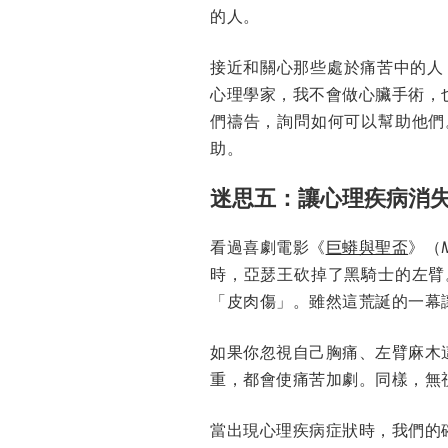
的人。
接近和關心那些處於痛苦中的人
心理學家，我不會做心臟手術，
們禱告，詢問如何可以幫助他們
助。
迷思五：讓心理疾病消
看過喜劇電影《
巨蟒與聖盃
》（
時，亞瑟王砍掉了黑騎士的左臂
「皮肉傷」。雖然這荒誕的一幕
如果你忽視自己胸痛、左臂麻木
重，都會使痛苦加劇。同樣，無
當出現心理疾病症狀時，我們的