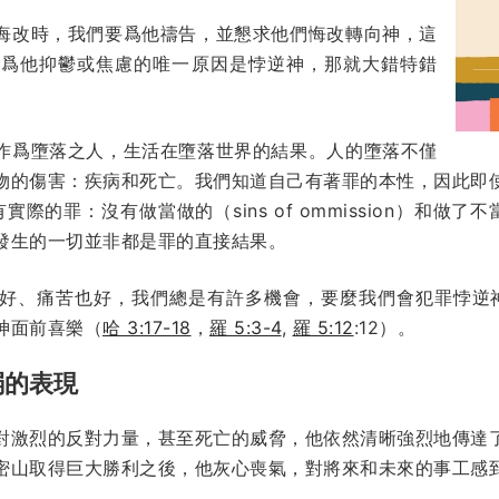
悔改時，我們要爲他禱告，並懇求他們悔改轉向神，這
認爲他抑鬱或焦慮的唯一原因是悖逆神，那就大錯特錯
作爲墮落之人，生活在墮落世界的結果。人的墮落不僅
物的傷害：疾病和死亡。我們知道自己有著罪的本性，因此即
際的罪：沒有做當做的（sins of ommission）和做了不當
發生的一切並非都是罪的直接結果。
好、痛苦也好，我們總是有許多機會，要麼我們會犯罪悖逆
神面前喜樂（
哈 3:17-18
，
羅 5:3-4
,
羅 5:12
:12）。
弱的表現
對激烈的反對力量，甚至死亡的威脅，他依然清晰強烈地傳達
密山取得巨大勝利之後，他灰心喪氣，對將來和未來的事工感