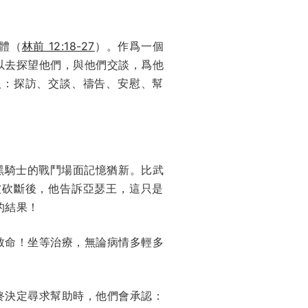
體（
林前 12:18-27
）。作爲一個
以去探望他們，與他們交談，爲他
人：探訪、交談、禱告、安慰、幫
黑騎士的戰鬥場面記憶猶新。比武
被砍斷後，他告訴亞瑟王，這只是
的結果！
致命！坐等治療，無論病情多輕多
終決定尋求幫助時，他們會承認：