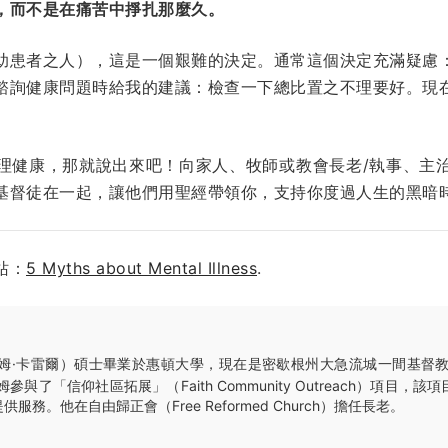
，而不是在痛苦中掙扎那麼久。
助患者之人），這是一個艱難的決定。通常這個決定充滿疑慮
諮詢健康問題時給我的建議：檢查一下總比置之不理要好。現
理健康，那就說出來吧！向家人、牧師或教會長老/執事、主
基督徒在一起，讓他們用聖經帶領你，支持你度過人生的黑暗
站：
5 Myths about Mental Illness
.
姆·卡雷爾）碩士畢業於惠頓大學，現在是密歇根州大急流城一間基督教心
姆參與了「信仰社區拓展」（Faith Community Outreach）項目，
務。他在自由歸正會（Free Reformed Church）擔任長老。