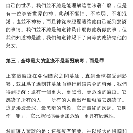
自己的世界。我們並不總是能理解這意味著什麼，但是
有一位掌管世界的神，此刻不懼怕、不軟弱、不相混
淆，也並不神祕，而且神從未經歷過讓他自己感到驚訝
的事情。我們並不總是知道神爲什麼做他所做的事，但
我們知道神是誰，我們知道神賜下了何等的應許給他的
兒女。
第三，全球最大的瘟疫不是新冠病毒，而是罪
正當這瘟疫在各個國家之間蔓延，直到全球都受到影
響，並且爲了遏制其蔓延而施行封鎖禁令的時候，我們
得到提醒：還有一個更大、更黑暗、更危險的瘟疫。它
感染了所有的人——所有的人自出母胎就被它感染了。
這是滲透最深、最黑暗的感染。它是最終的疾病。它叫
作「罪」。它比新冠病毒更加危險，更具有毀滅性。
然而讓人驚訝的是：這瘟疫有解藥。神以極大的憐憫和