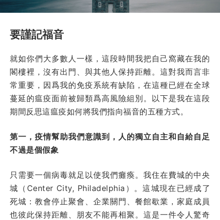
要謹記福音
就如你們大多數人一樣，這段時間我把自己窩藏在我的
閣樓裡，沒有出門、與其他人保持距離。這對我而言非
常重要，因爲我的免疫系統有缺陷，在這種已經在全球
蔓延的瘟疫面前被歸類爲高風險組別。以下是我在這段
期間反思這瘟疫如何將我們指向福音的五種方式。
第一，疫情幫助我們意識到，人的獨立自主和自給自足
不過是個假象
只需要一個病毒就足以使我們癱瘓。我住在費城的中央
城（
Center City, Philadelphia
）。這城現在已經成了
死城：教會停止聚會、企業關門、餐館歇業，家庭成員
也彼此保持距離、朋友不能再相聚。這是一件令人驚奇