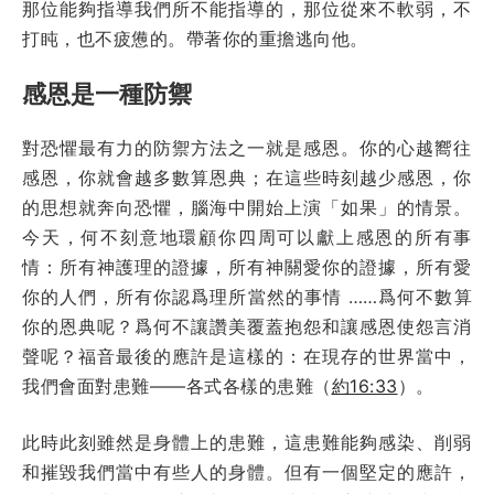
那位能夠指導我們所不能指導的，那位從來不軟弱，不
打盹，也不疲憊的。帶著你的重擔逃向他。
感恩是一種防禦
對恐懼最有力的防禦方法之一就是感恩。你的心越嚮往
感恩，你就會越多數算恩典；在這些時刻越少感恩，你
的思想就奔向恐懼，腦海中開始上演「如果」的情景。
今天，何不刻意地環顧你四周可以獻上感恩的所有事
情：所有神護理的證據，所有神關愛你的證據，所有愛
你的人們，所有你認爲理所當然的事情 ……爲何不數算
你的恩典呢？爲何不讓讚美覆蓋抱怨和讓感恩使怨言消
聲呢？福音最後的應許是這樣的：在現存的世界當中，
我們會面對患難——各式各樣的患難（
約16:33
）。
此時此刻雖然是身體上的患難，這患難能夠感染、削弱
和摧毀我們當中有些人的身體。但有一個堅定的應許，