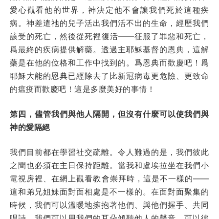
愛心觀看他的世界，神決定他不會讓我們死於這種疾
病。神差遣祂的兒子活出我們活不出的生命，經歷我們
該受的死亡，然後從死裡復活——征服了罪惡和死亡，
爲最終的疾病提供解藥。透過主耶穌基督的恩典，這解
藥是在他的位格和工作中找到的。爲恩典而歡慶吧！爲
耶穌大能的恩典已經除去了比新冠病毒更危險、更致命
的瘟疫而歡慶吧！這是多麼美好的事情！
第四，儘管我們與他人隔開，但沒有什麼可以使我們與
神的愛隔絕
我們目前都在學習社交疏離。令人難過的是，我們彼此
之間也必須在主日保持距離。當我和盧埃拉坐在我們小
電視房裡、在網上觀看教會崇拜時，這是不一樣的——
這和弟兄姐妹面對面相處是不一樣的。在面對面聚集的
時候，我們可以溫暖地擁抱著他們、與他們握手、共同
唱詩，我們可以用我們的耳朵傾聽他人的聲音、可以彼