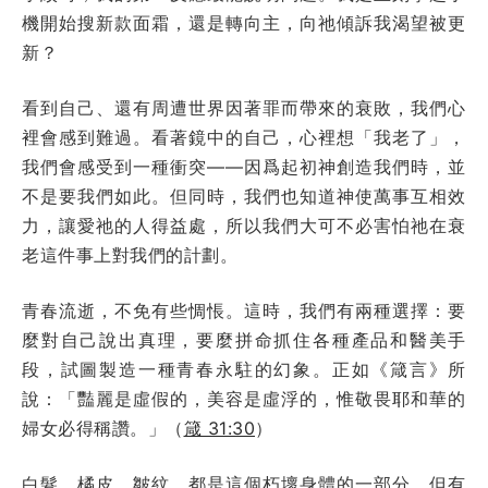
機開始搜新款面霜，還是轉向主，向祂傾訴我渴望被更
新？
看到自己、還有周遭世界因著罪而帶來的衰敗，我們心
裡會感到難過。看著鏡中的自己，心裡想「我老了」，
我們會感受到一種衝突——因爲起初神創造我們時，並
不是要我們如此。但同時，我們也知道神使萬事互相效
力，讓愛祂的人得益處，所以我們大可不必害怕祂在衰
老這件事上對我們的計劃。
青春流逝，不免有些惆悵。這時，我們有兩種選擇：要
麼對自己說出真理，要麼拼命抓住各種產品和醫美手
段，試圖製造一種青春永駐的幻象。正如《箴言》所
說：「豔麗是虛假的，美容是虛浮的，惟敬畏耶和華的
婦女必得稱讚。」（
箴 31:30
）
白髮、橘皮、皺紋，都是這個朽壞身體的一部分，但有