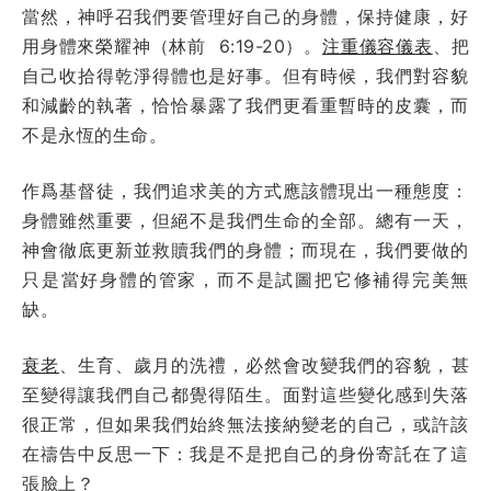
當然，神呼召我們要管理好自己的身體，保持健康，好
用身體來榮耀神（林前 6:19-20）。
注重儀容儀表
、把
自己收拾得乾淨得體也是好事。但有時候，我們對容貌
和減齡的執著，恰恰暴露了我們更看重暫時的皮囊，而
不是永恆的生命。
作爲基督徒，我們追求美的方式應該體現出一種態度：
身體雖然重要，但絕不是我們生命的全部。總有一天，
神會徹底更新並救贖我們的身體；而現在，我們要做的
只是當好身體的管家，而不是試圖把它修補得完美無
缺。
衰老
、生育、歲月的洗禮，必然會改變我們的容貌，甚
至變得讓我們自己都覺得陌生。面對這些變化感到失落
很正常，但如果我們始終無法接納變老的自己，或許該
在禱告中反思一下：我是不是把自己的身份寄託在了這
張臉上？