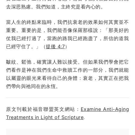
去深思熟慮。我們知道，主終究是看內心的。
當人生的終點來臨時，我們抗衰老的效果如何其實並不
重要。重要的是，我們能否像保羅那樣說：「那美好的
仗我已經打過了，當跑的路我已經跑盡了，所信的道我
已經守住了。」（
提後 4:7
）
皺紋、鬆弛，確實讓人難以接受。但如果我們學會把它
們看作是神在我們生命中救贖工作的一部分，我們就能
以屬靈的眼光來看待自己的身體：衰老，其實正在把我
們帶向與祂同在的永恆。
原文刊載於福音聯盟英文網站：
Examine Anti-Aging
Treatments in Light of Scripture
.