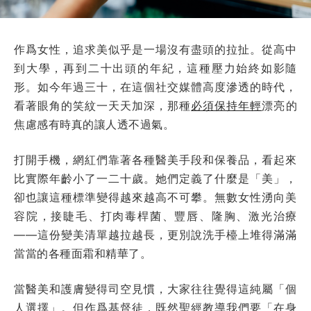
作爲女性，追求美似乎是一場沒有盡頭的拉扯。從高中
到大學，再到二十出頭的年紀，這種壓力始終如影隨
形。如今年過三十，在這個社交媒體高度滲透的時代，
看著眼角的笑紋一天天加深，那種
必須保持年輕
漂亮的
焦慮感有時真的讓人透不過氣。
打開手機，網紅們靠著各種醫美手段和保養品，看起來
比實際年齡小了一二十歲。她們定義了什麼是「美」，
卻也讓這種標準變得越來越高不可攀。無數女性湧向美
容院，接睫毛、打肉毒桿菌、豐唇、隆胸、激光治療
——這份變美清單越拉越長，更別說洗手檯上堆得滿滿
當當的各種面霜和精華了。
當醫美和護膚變得司空見慣，大家往往覺得這純屬「個
人選擇」。但作爲基督徒，既然聖經教導我們要「在身