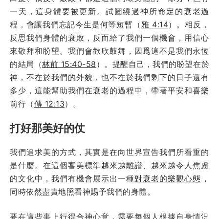
一天，這身體要被更新。試圖繞過神所命定的衰老過
程，會讓我們忘記今生是何等短暫（
雅 4:14
）。相反，
反思我們身體的衰敗，反而給了我們一個機會，用信心
來敬拜和盼望。我們會歡欣鼓舞，因爲這不是我們永恆
的結局（
林前 15:40-58
）。提醒自己，我們的盼望在於
神，不在於我們的外貌，也不在於我們剩下的日子還有
多少，這能幫助我們在衰老的過程中，帶著平安和喜樂
前行（
傳 12:13
）。
打好那美好的仗
我們追求美的方式，其實是在向世界宣告我們所看重的
是什麼。在這個審美標準越來越離譜、越來越令人焦慮
的文化中，我們有機會展示出一種
對衰老的樂觀心態
，
同時依然盡責地照看神賜予我們的身體。
要在這些事上行得合神心意，需要每個人根據自身情況