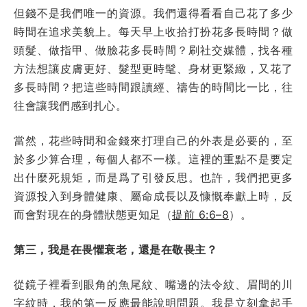
但錢不是我們唯一的資源。我們還得看看自己花了多少
時間在追求美貌上。每天早上收拾打扮花多長時間？做
頭髮、做指甲、做臉花多長時間？刷社交媒體，找各種
方法想讓皮膚更好、髮型更時髦、身材更緊緻，又花了
多長時間？把這些時間跟讀經、禱告的時間比一比，往
往會讓我們感到扎心。
當然，花些時間和金錢來打理自己的外表是必要的，至
於多少算合理，每個人都不一樣。這裡的重點不是要定
出什麼死規矩，而是爲了引發反思。也許，我們把更多
資源投入到身體健康、屬命成長以及慷慨奉獻上時，反
而會對現在的身體狀態更知足（
提前 6:6–8
）。
第三，我是在畏懼衰老，還是在敬畏主？
從鏡子裡看到眼角的魚尾紋、嘴邊的法令紋、眉間的川
字紋時，我的第一反應最能說明問題。我是立刻拿起手