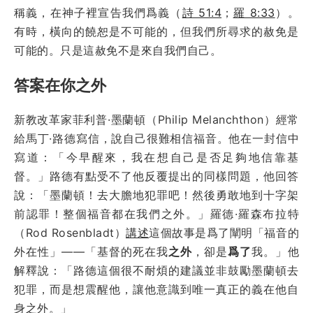
稱義，在神子裡宣告我們爲義（
詩 51:4
；
羅 8:33
）。
有時，橫向的饒恕是不可能的，但我們所尋求的赦免是
可能的。只是這赦免不是來自我們自己。
答案在你之外
新教改革家菲利普·墨蘭頓（Philip Melanchthon）經常
給馬丁·路德寫信，說自己很難相信福音。他在一封信中
寫道：「今早醒來，我在想自己是否足夠地信靠基
督。」路德有點受不了他反覆提出的同樣問題，他回答
說：「墨蘭頓！去大膽地犯罪吧！然後勇敢地到十字架
前認罪！整個福音都在我們之外。」羅德·羅森布拉特
（Rod Rosenbladt）
講述
這個故事是爲了闡明「福音的
外在性」——「基督的死在我
之外
，卻是
爲了
我。」他
解釋說：「路德這個很不耐煩的建議並非鼓勵墨蘭頓去
犯罪，而是想震醒他，讓他意識到唯一真正的義在他自
身之外。」