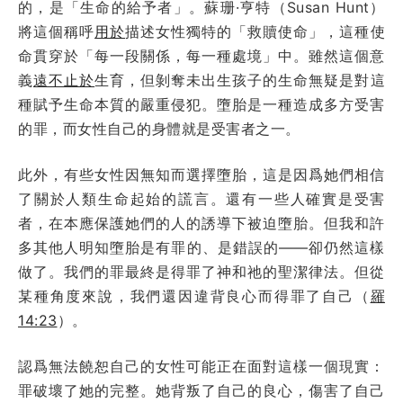
的，是「生命的給予者」。蘇珊·亨特（Susan Hunt）
將這個稱呼
用於
描述女性獨特的「救贖使命」，這種使
命貫穿於「每一段關係，每一種處境」中。雖然這個意
義
遠不止於
生育，但剝奪未出生孩子的生命無疑是對這
種賦予生命本質的嚴重侵犯。墮胎是一種造成多方受害
的罪，而女性自己的身體就是受害者之一。
此外，有些女性因無知而選擇墮胎，這是因爲她們相信
了關於人類生命起始的謊言。還有一些人確實是受害
者，在本應保護她們的人的誘導下被迫墮胎。但我和許
多其他人明知墮胎是有罪的、是錯誤的——卻仍然這樣
做了。我們的罪最終是得罪了神和祂的聖潔律法。但從
某種角度來說，我們還因違背良心而得罪了自己（
羅
14:23
）。
認爲無法饒恕自己的女性可能正在面對這樣一個現實：
罪破壞了她的完整。她背叛了自己的良心，傷害了自己