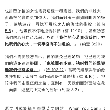
也許墮胎後的女性需要這樣一種震撼。我們的罪雖大，
但基督的寶血更加偉大。我們面對著一個如同吼叫的獅
子、遍地遊行、尋找可吞吃之人的仇敵的指控（
彼前
5:8
）。他晝夜不停地控告我們（啓 12:10），甚至誘惑
我們的心與自己爲敵。然而「
我們的心若責備我們，神
比我們的心大，一切事沒有不知道的。
」（約壹 3:20）
我們不需要饒恕自己。神的赦免已經足夠；祂已經將我
們的過犯遠遠挪開，「
東離西有多遠，祂叫我們的過犯
離我們也有多遠。
」（
詩 103:12
）當我們繼續與罪的餘
毒掙扎時，聖靈向我們保證我們屬於祂（
羅 8:16
）。祂
陪伴我們走過痊癒之路，直到有一天我們面對面站在救
主面前，經歷真正完全的醫治（約壹 3:2）。
原文刊載於福音聯盟英文網站：
When You Can』t