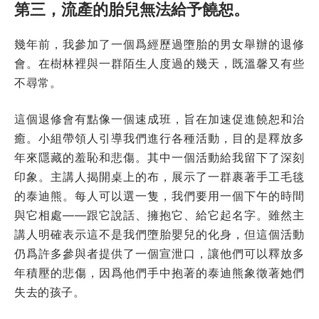
第三，流產的胎兒無法給予饒恕。
幾年前，我參加了一個爲經歷過墮胎的男女舉辦的退修
會。在樹林裡與一群陌生人度過的幾天，既溫馨又有些
不尋常。
這個退修會有點像一個速成班，旨在加速促進饒恕和治
癒。小組帶領人引導我們進行各種活動，目的是釋放多
年來隱藏的羞恥和悲傷。其中一個活動給我留下了深刻
印象。主講人揭開桌上的布，展示了一群裹著手工毛毯
的泰迪熊。每人可以選一隻，我們要用一個下午的時間
與它相處——跟它說話、擁抱它、給它起名字。雖然主
講人明確表示這不是我們墮胎嬰兒的化身，但這個活動
仍爲許多參與者提供了一個宣泄口，讓他們可以釋放多
年積壓的悲傷，因爲他們手中抱著的泰迪熊象徵著她們
失去的孩子。