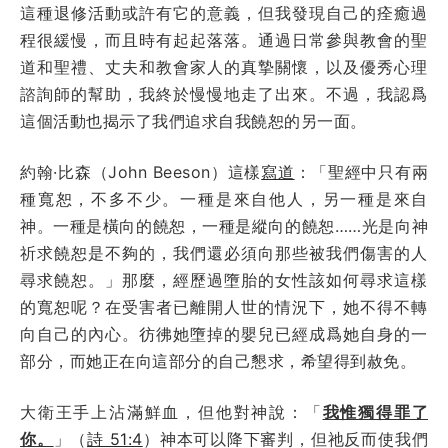
這種退修活動或許有它的意義，但我發現自己的痊癒過
程很緩慢，而且時有起起落落。通過日常參與教會的聖
道和聖禮、丈夫和教會家人的真摯關懷，以及優秀心理
諮詢師的幫助，我終於慢慢地走了出來。不過，我認爲
這個活動也揭示了我們追求自我饒恕的另一面。
約翰·比森（John Beeson）這樣
寫道
：「聖經中只有兩
種寬恕，不多不少。一種是來自他人，另一種是來自
神。一種是橫向的饒恕，一種是縱向的饒恕……光是向神
祈求饒恕是不夠的，我們還必須向那些被我們傷害的人
尋求饒恕。」那麼，經歷過墮胎的女性該如何尋求這樣
的寬恕呢？在受害者已離開人世的情況下，她不得不轉
向自己的內心。彷彿她墮掉的嬰兒已經成爲她自身的一
部分，而她正在向這部分的自己懇求，希望得到赦免。
大衛王手上沾滿鮮血，但他對神說：「
我惟獨得罪了
你。
」（
詩 51:4
）神本可以降下審判，但祂反而使我們