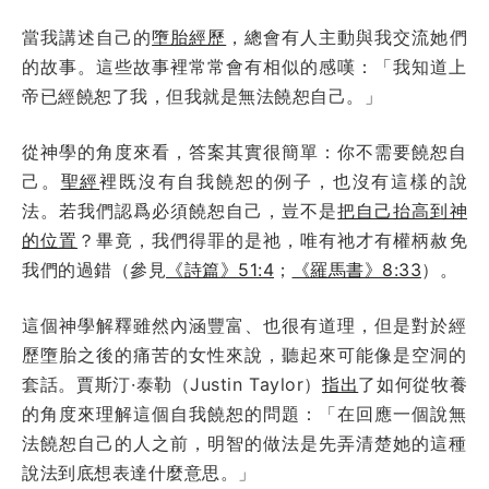
當我講述自己的
墮胎經歷
，總會有人主動與我交流她們
的故事。這些故事裡常常會有相似的感嘆：「我知道上
帝已經饒恕了我，但我就是無法饒恕自己。」
從神學的角度來看，答案其實很簡單：你不需要饒恕自
己。
聖經
裡既沒有自我饒恕的例子，也沒有這樣的說
法。若我們認爲必須饒恕自己，豈不是
把自己抬高到神
的位置
？畢竟，我們得罪的是祂，唯有祂才有權柄赦免
我們的過錯（參見
《詩篇》51:4
；
《羅馬書》8:33
）。
這個神學解釋雖然內涵豐富、也很有道理，但是對於經
歷墮胎之後的痛苦的女性來說，聽起來可能像是空洞的
套話。賈斯汀·泰勒（Justin Taylor）
指出
了如何從牧養
的角度來理解這個自我饒恕的問題：「在回應一個說無
法饒恕自己的人之前，明智的做法是先弄清楚她的這種
說法到底想表達什麼意思。」