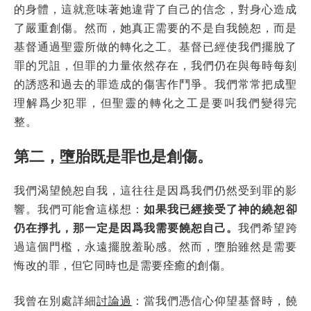
的身體，這就意味著她違背了自己的信念，對身心造成
了嚴重創傷。然而，她真正需要的不是自我饒恕，而是
基督通過聖靈所做的轉化之工。基督已經使我們擺脫了
罪的咒詛，但罪的力量依然存在，我們仍在與每時每刻
的誘惑和過去的罪造成的傷害作鬥爭。我們常常把成聖
理解爲少犯罪，但聖靈的轉化之工是要叫我們變得完
整。
第二，墮胎既是罪也是創傷。
我們渴望饒恕自我，這往往是因爲我們仍然受到罪的影
響。我們可能會這樣想：
如果我已經接受了神的繞恕卻
仍在掙扎，那一定是因爲我需要饒恕自己。
我們希望跨
過這個門檻，永遠擺脫羞恥感。然而，墮胎雖然是需要
悔改的罪，但它同時也是需要痊癒的創傷。
我曾在別處詳細
討論過
：當我們憑信心仰望基督時，饒