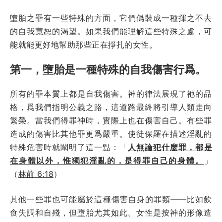
墮胎之罪有一些特殊的方面，它們僞裝成一種揮之不去
的自我寬恕的渴望。如果我們能理解這些特殊之處，可
能就能更好地幫助那些正在掙扎的女性。
第一，墮胎是一種特殊的自我傷害行爲。
所有的罪本質上都是自我傷害。神的律法展現了祂的品
格，爲我們指明公義之路，這道路最終將引導人類走向
繁榮。當我們得罪神時，實際上也在傷害自己。有些罪
造成的傷害比其他罪更爲嚴重。使徒保羅在描述淫亂的
特殊危害時就闡明了這一點：「
人無論犯什麼罪，都是
在身體以外，惟獨犯淫亂的，是得罪自己的身體。
」
（
林前 6:18
）
其他一些罪也可能屬於這種傷害自身的罪類——比如飲
食失調和自殘，但墮胎尤其如此。女性是按神的形像造