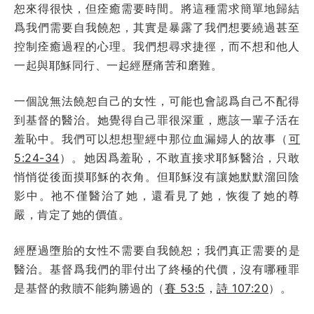
恕來得很快，但痊癒需要時間。將這種需求簡單地歸結
爲我們需要自我饒恕，其實是暴露了我們想要繞過甚至
控制痊癒過程的心理。我們想尋求捷徑，而不想和他人
一起與耶穌同行、一起經歷痛苦和磨難。
一個說無法饒恕自己的女性，可能也會認爲自己不配得
到基督的醫治。她覺得自己罪很深重，應該一輩子活在
羞恥中。我們可以想想聖經中那位血漏婦人的故事（
可
5:24-34
）。她因爲羞恥，不敢直接求耶穌醫治，只敢
悄悄從後面摸耶穌的衣角。但耶穌沒有讓她默默溜回陰
影中。祂不僅醫治了她，還看見了她，恢復了她的尊
嚴，肯定了她的價值。
經歷過墮胎的女性不需要自我饒恕；我們真正需要的是
醫治。基督爲我們的罪付出了終極的代價，沒有哪種罪
是基督的救贖不能夠勝過的（
賽 53:5
，
詩 107:20
）。