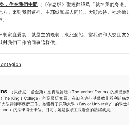
身，住在我們中間
（《信息版》聖經翻譯爲「就在我們身邊」
地方，來到我們這裡。主耶穌和罪人同吃，大顯款待。祂承擔
筵。
一餐家庭愛宴，就是主的晚餐，來紀念祂。當我們和人交朋友
以對我們工作的同事這樣做。
contagion
ins
（貝瑟尼·L.詹金斯）是真理論壇（The Veritas Forum）的媒
he King's College）的高級研究員。在加入這些基督教非營利組
型律師事務所工作。她獲得了貝勒大學（Baylor University）的
aw School）的法學博士學位。目前，她是救贖主長老會的活躍成員。