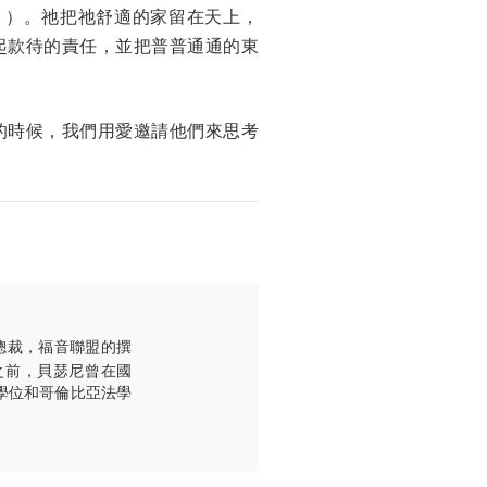
 ）。祂把祂舒適的家留在天上，
起款待的責任，並把普普通通的東
的時候，我們用愛邀請他們來思考
體副總裁，福音聯盟的撰
織之前，貝瑟尼曾在國
學士學位和哥倫比亞法學