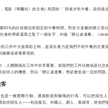
ekko，電影《華爾街》的主角) 所謂的「 弱者才吃午餐」說
國80%的白領都沒有固定的午餐時間。對於大多數的辦公室
 社會科學家還爲之取了一個名字，叫做「辦公桌邊餐」（
desk
爾街的工作中大放異彩之時，提高生產力是我們不吃午餐的主要
刷臉書或者看看視頻。
方，人際關係在工作中非常重要。當我們把工作任務或是社交
音款待人的機會。所以「辦公桌邊餐」勢必會造成一定的問題
做客
，也是一種實際行動。通過歡迎和慷慨的行爲，可以把陌生人
過款待陌生人——包括孤兒、外國人、窮人、寡婦等，使他們