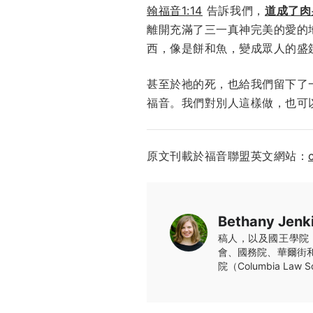
翰福音1:14
告訴我們，
道成了肉
離開充滿了三一真神完美的愛的
西，像是餅和魚，變成眾人的盛
甚至於祂的死，也給我們留下了
福音。我們對別人這樣做，也可
原文刊載於福音聯盟英文網站：
Bethany Jenk
稿人，以及國王學院（T
會、國務院、華爾街和大
院（Columbia L