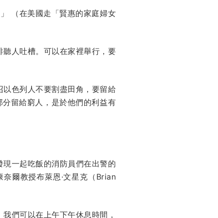
t）」 （在美國走「賢惠的家庭婦女
啡聽人吐槽。可以在家裡舉行，要
召以色列人不要割盡田角，要留給
部分留給窮人，是於他們的利益有
發現一起吃飯的消防員們在出警的
爾教授布萊恩·文星克（Brian
。我們可以在上午下午休息時間，