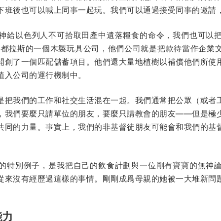
下班後也可以喊上同事一起玩。我們可以通過接受同事的邀請
神給以色列人不可拾取田產中遺落糧食的命令，我們也可以
個洪都拉斯的一個木製玩具公司，他們公司就是把款待當作企業
開創了一個匹配儲蓄項目。他們還大量地植樹以補償他們所使
植入公司的運行機制中。
是把我們的工作和社交生活混在一起。我們通常把公眾（或者
，我們要麼只請單位的朋友，要麼只請教會的朋友——但是極
共同的力量。事實上，我們的非基督徒朋友可能會和我們的基
的特別例子，是我把自己的飲食計劃與一位剛有寶寶的無神
從來沒有經歷過這樣的事情。剛剛成爲母親的她被一大堆新問
能力