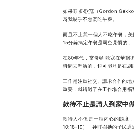
如果哥頓·歌寇（Gordon G
爲我幾乎不怎麼吃午餐。
而且不止我一個人不吃午餐，美
15分鐘搞定午餐是司空見慣的，
在80年代，當哥頓·歌寇在華
時間去幹活的，也可能只是在刷
工作是注重社交、講求合作的地
重要，就錯過了在工作場合用福
款待不止是請人到家中
款待人不但是一種內心的態度
10:18-19
），神呼召祂的子民通