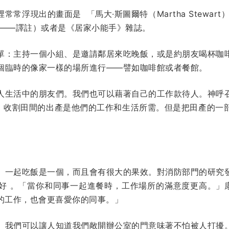
常浮現出的畫面是 「馬大·斯圖爾特（Martha Stewar
性——譯註）或者是《居家小能手》雜誌。
單：主持一個小組、是邀請鄰居來吃晚飯，或是約朋友喝杯咖
個臨時的像家一樣的場所進行——譬如咖啡館或者餐館。
人生活中的朋友們。我們也可以藉著自己的工作款待人。神呼
）收割田間的出產是他們的工作和生活所需。但是把田產的一
。一起吃飯是一個，而且會有很大的果效。對消防部門的研究
 。「當你和同事一起進餐時，工作場所的滿意度更高。」康奈
愛你的工作，也會更喜愛你的同事。」
。我們可以讓人知道我們敞開辦公室的門意味著不怕被人打擾