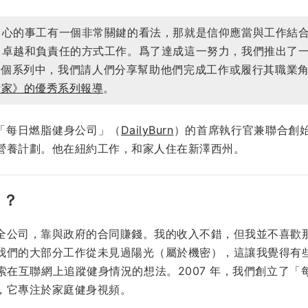
中心的事工有一個非常關鍵的看法，那就是信仰應當與工作結
、卓越和負責任的方式工作。爲了達成這一努力，我們推出了
）。在這個系列中，我們請人們分享幫助他們完成工作或履行其職
活家》的優秀系列報導
。
）是「每日燃脂健身公司」（
DailyBurn
）的首席執行官兼聯合創
營養計劃。他在紐約工作，和家人住在新澤西州。
」？
全公司，靠與政府的合同賺錢。我的收入不錯，但我並不喜歡
我們的大部分工作從未見過陽光（屬於機密），這讓我覺得有
索在互聯網上追蹤健身情況的想法。2007 年，我們創立了「
，它專注於家庭健身視頻。