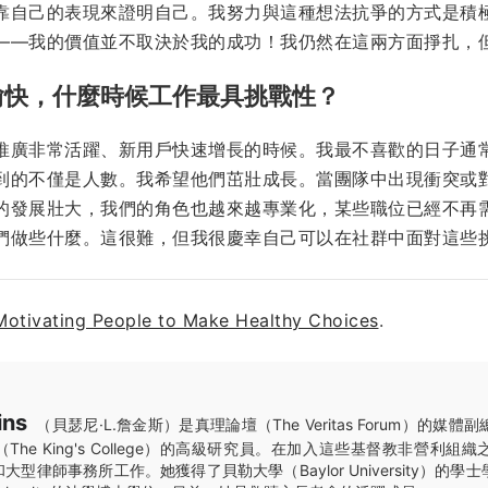
靠自己的表現來證明自己。我努力與這種想法抗爭的方式是積
——我的價值並不取決於我的成功！我仍然在這兩方面掙扎，
愉快，什麼時候工作最具挑戰性？
推廣非常活躍、新用戶快速增長的時候。我最不喜歡的日子通
到的不僅是人數。我希望他們茁壯成長。當團隊中出現衝突或
的發展壯大，我們的角色也越來越專業化，某些職位已經不再
們做些什麼。這很難，但我很慶幸自己可以在社群中面對這些
Motivating People to Make Healthy Choices
.
ins
（貝瑟尼·L.詹金斯）是真理論壇（The Veritas Forum）的媒
he King's College）的高級研究員。在加入這些基督教非營利組
型律師事務所工作。她獲得了貝勒大學（Baylor University）的