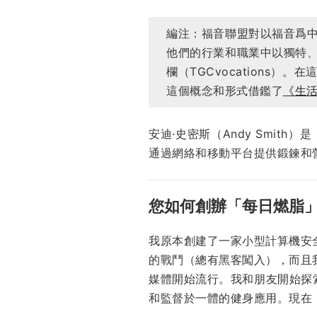
編注：福音聯盟對以福音爲
他們的行業和職業中以獨特
欄（TGCvocations
這個概念和形式借鑑了
《生
安迪·史密斯（Andy Smith
通過網絡和移動平台提供鍛鍊和
您如何創辦「每日燃脂
我原本創建了一家小型計算機安
的戰鬥（總有黑客闖入），而且
媒體開始流行。我和朋友開始探
和監督於一體的健身應用。現在