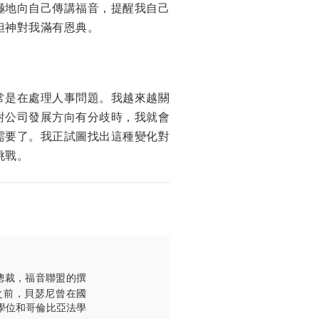
極地向自己傳講福音，提醒我自己
但神對我滿有恩典。
常是在處理人事問題。我越來越關
對公司發展方向有分歧時，我就會
需要了。我正試圖找出這種變化對
挑戰。
體副總裁，福音聯盟的撰
織之前，貝瑟尼曾在國
學士學位和哥倫比亞法學