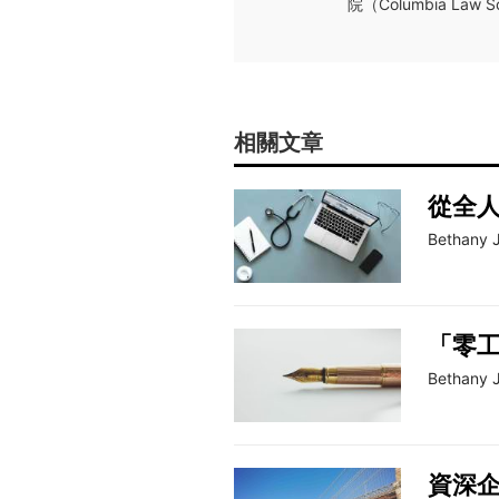
院（Columbia L
相關文章
從全
Bethany 
「零
Bethany 
資深