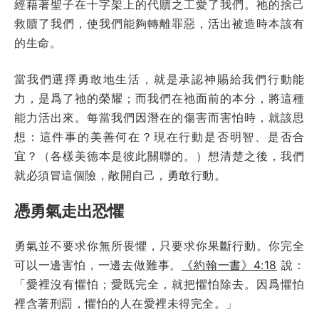
經藉著聖子在十字架上的代贖之工愛了我們。祂的捨己
救贖了我們，使我們能夠轉離罪惡，活出被造時本該有
的生命。
當我們選擇勇敢地生活，就是承認神賜給我們行動能
力，是爲了祂的榮耀；而我們在祂面前的本分，將這種
能力活出來。每當我們因潛在的傷害而害怕時，就該思
想：這件事的美善何在？現在行動是否明智、是否合
宜？（各樣美德本是彼此關聯的。）想清楚之後，我們
就必須冒這個險，敞開自己，勇敢行動。
憑勇氣走出恐懼
勇氣並不要求你無所畏懼，只要求你果斷行動。你完全
可以一邊害怕，一邊去做難事。
《約翰一書》4:18
說：
「愛裡沒有懼怕；愛既完全，就把懼怕除去。因爲懼怕
裡含著刑罰，懼怕的人在愛裡未得完全。」