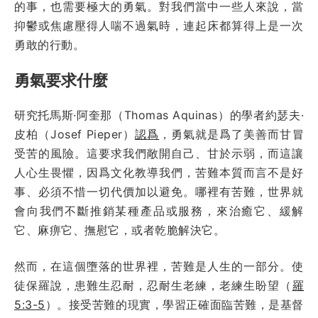
的事，也需要極大的勇氣。對我們當中一些人來說，當
抑鬱或焦慮壓得人喘不過氣時，連起床都算得上是一次
勇敢的行動。
勇氣要求什麼
研究托馬斯·阿奎那（Thomas Aquinas）的學者約瑟夫·
皮柏（Josef Pieper）
認爲
，勇氣就是爲了美善而甘冒
受苦的風險。這要求我們敞開自己、甘於示弱，而這讓
人心生畏懼，因爲文化教導我們，苦難本質而言不是好
事、必須不惜一切代價加以避免。哪裡有苦難，世界就
會向我們不斷推銷某種產品或服務，來治癒它、緩解
它、麻痹它、撫慰它，或者乾脆解決它。
然而，在這個墮落的世界裡，苦難是人生的一部分。使
徒保羅說，患難生忍耐，忍耐生老練，老練生盼望（
羅
5:3-5
）。接受苦難的現實，學習正確面臨苦難，是基督