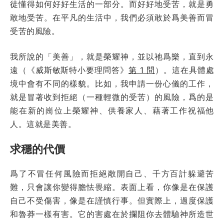
徒懂得如何好好生活的一部分。而好好地受苦，就是勇
敢地受苦。在平凡的生活中，我們必須敢於爲美善而冒
受苦的風險。
我所說的「美善」，就是榮耀神，並以祂爲樂，直到永
遠（《威斯敏斯特小要理問答》
第 1 問
）。這在具體處
境中會有不同的樣貌。比如，我申請一份心儀的工作，
就是冒著收到拒絕（一種輕微的受苦）的風險，爲的是
能在新的崗位上榮耀神、供養家人、藉著工作祝福他
人。這就是美善。
求穩的代價
爲了不冒任何風險而拒絕敞開自己、千方百計躲避苦
難，只會讓你變得膽怯畏縮。表面上看，你像是在保護
自己不受傷害，像是在謹慎行事。但實際上，過度保護
和魯莽一樣有害。它的害處在於攔阻你去體驗神所造世