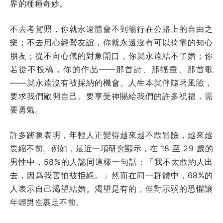
界的種種奇妙。
不去考駕照，你就永遠體會不到暢行在公路上的自由之
樂；不去用心經營友誼，你就永遠沒有可以倚靠的知心
朋友；從不向心儀的對象開口，你就永遠結不了婚；你
若從不投稿，你的作品——那首詩、那幅畫、那首歌
——就永遠沒有被採納的機會。人生本就伴隨著風險，
要求我們敞開自己。要享受神賜給我們的許多祝福，需
要勇氣。
許多跡象表明，年輕人正變得越來越不敢冒險，越來越
畏縮不前。例如，最近一項
研究
顯示，在 18 至 29 歲的
男性中，58%的人認同這樣一句話：「我不太敢約人出
去，因爲我害怕被拒絕。」然而在同一群體中，68%的
人表示自己渴望結婚。渴望是有的，但對示弱的恐懼讓
年輕男性裹足不前。