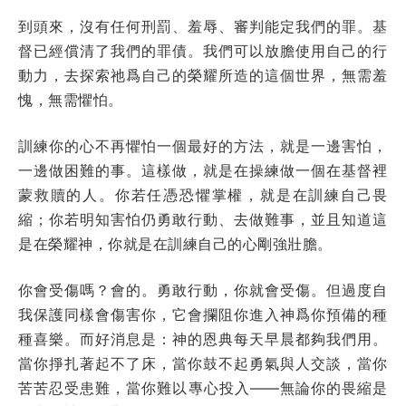
到頭來，沒有任何刑罰、羞辱、審判能定我們的罪。基
督已經償清了我們的罪債。我們可以放膽使用自己的行
動力，去探索祂爲自己的榮耀所造的這個世界，無需羞
愧，無需懼怕。
訓練你的心不再懼怕一個最好的方法，就是一邊害怕，
一邊做困難的事。這樣做，就是在操練做一個在基督裡
蒙救贖的人。你若任憑恐懼掌權，就是在訓練自己畏
縮；你若明知害怕仍勇敢行動、去做難事，並且知道這
是在榮耀神，你就是在訓練自己的心剛強壯膽。
你會受傷嗎？會的。勇敢行動，你就會受傷。但過度自
我保護同樣會傷害你，它會攔阻你進入神爲你預備的種
種喜樂。而好消息是：神的恩典每天早晨都夠我們用。
當你掙扎著起不了床，當你鼓不起勇氣與人交談，當你
苦苦忍受患難，當你難以專心投入——無論你的畏縮是