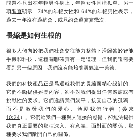
問題不只出在年輕男性身上，年輕女性同樣孤單。另一
項
調查
顯示，74%的年輕女性和 64%的年輕男性表示，
過去一年沒有過約會，或只約會過寥寥幾次。
畏縮是如何生根的
很多人傾向於把我們社會交往能力整體下滑歸咎於智能
手機和科技，這種關聯確實有一定道理，但我們還需要
看到另一個原因：我們沒有能培養勇氣這一美德。
我們的科技產品正是爲遷就我們的畏縮而精心設計的。
它們不斷提供娛樂內容，卻不對我們提出任何嚴肅或有
挑戰性的要求。它們邀請我們躺平，接受自己的孤獨，
而不是激發我們的愛心、勉勵我們行善（參
來
10:24
）。它們給我們一種與人連接的感覺，卻無法提供
我們真正需要的那種深入、有意義、面對面的關係，那
種要求我們敞開自己的關係。