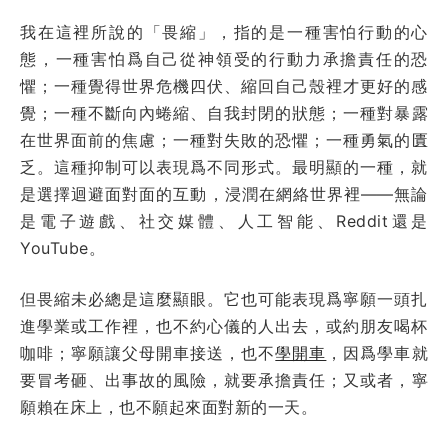
我在這裡所說的「畏縮」，指的是一種害怕行動的心
態，一種害怕爲自己從神領受的行動力承擔責任的恐
懼；一種覺得世界危機四伏、縮回自己殼裡才更好的感
覺；一種不斷向內蜷縮、自我封閉的狀態；一種對暴露
在世界面前的焦慮；一種對失敗的恐懼；一種勇氣的匱
乏。這種抑制可以表現爲不同形式。最明顯的一種，就
是選擇迴避面對面的互動，浸潤在網絡世界裡——無論
是電子遊戲、社交媒體、人工智能、Reddit還是
YouTube。
但畏縮未必總是這麼顯眼。它也可能表現爲寧願一頭扎
進學業或工作裡，也不約心儀的人出去，或約朋友喝杯
咖啡；寧願讓父母開車接送，也不
學開車
，因爲學車就
要冒考砸、出事故的風險，就要承擔責任；又或者，寧
願賴在床上，也不願起來面對新的一天。