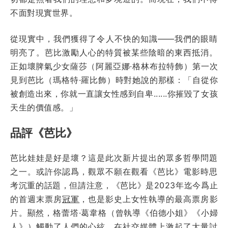
不面對現實世界。
從現實中，我們獲得了令人不快的知識——我們的眼睛
明亮了。芭比激勵人心的特質被某些陰暗的東西抵消。
正如壞脾氣少女薩莎（阿麗亞娜·格林布拉特飾）第一次
見到芭比（瑪格特·羅比飾）時對她說的那樣：「自從你
被創造出來，你就一直讓女性感到自卑......你摧毀了女孩
天生的價值感。」
品評《芭比》
芭比娃娃是好是壞？這是此次新片提出的眾多哲學問題
之一。或許你認爲，觀眾不願在觀看《芭比》電影時思
考沉重的話題，但請注意，《芭比》是2023年迄今爲止
的首週末票房
冠軍
，也是影史上女性執導的最高票房影
片。顯然，格蕾塔·葛韋格（曾執導《伯德小姐》《小婦
人》）觸動了人們的心絃，在社交媒體上激起了大量討