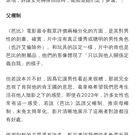
父權制
《芭比》電影最令觀眾評價兩極分化的方面，是其對男
性的刻畫。確實，片中沒有真正優秀或聰明的男性角色
（也許艾倫除外）。和玩具的設定一樣，片中的肯也是
芭比的附屬品，他們的形像體現了「只以與他人關係定
義自我」的樣子。
但若說本片不好，因爲它讓男性看起來很糟，那就完全
忽視了肯與他的肯王國的意思。葛韋格希望我們思考生
活在他人陰影之下的感受。即使在2023年，許多女性也
常有這一感受。若說《芭比》詆譭父權制、推崇母權
制，未免太簡單化。影片清晰地展示了這兩者對誰都沒
有好處。
值得剖析的主題還有許多，影片邀請我們從多角度反思