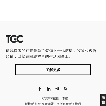
福音聯盟的存在是爲了裝備下一代信徒，牧師和教會
領袖，以塑造圍繞福音的生活和事工。
了解更多
簡
內容許可授權
奉獻
體
版權所有 © 福音聯盟中文版保留所有權利