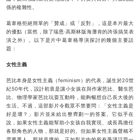
係的複雜性。
葛韋格拒絕簡單的「贊成」或「反對」，這是本片最大
的優點（當然，除了瑞恩·高斯林版海灘肯的誇張搞笑表
演之外）。以下是片中葛韋格導演探討的幾個主要話
題：
女性主義
芭比本身是女性主義（feminism）的代表，誕生於20世
紀50年代，設計初衷是讓小女孩在與作家芭比、醫生芭
比、物理學家芭比玩耍互動時，能夠暢想自己長大後的
生活。不過，這部影片令觀眾不禁要問：「女性主義是
好是壞？」影片並未給出整齊劃一的答案。它似乎在
說，如果女性主義能幫助小女孩自我實現、成長爲擔任
各類角色的人物，那就是好的。但如果女性主義聲稱不
需要男人，那就是壞的。正如影片中的所有爭議話題一