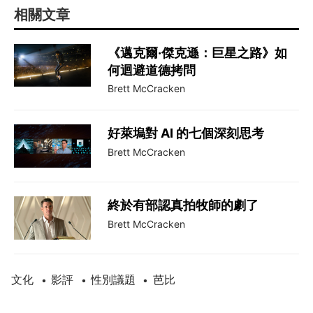
相關文章
《邁克爾·傑克遜：巨星之路》如
何迴避道德拷問
Brett McCracken
好萊塢對 AI 的七個深刻思考
Brett McCracken
終於有部認真拍牧師的劇了
Brett McCracken
文化
影評
性別議題
芭比
•
•
•