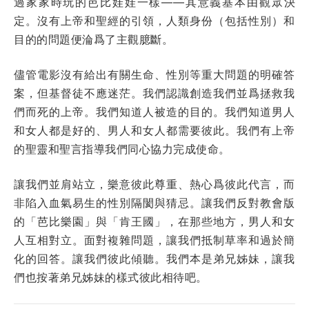
過家家時玩的芭比娃娃一樣——其意義基本由觀眾決
定。沒有上帝和聖經的引領，人類身份（包括性別）和
目的的問題便淪爲了主觀臆斷。
儘管電影沒有給出有關生命、性別等重大問題的明確答
案，但基督徒不應迷茫。我們認識創造我們並爲拯救我
們而死的上帝。我們知道人被造的目的。我們知道男人
和女人都是好的、男人和女人都需要彼此。我們有上帝
的聖靈和聖言指導我們同心協力完成使命。
讓我們並肩站立，樂意彼此尊重、熱心爲彼此代言，而
非陷入血氣易生的性別隔閡與猜忌。讓我們反對教會版
的「芭比樂園」與「肯王國」，在那些地方，男人和女
人互相對立。面對複雜問題，讓我們抵制草率和過於簡
化的回答。讓我們彼此傾聽。我們本是弟兄姊妹，讓我
們也按著弟兄姊妹的樣式彼此相待吧。