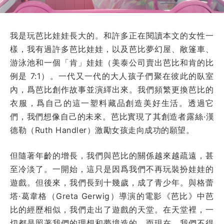
我是玩芭比娃娃長大的。和許多正在閱讀本文的女性一
樣，我有過許多芭比娃娃，以及芭比夢幻屋、敞篷車、
游泳池和一個「肯」娃娃（美泰公司賣出芭比和肯的比
例是 7:1）。一代又一代的大人孩子們聚在彼此的臥室
內，爲芭比創作故事並演繹出來。我們頻繁更換芭比的
衣服，爲自己的這一塑料藏品創造美好生活。透過它
們，我們想像自己的未來。芭比實現了其創造者露絲·漢
德勒（Ruth Handler）激勵女孩走向成功的願望。
但隨著年齡的增長，我們與芭比的關係越來越疏遠，甚
至冷淡了。一開始，這只是因爲我們不再玩裝扮娃娃的
遊戲。但後來，我們長到十幾歲，成了青少年。與格蕾
塔·葛韋格（Greta Gerwig）導演的電影《芭比》中芭
比的經歷相似，我們走出了遊戲的天堂。在天堂裡，一
切都是照著我們的理想和夢境造的。而現在，我們不得