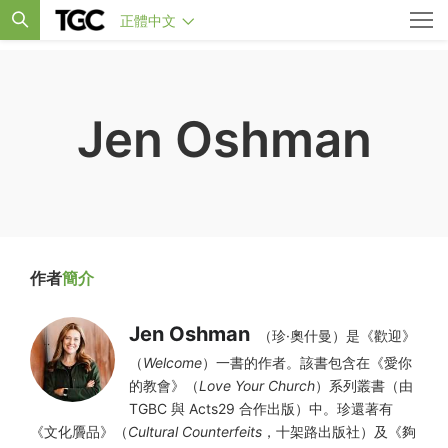
正體中文
Jen Oshman
作者
簡介
Jen Oshman
（珍·奧什曼）是《歡迎》
（
Welcome
）一書的作者。該書包含在《愛你
的教會》（
Love Your Church
）系列叢書（由
TGBC 與 Acts29 合作出版）中。珍還著有
《文化贗品》（
Cultural Counterfeits
，十架路出版社）及《夠