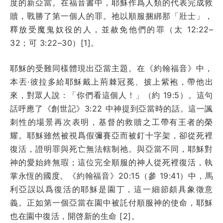
度的新亞當。在福音書中，耶穌作爲人類的代表完成救
贖，戰勝了第一個人的罪。祂以順服捆綁那「壯士」，
釋放受魔鬼奴役的人，並赦免他們的罪（太 12:22–
32；可 3:22–30）[1]。
耶穌的受難同樣體現出亞當主題。在《約翰福音》中，
本丟·彼拉多給耶穌戴上荊棘冠冕、披上紫袍，帶他出
來，對眾人說：「你們看這個人！」（約 19:5）。這句
話呼應了《創世記》3:22 中神提到亞當時的話。這一諷
刺性的場景再次表明，基督的救贖之工帶有王者的榮
耀。耶穌雖然被視爲假彌賽亞而被釘十字架，卻從死裡
復活，證明罪與死亡無法轄制祂。與亞當不同，耶穌對
神的愛始終無瑕；這位完全順服的神人從死裡復活，執
掌永恆的國度。《約翰福音》20:15（參 19:41）中，馬
利亞誤以爲復活的耶穌是園丁，這一細節頗具象徵意
義。正如第一個亞當在園中被託付順服神的使命，耶穌
也在園中復活，開啓新的生命 [2]。