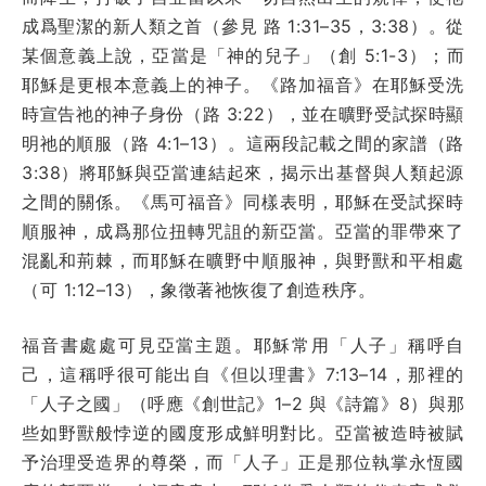
成爲聖潔的新人類之首（參見 路 1:31–35，3:38）。從
某個意義上說，亞當是「神的兒子」（創 5:1-3）；而
耶穌是更根本意義上的神子。《路加福音》在耶穌受洗
時宣告祂的神子身份（路 3:22），並在曠野受試探時顯
明祂的順服（路 4:1–13）。這兩段記載之間的家譜（路
3:38）將耶穌與亞當連結起來，揭示出基督與人類起源
之間的關係。《馬可福音》同樣表明，耶穌在受試探時
順服神，成爲那位扭轉咒詛的新亞當。亞當的罪帶來了
混亂和荊棘，而耶穌在曠野中順服神，與野獸和平相處
（可 1:12–13），象徵著祂恢復了創造秩序。
福音書處處可見亞當主題。耶穌常用「人子」稱呼自
己，這稱呼很可能出自《但以理書》7:13–14，那裡的
「人子之國」（呼應《創世記》1–2 與《詩篇》8）與那
些如野獸般悖逆的國度形成鮮明對比。亞當被造時被賦
予治理受造界的尊榮，而「人子」正是那位執掌永恆國