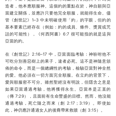
造者，他本應順服神。這個約的重點在於，神自願與亞
當建立關係，並應許只要他完全順服，就能得生命。儘
管《創世記》1–3 中未明確使用「約」的字眼，但約的
基本要素已經存在（例如：約的成員、條件、獎賞或咒
詛的可能性），《何西阿書》6:7 很可能指的就是這與
亞當的約。
在《創世記》2:16–17 中，亞當面臨考驗：神吩咐他不
可吃分別善惡樹上的果子，違者必死。這不是神隨意頒
佈的命令，而是一個總綱性的考驗，檢驗亞當對神全然
的愛。他必須在一切方面完全順服。在立約的背景下，
愛與順服密不可分。雖然聖經沒有明說，但隱含之意是
如果亞當通過考驗，他將獲得永生。亞當本是正直的
（傳 7:29），且面前有生命豐盛的目標。然而，他沒能
通過考驗，死亡隨之而來（創 2:17；3:19）。即使如
此，神仍應許通過女人的後裔帶來救贖（創 3:15）。