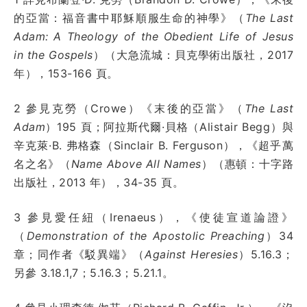
的亞當：福音書中耶穌順服生命的神學》（
The Last
Adam: A Theology of the Obedient Life of Jesus
in the Gospels
）（大急流城：貝克學術出版社，2017
年），153-166 頁。
2 參見克勞（Crowe）《末後的亞當》（
The Last
Adam
）195 頁；阿拉斯代爾·貝格（Alistair Begg）與
辛克萊·B. 弗格森（Sinclair B. Ferguson），《超乎萬
名之名》（
Name Above All Names
）（惠頓：十字路
出版社，2013 年），34-35 頁。
3 參見愛任紐（Irenaeus），《使徒宣道論證》
（
Demonstration of the Apostolic Preaching
）34
章；同作者《駁異端》（
Against Heresies
）5.16.3；
另參 3.18.1,7；5.16.3；5.21.1。