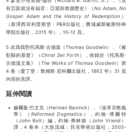
4 參見小理查德·伽芬（Richard B. Gaffin, Jr.），《沒
有亞當就沒有福音：亞當與救贖歷史》（
No Adam, No
Gospel: Adam and the History of Redemption
）
（新澤西菲利普斯堡：P&R出版社；費城威斯敏斯特神
學院出版社，2015 年），10-12 頁。
5 此爲我對托馬斯·古德溫（Thomas Goodwin），《被
彰顯的基督》（
Christ Set Forth
），收錄於《托馬斯·
古德溫文集》（
The Works of Thomas Goodwin
）第
4 卷（愛丁堡：詹姆斯·尼科爾出版社，1862 年）31 頁
內容的意譯。
延伸閱讀
赫爾曼·巴文克（Herman Bavinck），《改革宗教義
學》（
Reformed Dogmatics
），約翰·博爾特
（John Bolt）編，約翰·弗林德（John Vriend）
譯，4 卷本（大急流城：貝克學術出版社，2003-