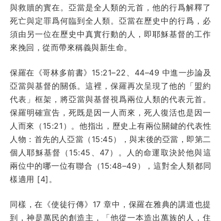
與救贖的實在。亞當是全人類的元首，他的行爲解釋了
死亡與定罪爲何臨到全人類。亞當在歷史中的行爲，必
須由另一位在歷史中真實行動的人，即耶穌基督的工作
來挽回，從而帶來稱義與新生命。
保羅在《哥林多前書》15:21–22、44–49 中進一步論及
亞當與基督的關係。這裡，保羅再次呈現了他的「盟約
代表」框架，將亞當與基督視爲兩位人類的代表元首。
保羅明確宣告，死既是因一人而來，死人復活也是因一
人而來（15:21）。他指出，歷史上有兩位關鍵的代表性
人物：首先的人亞當（15:45），與末後的亞當，即第二
個人耶穌基督（15:45、47）。人的命運取決於他與這
兩位中的哪一位有聯合（15:48–49），這對全人類都同
樣適用 [4]。
同樣，在《使徒行傳》17 章中，保羅在雅典的講道也提
到，神是萬民的創造主，「他從一本造出萬族的人，住