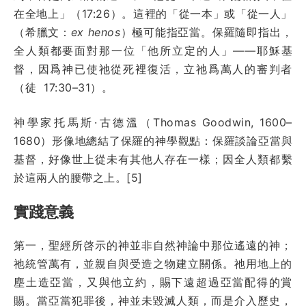
在全地上」（17:26）。這裡的「從一本」或「從一人」
（希臘文：
ex henos
）極可能指亞當。保羅隨即指出，
全人類都要面對那一位「他所立定的人」——耶穌基
督，因爲神已使祂從死裡復活，立祂爲萬人的審判者
（徒 17:30–31）。
神學家托馬斯·古德溫（Thomas Goodwin, 1600–
1680）形像地總結了保羅的神學觀點：保羅談論亞當與
基督，好像世上從未有其他人存在一樣；因全人類都繫
於這兩人的腰帶之上。[5]
實踐意義
第一，聖經所啓示的神並非自然神論中那位遙遠的神；
祂統管萬有，並親自與受造之物建立關係。祂用地上的
塵土造亞當，又與他立約，賜下遠超過亞當配得的賞
賜。當亞當犯罪後，神並未毀滅人類，而是介入歷史，