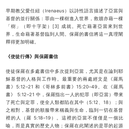
早期教父愛任紐（Irenaeus）以詩性語言描述了亞當與
基督的並行關係：罪由一棵樹進入世界，救贖亦藉一棵
「樹」（即十字架）[3] 成就。死亡藉著亞當來到世
界，生命藉著基督臨到人間。保羅的書信將這一真理闡
釋得更加明確。
《使徒行傳》與保羅書信
使徒保羅在多處書信中多次提到亞當，尤其是在論到耶
穌基督的人格與工作時。最重要的兩處經文是《羅馬
書》5:12–21 和《哥林多前書》15:20–49。在《羅馬
書》 5:12–21 中，保羅指出一人的犯罪（即亞當）帶來
了死亡與定罪，使全人類都陷在其中（5:12、18）；與
之相對，基督的順服帶來稱義與生命，臨到一切在基督
裡的人（羅 5:18–19）。這裡的亞當不僅僅是一個比
喻，而是真實的歷史人物；保羅在此闡述的是罪的起源