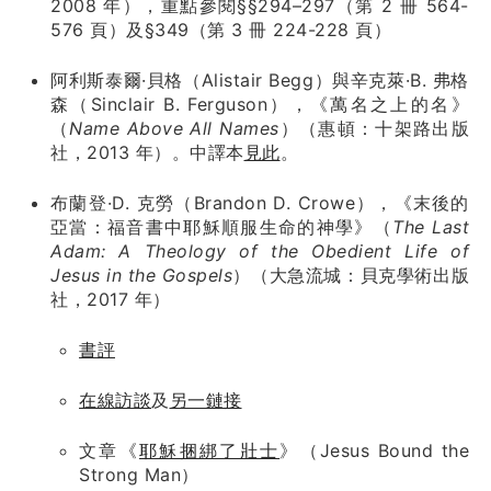
2008 年），重點參閱§§294–297（第 2 冊 564-
576 頁）及§349（第 3 冊 224-228 頁）
阿利斯泰爾·貝格（Alistair Begg）與辛克萊·B. 弗格
森（Sinclair B. Ferguson），《萬名之上的名》
（
Name Above All Names
）（惠頓：十架路出版
社，2013 年）。中譯本
見此
。
布蘭登·D. 克勞（Brandon D. Crowe），《末後的
亞當：福音書中耶穌順服生命的神學》（
The Last
Adam: A Theology of the Obedient Life of
Jesus in the Gospels
）（大急流城：貝克學術出版
社，2017 年）
書評
在線訪談
及
另一鏈接
文章《
耶穌捆綁了壯士
》（Jesus Bound the
Strong Man）