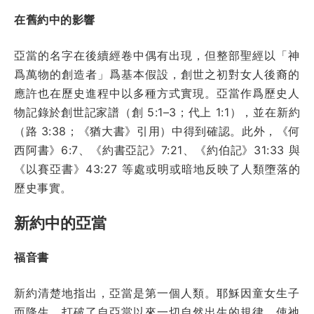
在舊約中的影響
亞當的名字在後續經卷中偶有出現，但整部聖經以「神
爲萬物的創造者」爲基本假設，創世之初對女人後裔的
應許也在歷史進程中以多種方式實現。亞當作爲歷史人
物記錄於創世記家譜（創 5:1–3；代上 1:1），並在新約
（路 3:38；《猶大書》引用）中得到確認。此外，《何
西阿書》6:7、《約書亞記》7:21、《約伯記》31:33 與
《以賽亞書》43:27 等處或明或暗地反映了人類墮落的
歷史事實。
新約中的亞當
福音書
新約清楚地指出，亞當是第一個人類。耶穌因童女生子
而降生，打破了自亞當以來一切自然出生的規律，使祂