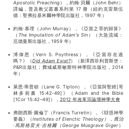
Apostolic Preaching
），約翰·貝爾（John Behr）
譯編，普及教父叢書系列第 17 冊（紐約克雷斯伍
德：聖弗拉基米爾神學院出版社，1997 年）
約翰·慕理（John Murray），《亞當之罪的歸算》
（
The Imputation of Adam's Sin
）（大急流城：
厄德曼斯出版社，1959 年）
溥偉恩（Vern S. Poythress），《亞當存在過
嗎？》（
Did Adam Exist?
）（新澤西菲利普斯堡：
P&R出版社；費城威斯敏斯特神學院出版社，2014
年）
萊恩·蒂普頓（Lane G. Tipton），《亞當與聖經[哥
林多前書 15:42-49]》（Adam and the Bible
[1Cor 15:42–49]），
2012 年改革宗論壇神學大會
弗朗西斯·圖倫丁（Francis Turretin），《辯惑神學
要義》（
Institutes of Elenctic Theology），喬治
·馬斯格雷夫·吉格爾（George Musgrave Giger
）