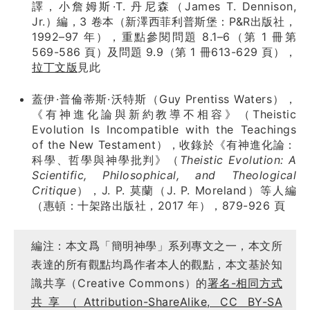
譯，小詹姆斯·T. 丹尼森（James T. Dennison,
Jr.）編，3 卷本（新澤西菲利普斯堡：P&R出版社，
1992–97 年），重點參閱問題 8.1–6（第 1 冊第
569-586 頁）及問題 9.9（第 1 冊613-629 頁），
拉丁文版
見此
蓋伊·普倫蒂斯·沃特斯（Guy Prentiss Waters），
《有神進化論與新約教導不相容》（Theistic
Evolution Is Incompatible with the Teachings
of the New Testament），收錄於《有神進化論：
科學、哲學與神學批判》（
Theistic Evolution: A
Scientific, Philosophical, and Theological
Critique
），J. P. 莫蘭（J. P. Moreland）等人編
（惠頓：十架路出版社，2017 年），879-926 頁
編注：本文爲「簡明神學」系列專文之一，本文所
表達的所有觀點均爲作者本人的觀點，本文基於知
識共享（Creative Commons）的
署名-相同方式
共享（Attribution-ShareAlike, CC BY-SA