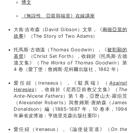
博文
《無誤性、亞當與福音》在線講座
大衛·吉布森（David Gibson）文章，《
兩個亞當的
故事
》（The Story of Two Adams）
托馬斯·古德溫（Thomas Goodwin），《
被彰顯的
基督
》（Christ Set Forth），收錄於《托馬斯·古德
溫文集》（
The Works of Thomas Goodwin
）第
4 卷（愛丁堡：詹姆斯·尼科爾出版社，1862 年）
愛任紐（Irenaeus），《駁異端》（
Against
Heresies
），收錄於《尼西亞前教父文集》（
The
Ante-Nicene Fathers
）第 1 卷，亞歷山大·羅伯茨
（Alexander Roberts）與詹姆斯·唐納森（James
Donaldson）編（1885-1887 年，10 卷本，1994
年麻省皮博迪：亨德里克森出版社重印）
愛任紐（Irenaeus），《論使徒宣道》（
On the