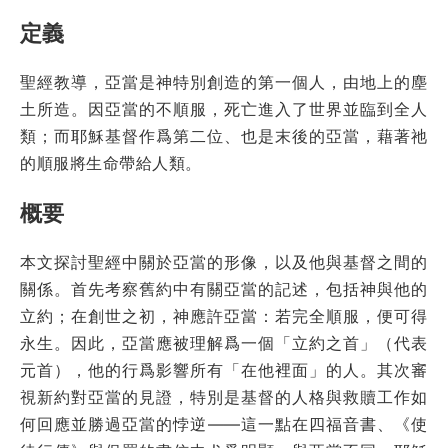
定義
聖經教導，亞當是神特別創造的第一個人，由地上的塵
土所造。因亞當的不順服，死亡進入了世界並臨到全人
類；而耶穌基督作爲第二位、也是末後的亞當，藉著祂
的順服將生命帶給人類。
概要
本文探討聖經中關於亞當的形像，以及他與基督之間的
關係。首先考察舊約中有關亞當的記述，包括神與他的
立約；在創世之初，神應許亞當：若完全順服，便可得
永生。因此，亞當應被理解爲一個「立約之首」（代表
元首），他的行爲影響所有「在他裡面」的人。其次審
視新約對亞當的見證，特別是基督的人格與救贖工作如
何回應並勝過亞當的悖逆——這一點在四福音書、《使