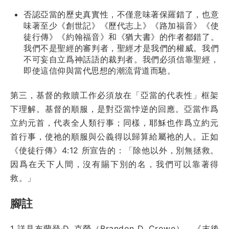
否認亞當的歷史真實性，不僅意味著保羅錯了，也意
味著至少《創世記》《歷代志上》《路加福音》《使
徒行傳》《約翰福音》和《猶大書》的作者都錯了。
我們不是聖經的審判者，聖經才是我們的權威。我們
不可妄自立爲神話語的裁判者。我們必須信靠聖經，
即使這信仰與當代思想的潮流背道而馳。
第三，基督的救贖工作必須放在「亞當的代表性」框架
下理解。基督的順服，是對亞當悖逆的回應。亞當作爲
立約元首，代表全人類行事；同樣，耶穌也作爲立約元
首行事，使祂的順服與公義得以歸算給屬祂的人。正如
《使徒行傳》4:12 所宣告的：「除他以外，別無拯救。
因爲在天下人間，沒有賜下別的名，我們可以靠著得
救。」
腳註
1 詳見布蘭登·D. 克勞（Brandon D. Crowe），《末後