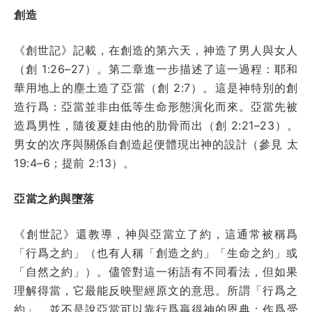
創造
《創世記》記載，在創造的第六天，神造了男人與女人
（創 1:26–27）。第二章進一步描述了這一過程：耶和
華用地上的塵土造了亞當（創 2:7）。這是神特別的創
造行爲：亞當並非由低等生命形態演化而來。亞當先被
造爲男性，隨後夏娃由他的肋骨而出（創 2:21–23）。
男女的次序與關係自創造起便體現出神的設計（參見 太
19:4–6；提前 2:13）。
亞當之約與墮落
《創世記》還教導，神與亞當立了約，這通常被稱爲
「行爲之約」（也有人稱「創造之約」「生命之約」或
「自然之約」）。儘管對這一術語有不同看法，但如果
理解得當，它最能反映聖經原文的意思。所謂「行爲之
約」，並不是說亞當可以靠行爲贏得神的恩典；作爲受