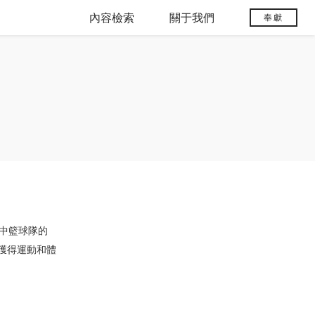
內容檢索
關于我們
奉獻
中籃球隊的
獲得運動和體