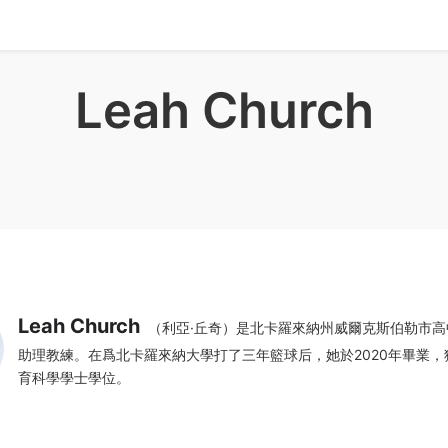
Leah Church
Leah Church
（利亞·丘奇）是北卡羅來納州威爾克斯伯勒市高
助理教練。在爲北卡羅來納大學打了三年籃球后，她於2020年畢業，
育科學學士學位。