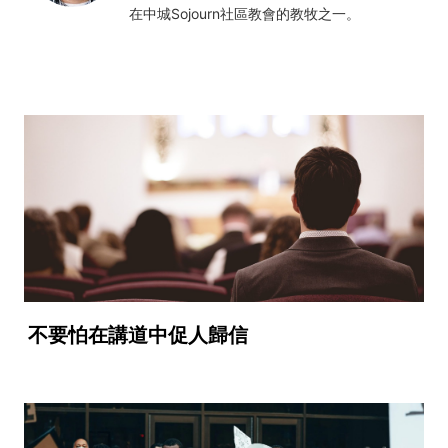
在中城Sojourn社區教會的教牧之一。
不要怕在講道中促人歸信