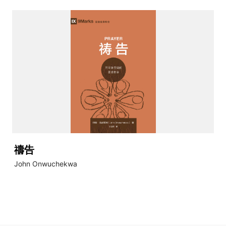
禱告
John Onwuchekwa