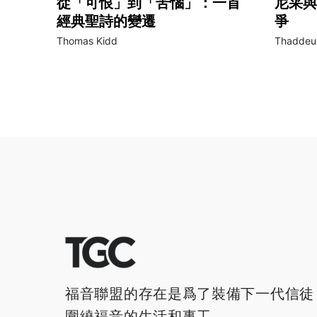
從「可恨」到「苦惱」：一首
尼采與
經典聖詩的變遷
爭
Thomas Kidd
Thaddeus
福音聯盟的存在是爲了裝備下一代信徒
圍繞福音的生活和事工。