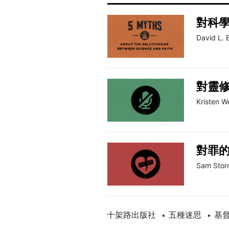
對科
David L. 
對靈
Kristen W
對罪
Sam Stor
十架路出版社
五種迷思
基
•
•