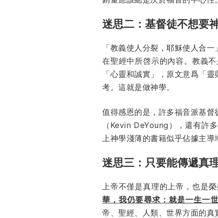
迷思二：基督徒不想要
「教義使人分裂，耶穌使人合一
在聖經中所啓示的內容。教義不
「心靈和誠實」，原文意爲「靈
考。這就是做神學。
值得感恩的是，許多福音派基督徒渴望
（Kevin DeYoung）
上神學淺薄的書籍似乎佔據主導
迷思三：只要能傳遞真
上帝不僅是真理的上帝，也是榮
華，我仍要尋求：就是一生一
帝、聖經、人類、世界方面的真