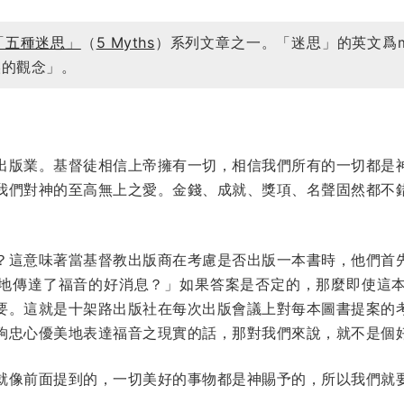
「五種迷思」
（
5 Myths
）系列文章之一。「迷思」的英文爲m
誤的觀念」。
出版業。基督徒相信上帝擁有一切，相信我們所有的一切都是
我們對神的至高無上之愛。金錢、成就、獎項、名聲固然都不
？這意味著當基督教出版商在考慮是否出版一本書時，他們首
地傳達了福音的好消息？」如果答案是否定的，那麼即使這
要。這就是十架路出版社在每次出版會議上對每本圖書提案的
夠忠心優美地表達福音之現實的話，那對我們來說，就不是個
就像前面提到的，一切美好的事物都是神賜予的，所以我們就
。