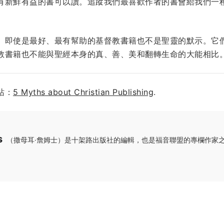
有新鮮有益的書可以讀。追蹤我們最喜歡作者的書會給我們一
。即使是最好、最有幫助的基督教書籍也不是聖靈的默示。它
教書籍也不能與聖經本身的真、善、美和翻轉生命的大能相比
站：
5 Myths about Christian Publishing
.
s
（撒母耳·詹姆士）是十架路出版社的編輯，也是福音聯盟的專欄作家