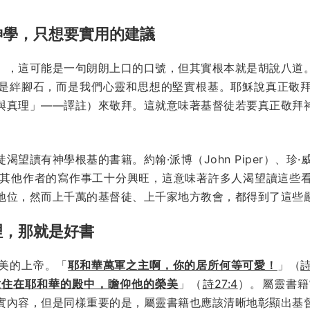
神學，只想要實用的建議
」，這可能是一句朗朗上口的口號，但其實根本就是胡說八道
是絆腳石，而是我們心靈和思想的堅實根基。耶穌說真正敬
與真理」——譯註）來敬拜。這就意味著基督徒若要真正敬拜
讀有神學根基的書籍。約翰·派博（John Piper）、珍·威爾金
，還有許多其他作者的寫作事工十分興旺，這意味著許多人渴望讀這
地位，然而上千萬的基督徒、上千家地方教會，都得到了這些
理，那就是好書
美的上帝。「
耶和華萬軍之主啊，你的居所何等可愛！
」（
詩
世住在耶和華的殿中，瞻仰他的榮美
」（
詩27:4
）。屬靈書籍
實內容，但是同樣重要的是，屬靈書籍也應該清晰地彰顯出基