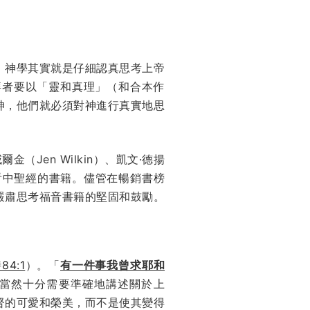
。神學其實就是仔細認真思考上帝
拜者要以「靈和真理」（和合本作
神，他們就必須對神進行真實地思
（Jen Wilkin）、凱文·德揚
些看中聖經的書籍。儘管在暢銷書榜
嚴肅思考福音書籍的堅固和鼓勵。
84:1
）。「
有一件事我曾求耶和
當然十分需要準確地講述關於上
督的可愛和榮美，而不是使其變得