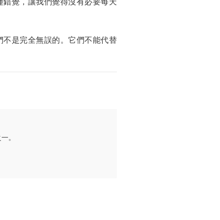
種錯覺，讓我們覺得沒有必要每天
們不是完全無誤的。它們不能代替
。
之一。