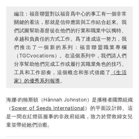
編注：福音聯盟對以福音爲中心的事工有一個非常
關鍵的看法，那就是信仰應當與工作結合起來。我
們試圖幫助基督徒在他們的行業和職業中以獨特、
卓越和負責任的方式工作。爲了達成這一努力，我
們推出了一個新的系列：福音聯盟職業專欄
（TGCvocations）。在這個系列中，我們請人們
分享幫助他們完成工作或履行其職業角色的技巧、
工具和工作節奏，這個概念和形式借鑑了
《生活
家》的優秀系列報導
。
海娜·約翰斯頓（Hännah Johnston）是播種者國際組織
（
Sower of Seeds International
）的平面設計師。這
是一間在紅燈區服事的非政府組織，致力於營救婦女兒
童並帶給她們治癒。