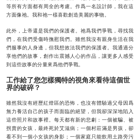
等所有方面都有周全的考慮。作爲一名設計師，我在這
方面像祂。我和祂一樣喜歡創造美麗的事物。
此外，上帝還是我們的保護者。祂爲我們爭戰，尋找我
們，在我們受傷時撫慰我們。雖然我沒有親身生活在我
們服事的人身邊，但我想效法我們的保護者。我通過分
享他們的故事，創作出震撼人心的作品，讓更多人感受
到這些故事的分量來爲他們爭戰。
工作給了您怎樣獨特的視角來看待這個世
界的破碎？
雖然我沒有經歷紅燈區的恐怖，也沒有體驗過父母因爲
無力養活自己的孩子而面臨的絕望，但我卻深深地陷入
這些照片和故事裡。每天都有新的悲劇：一個被騙、被
拐賣的女孩，最終死於艾滋病；一個村莊滿是男孩，卻
看不到一個小女孩的身影；一個家庭只能飲用土路旁污