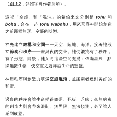
（
創 1:2
，斜體字爲作者所加）。
這裡「空虛」和「混沌」的希伯來文分別是
tohu
和
bohu
，合在一起
tohu wabohu
，用來形容神開始創造
之前那種無形、空蕩的狀態。
神先建立
結構
和
空間
——天空、陸地、海洋。接著祂設
立
節奏
和
秩序
——晝與夜的交替。祂使
混沌
有了秩序，
有了形態。隨後，祂又將這些空間充滿：佈滿星辰，點
綴無數生物，使空虛之處洋溢生命的豐盛。
神用秩序與創造力填滿
空虛混沌
，並讓兩者達到美好的
和諧。
過多的秩序會讓生命變得僵硬、死板、乏味；毫無約束
的創造力則會帶來混亂、無界限、無法預測，甚至讓人
感到疲憊。