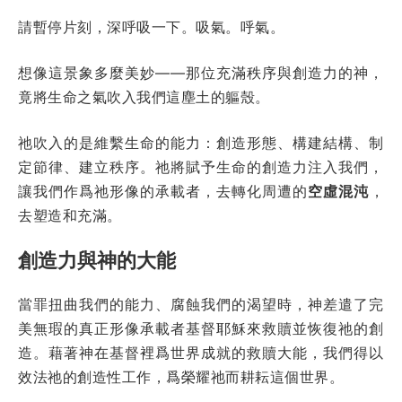
請暫停片刻，深呼吸一下。吸氣。呼氣。
想像這景象多麼美妙——那位充滿秩序與創造力的神，
竟將生命之氣吹入我們這塵土的軀殼。
祂吹入的是維繫生命的能力：創造形態、構建結構、制
定節律、建立秩序。祂將賦予生命的創造力注入我們，
讓我們作爲祂形像的承載者，去轉化周遭的
空虛混沌
，
去塑造和充滿。
創造力與神的大能
當罪扭曲我們的能力、腐蝕我們的渴望時，神差遣了完
美無瑕的真正形像承載者基督耶穌來救贖並恢復祂的創
造。藉著神在基督裡爲世界成就的救贖大能，我們得以
效法祂的創造性工作，爲榮耀祂而耕耘這個世界。