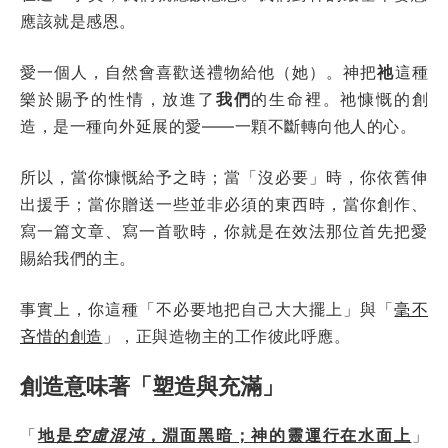
應該就是感恩。
愛一個人，自然會喜歡送禮物給他（她）。神把
祂
這種
樂於賜予的性情，放進了
我們
的生命裡。祂慷慨的創
造，是一種向外延展的愛——一顆不斷轉向他人的心。
所以，當你慷慨給予之時；當「沒必要」時，你依舊伸
出援手；當你贈送一些並非必須的東西時，當你創作、
寫一篇文章、寫一首歌時，你就是在效法那位首先把愛
賜給我們的主。
事實上，你這種「不必要地把自己大大擺上」與「
毫不
吝惜的創造
」，正與造物主的工作彼此呼應。
創造意味著「塑造與充滿」
「
地是
空虛混沌
，淵面黑暗；神的靈運行在水面上
」