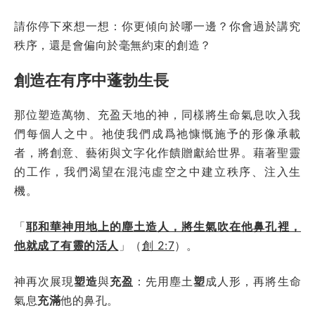
請你停下來想一想：你更傾向於哪一邊？你會過於講究
秩序，還是會偏向於毫無約束的創造？
創造在有序中蓬勃生長
那位塑造萬物、充盈天地的神，同樣將生命氣息吹入我
們每個人之中。祂使我們成爲祂慷慨施予的形像承載
者，將創意、藝術與文字化作饋贈獻給世界。藉著聖靈
的工作，我們渴望在混沌虛空之中建立秩序、注入生
機。
「
耶和華神
用
地上的塵土造人，將生氣吹在他鼻孔裡，
他就成了有靈的活人
」（
創 2:7
）。
神再次展現
塑造
與
充盈
：先用塵土
塑
成人形，再將生命
氣息
充滿
他的鼻孔。