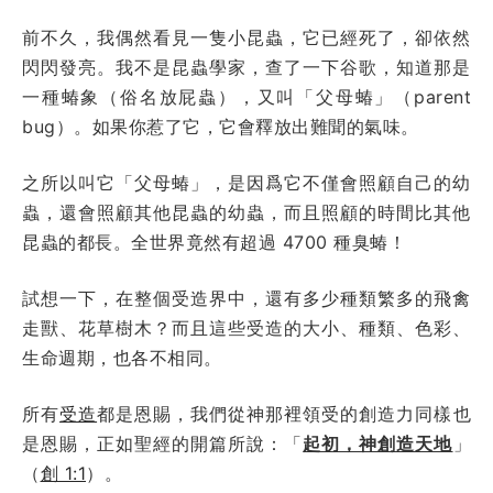
前不久，我偶然看見一隻小昆蟲，它已經死了，卻依然
閃閃發亮。我不是昆蟲學家，查了一下谷歌，知道那是
一種蝽象（俗名放屁蟲），又叫「父母蝽」（parent
bug）。如果你惹了它，它會釋放出難聞的氣味。
之所以叫它「父母蝽」，是因爲它不僅會照顧自己的幼
蟲，還會照顧其他昆蟲的幼蟲，而且照顧的時間比其他
昆蟲的都長。全世界竟然有超過 4700 種臭蝽！
試想一下，在整個受造界中，還有多少種類繁多的飛禽
走獸、花草樹木？而且這些受造的大小、種類、色彩、
生命週期，也各不相同。
所有
受造
都是恩賜，我們從神那裡領受的創造力同樣也
是恩賜，正如聖經的開篇所說：「
起初，神創造天地
」
（
創 1:1
）。