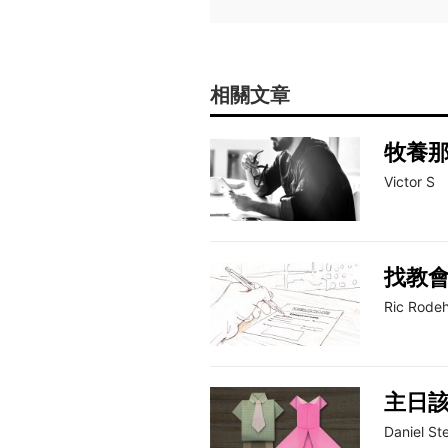
相關文章
牧養
Victor S
找教
Ric Rode
主日
Daniel S