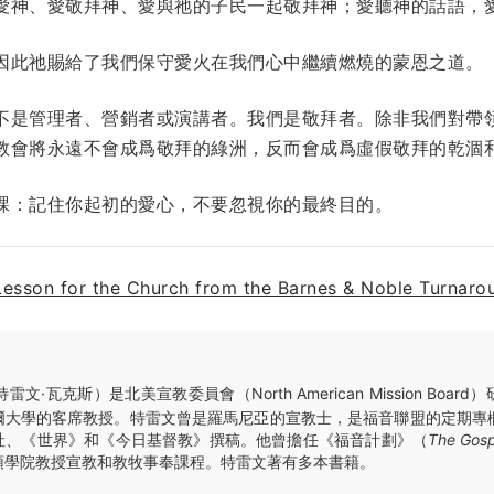
愛神、愛敬拜神、愛與祂的子民一起敬拜神；愛聽神的話語，
因此祂賜給了我們保守愛火在我們心中繼續燃燒的蒙恩之道。
不是管理者、營銷者或演講者。我們是敬拜者。除非我們對帶
教會將永遠不會成爲敬拜的綠洲，反而會成爲虛假敬拜的乾涸
課：記住你起初的愛心，不要忽視你的最終目的。
Lesson for the Church from the Barnes & Noble Turnaro
特雷文·瓦克斯）是北美宣教委員會（North American Mission Boa
爾大學的客席教授。特雷文曾是羅馬尼亞的宣教士，是福音聯盟的定期專
社、《世界》和《今日基督教》撰稿。他曾擔任《福音計劃》（
The Gosp
頓學院教授宣教和教牧事奉課程。特雷文著有多本書籍。