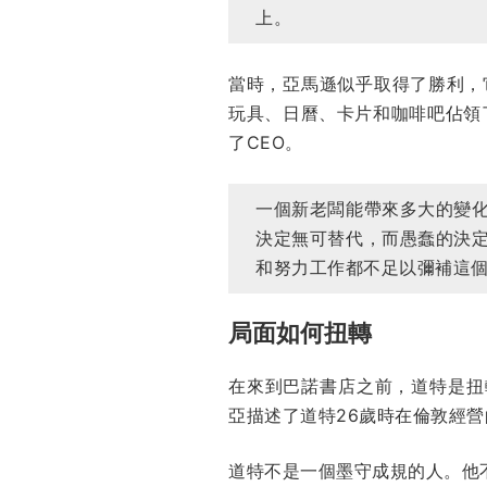
上。
當時，亞馬遜似乎取得了勝利，
玩具、日曆、卡片和咖啡吧佔領了
了CEO。
一個新老闆能帶來多大的變
決定無可替代，而愚蠢的決
和努力工作都不足以彌補這
局面如何扭轉
在來到巴諾書店之前，道特是扭轉
亞描述了道特26歲時在倫敦經
道特不是一個墨守成規的人。他