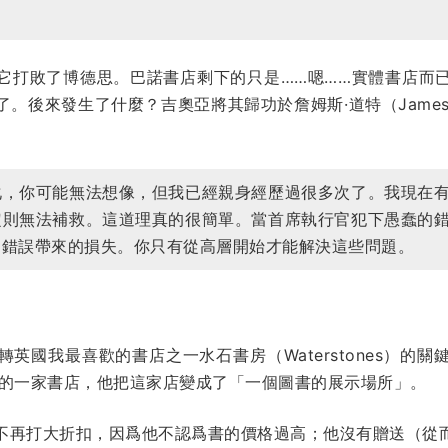
它打敗了博德思。巴諾書店剩下的只是……嗯……實體書店而
。後來發生了什麼？吉奧亞將其歸功於詹姆斯·道特（James 
化，你可能無法想像，但我已經親身經歷過很多次了。我現在
定則無法補救。這道理真的很簡單。當首席執行官犯下愚蠢的
個錯誤帶來的損失。你只有從高層開始才能解決這些問題。
英國我最喜歡的書店之一水石書房（Waterstones）的
營的一家書店，他把這家店變成了「一個圖書的展示場所」。
不再打大折扣，因爲他不認爲書的價格過高；他沒有贈送（從