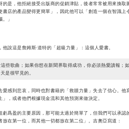
訝的是，他拒絕接受出版商的促銷津貼，後者常常被用來換取
使書店的產品變得更簡單」，因此他可以「創造一個在智識上
腦。」
，他說這是詹姆斯·道特的「超級力量」：這個人愛書。
愛這些歌曲；如果你想在新聞界取得成功，你必須熱愛讀報；
今天是很罕見的。
去愛感到悲哀，同時也對書籍的「救贖力量」失去了信心。他
上」，或者他們根據現金流和其他預測來做決定。
扭虧爲盈的主要原因，那可能太過於簡單了，但我們可以承認
者放在第一位，而其他一切都放在第二位」。吉奧亞寫道：