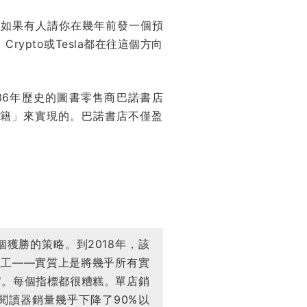
。如果有人請你在幾年前發一個預
rypto或Tesla都在往這個方向
36年歷史的圖書零售商巴諾書店
質書籍」來實現的。巴諾書店不僅盈
個獲勝的策略。到2018年，該
員工——實質上是將幾乎所有實
官。每個指標都很糟糕。單店銷
閱讀器銷量幾乎下降了90%以