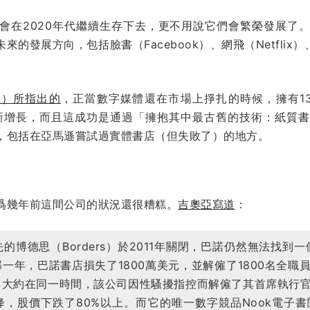
會在2020年代繼續生存下去，更不用說它們會繁榮發展了
發展方向，包括臉書（Facebook）、網飛（Netflix）、C
ia）所指出的
，正當數字媒體還在市場上掙扎的時候，擁有1
）卻開始重新增長，而且這成功是通過「擁抱其中最古舊的技術：紙
，包括在亞馬遜嘗試過實體書店（但失敗了）的地方。
爲幾年前這間公司的狀況還很糟糕。
吉奧亞寫道
：
博德思（Borders）於2011年關閉，巴諾仍然無法找到一
一年，巴諾書店損失了1800萬美元，並解僱了1800名全職
。大約在同一時間，該公司因性騷擾指控而解僱了其首席執行
，股價下跌了80%以上。而它的唯一數字競品Nook電子書