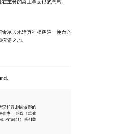
愛在主餐的桌上享受祂的恩惠。
領會眾與永活真神相遇這一使命充
和疲憊之地。
und
.
rd）研究和資源開發部的
欄作家，並爲《華盛
el Project
）系列叢