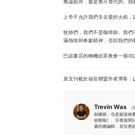
無論如何，愛是無可替代的。熱
上帝不允許我們失去愛的火焰，
牧師們，我們不是咖啡師。我們
滿熱情和奉獻精神，否則我們的
巴諾書店的轉機給眾教會一個功
原文刊載於福音聯盟作者博客：
Trevin Wax
（
副總裁，也是錫達維
頓郵報》、宗教新聞
書的總編輯，並在惠