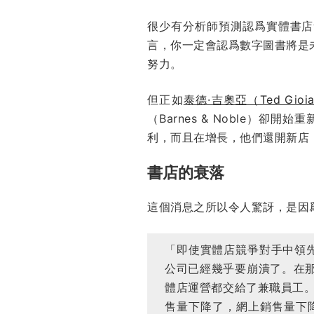
很少有分析師預測認爲實體書店
言，你一定會認爲數字圖書將是未來的
努力。
但正如
泰德·吉奧亞（Ted Gio
（Barnes & Noble
利，而且在增長，他們還開新店
書店的衰落
這個消息之所以令人驚訝，是因
「即使實體店競爭對手中領先的
公司已經幾乎要崩潰了。在那
體店運營都交給了兼職員工
售量下降了，網上銷售量下降