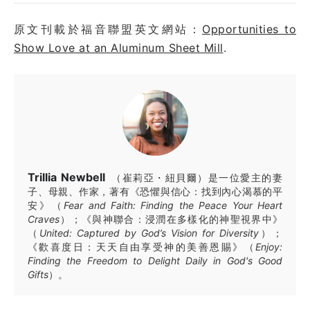
原文刊載於福音聯盟英文網站：
Opportunities to
Show Love at an Aluminum Sheet Mill
.
Trillia Newbell
（崔莉亞・紐貝爾）是一位愛主的妻
子、母親、作家，著有《恐懼與信心：找到內心渴慕的平
安》（
Fear and Faith: Finding the Peace Your Heart
Craves
）；《與神聯合：浸潤在多樣化的神聖視界中》
（
United: Captured by God’s Vision for Diversity
）；
《歡喜度日：天天自由享受神的美善恩賜》（
Enjoy:
Finding the Freedom to Delight Daily in God's Good
Gifts
）。