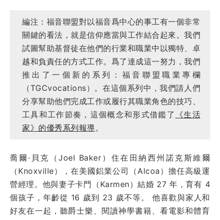
編注：福音聯盟對以福音爲中心的事工有一個非常
關鍵的看法，就是信仰應當與工作結合起來。我們
試圖幫助基督徒在他們的行業和職業中以獨特、卓
越和負責任的方式工作。爲了達成這一努力，我們
推出了一個新的系列：福音聯盟職業專欄
（TGCvocations）。在這個系列中，我們請人們
分享幫助他們完成工作或履行其職業角色的技巧、
工具和工作節奏，這個概念和形式借鑑了
《生活
家》的優秀系列報導
。
喬爾·貝克（Joel Baker）住在田納西州諾克斯維爾
（Knoxville），在美國鋁業公司（Alcoa）擔任高級運
營經理。他與妻子卡門（Karmen）結婚 27 年，育有 4
個孩子，年齡從 16 歲到 23 歲不等。 他喜歡與家人和
好友在一起，聽爵士樂、閱讀神學書籍、看電影和體育