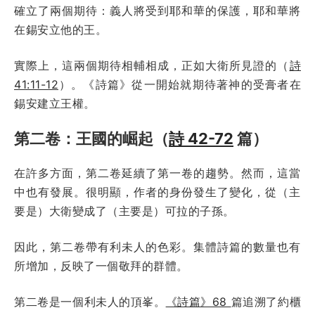
確立了兩個期待：義人將受到耶和華的保護，耶和華將
在錫安立他的王。
實際上，這兩個期待相輔相成，正如大衛所見證的（
詩
41:11-12
）。《詩篇》從一開始就期待著神的受膏者在
錫安建立王權。
第二卷：王國的崛起（
詩 42-72
篇）
在許多方面，第二卷延續了第一卷的趨勢。然而，這當
中也有發展。很明顯，作者的身份發生了變化，從（主
要是）大衛變成了（主要是）可拉的子孫。
因此，第二卷帶有利未人的色彩。集體詩篇的數量也有
所增加，反映了一個敬拜的群體。
第二卷是一個利未人的頂峯。
《詩篇》68
篇追溯了約櫃