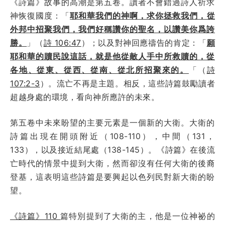
《詩篇》故事的高潮是第五卷。讀者不會錯過詩人祈求
神恢復國度：「
耶和華我們的神啊，求你拯救我們，從
外邦中招聚我們，我們好稱讚你的聖名，以讚美你爲誇
勝。
」（
詩 106:47
）；以及對神回應禱告的肯定：「
願
耶和華的贖民說這話，就是他從敵人手中所救贖的，從
各地、從東、從西、從南、從北所招聚來的。
「（
詩
107:2-3
）。流亡不再是主題。相反，這些詩篇鼓勵讀者
超越身處的環境，看向神所應許的未來。
第五卷中未來盼望的主要元素是一個新的大衛。大衛的
詩篇出現在開頭附近（108-110），中間（131，
133），以及接近結尾處（138-145）。《詩篇》在後流
亡時代的情景中提到大衛，然而卻沒有任何大衛的後裔
登基，這表明這些詩篇是要興起以色列民對新大衛的盼
望。
《詩篇》110
篇特別提到了大衛的主，他是一位神祕的