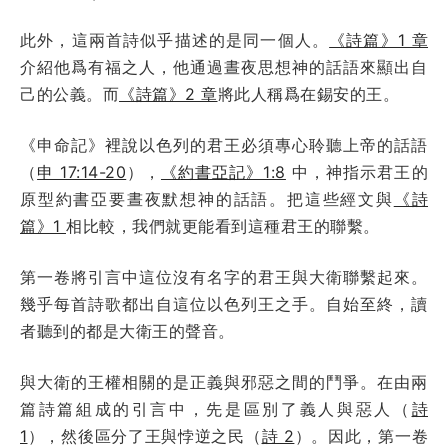
此外，這兩首詩似乎描述的是同一個人。
《詩篇》1 章
介紹他爲有福之人，他通過晝夜思想神的話語來顯出自
己的公義。而
《詩篇》2 章
將此人稱爲在錫安的王。
《申命記》裡說以色列的君王必須專心聆聽上帝的話語
（
申 17:14-20
），
《約書亞記》1:8
中，神指示君王的
原型約書亞要晝夜默想神的話語。把這些經文與
《詩
篇》1
相比較，我們就更能看到這種君王的聯繫。
第一卷將引言中這位沒有名字的君王與大衛聯繫起來。
幾乎每首詩歌都出自這位以色列王之手。自始至終，讀
者聽到的都是大衛王的聲音。
與大衛的王權相關的是正義與邪惡之間的鬥爭。在由兩
篇詩篇組成的引言中，先是區別了義人與惡人（
詩
1
），然後區分了王與悖逆之民（
詩 2
）。因此，第一卷