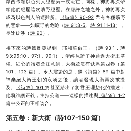
摩西帶領以色列人經歷第一次流亡，同樣，神將再次帶
領他們經歷這次曠野經歷。在應許之地之外，神將再次
成爲以色列人的避難所。
《詩篇》90-92
帶有各種曠野
的意象——如曠野的危險（
詩 91:3-5
、
詩 91:11-13
），
長途跋涉（
詩 90
）。
接下來的詩篇反覆提到「耶和華做王」（
詩 93:1
，
詩
93:96
:10，97:1，99:1），聖經見證了神通過大衛王掌
權。細心的讀者會注意到，大衛並沒有缺席第四卷（第
101，103 篇）。令人震驚的是，繼
《詩篇》89
篇中對
神棄絕大衛王朝的哀嘆之後，讀者發現大衛再次被提
及。
《詩篇》101
篇甚至給出了將君王理想化的描述：
他將維護正義，主持公道——這樣的描述與
《詩篇》1-2
篇中公正的王相吻合。
第五卷：新大衛（
詩107-150
篇）