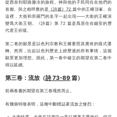
從西奈到耶路撒冷的旅程。神與他的子民同住在他們的
首都。與之相呼應的是
《詩篇》72
篇中的王權頂峯。在
這裡，大衛和所羅門的名字一起出現——大衛的王權演
變爲大衛王朝。《詩篇》第 72 篇是爲居住在錫安的歷
代君王祈禱。
第二卷的願景是以色列宗教和王權要照其應有的樣式運
轉。然而，比起以色列歷史上經歷過的所有事情，這個
願景更加理想。因此，第一卷中確立的期望在第二卷中
得以延續。
第三卷：流放（
詩 73-89
篇）
前兩卷書的期望在第三卷嘎然而止。
有幾個特徵表明，這種中斷標誌著流放之慘烈：
大衛缺席。大衛在詩篇中一直佔據著主導地位，但這