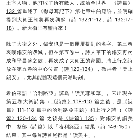
王室人物，他打敗了所有敵人，統治全世界。
《詩篇》
132
篇重述了《撒母耳記下》第七章中的應許，並明確
提到大衛王朝將再次興起（
詩 132:11-12
、
詩 132:17-
18
）。新大衛王有望再來！
除了大衛之外，錫安也是一個屢屢提到的名字。第三卷
哀嘆錫安的毀滅，但在第五卷中，詩人筆下的錫安再次
成和平昌盛之處，再次成了大衛王的家園。將上行之詩
放在第五卷的中心位置（
詩 120-134
），敬拜者「登上
錫安」，尤其能體現這個高潮時刻。
希伯來語「哈利路亞」譯爲「讚美耶和華」。它出現在
第五卷大衛詩集（
《詩篇》108-110
篇之後，是
《詩
篇》111-118
篇中的哈利路亞主題）和上行之詩（
《詩
篇》120-134
篇 之後是
《詩篇》135
）對錫安的讚美
中。整部《詩篇》以「哈利路亞」結尾（
詩 146-150
）
結束，其中每首詩首尾都是「讚美主」。