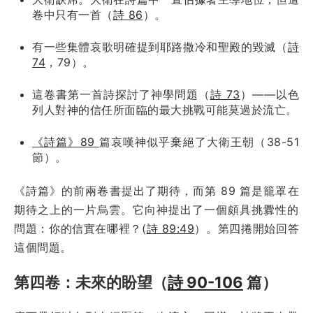
卷中只有一首（
詩 86
）。
有一些集體哀歌明確提到耶路撒冷和聖殿的毀滅（
詩
74
，79）。
這卷書第一首詩探討了神學問題（
詩 73
）——以色
列人對神的信任所面臨的最大挑戰可能莫過於流亡。
《詩篇》89
篇哀嘆神似乎棄絕了大衛王朝（38-51
節）。
《詩篇》的前兩卷書提出了期待，而第 89 篇是籠罩在
期待之上的一片烏雲。它向神提出了一個頗具挑釁性的
問題：你的信實在哪裡？(
詩 89:49
）。第四捲開始回答
這個問題。
第四卷：未來的盼望（
詩 90-106
篇）