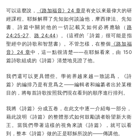
可以這麼說，
《路加福音》24 章
是有史以來最偉大的研
經課程。耶穌解釋了先知如何談論他，摩西律法、先知
書、詩篇中關於他的一切記載又如何必將應驗（
路
24:25-27
、
路 24:44
）。(這裡的「詩篇」很可能是指
聖經中的詩歌和智慧書）。不管怎樣，在整個
《路加福
音》24 章
中，這一點很清楚——在耶穌看來，由 150
篇詩歌組成的《詩篇》清楚地見證了他。
我們還可以更具體些。學術界越來越一致認爲，《詩
篇》的編排乃是有意爲之——編輯者和編纂者出於某種
目的，將每首詩歌按照我們現在看到的順序進行排列。
我將《詩篇》分成五卷，在此文中逐一介紹每一部分，
藉此說明《詩篇》的整體形式如何鼓勵讀者盼望新大衛
王。當我們帶著這樣的視角來讀《詩篇》，就可以看
到，整本《詩篇》做的正是耶穌所說的——傳講他。