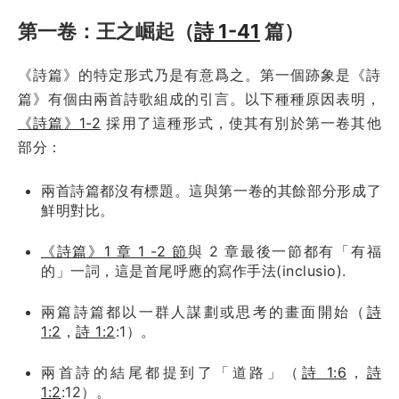
第一卷：王之崛起（
詩 1-41
篇）
《詩篇》的特定形式乃是有意爲之。第一個跡象是《詩
篇》有個由兩首詩歌組成的引言。以下種種原因表明，
《詩篇》1-2
採用了這種形式，使其有別於第一卷其他
部分：
兩首詩篇都沒有標題。這與第一卷的其餘部分形成了
鮮明對比。
《詩篇》1 章 1 -2 節
與 2 章最後一節都有「有福
的」一詞，這是首尾呼應的寫作手法(inclusio).
兩篇詩篇都以一群人謀劃或思考的畫面開始（
詩
1:2
，
詩 1:2
:1）。
兩首詩的結尾都提到了「道路」（
詩 1:6
，
詩
1:2
:12）。