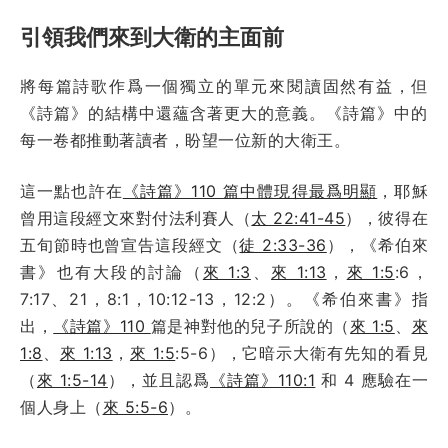
引領我們來到大衛的主面前
將每篇詩歌作爲一個獨立的單元來閱讀固然有益，但
《詩篇》的結構中還蘊含著更大的意義。《詩篇》中的
每一卷都推動著讀者，盼望一位新的大衛王。
這一點也許在
《詩篇》110 篇中體現得最爲明顯
，耶穌
曾用這段經文來對付法利賽人（
太 22:41-45
），彼得在
五旬節時也曾宣告這段經文（
徒 2:33-36
），《希伯來
書》也有大段的討論（
來 1:3
、
來 1:13
，
來 1:5
:6，
7:17、21，8:1，10:12-13，12:2）。《希伯來書》指
出，
《詩篇》110
篇是神對他的兒子所說的（
來 1:5
、
來
1:8
、
來 1:13
，
來 1:5
:5-6），它暗示大衛有先知的看見
（
來 1:5-14
），並且認爲
《詩篇》110:1
和 4 應驗在一
個人身上（
來 5:5-6
）。