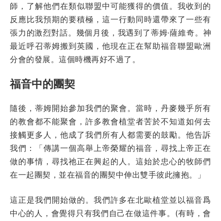
師，了解他們在類似聯盟中可能獲得的價值。我收到的
反應比我預期的要積極，這一行動同時還帶來了一些有
張力的激烈對話。幾個月後，我遇到了蒂姆·薩維奇。神
最近呼召蒂姆搬到英國，他現在正在幫助福音聯盟歐洲
分會的發展。這個時機再好不過了。
福音中的團契
隨後，蒂姆開始參加我們的聚會。當時，丹麥幾乎所有
的教會都不能聚會，許多教會植堂者苦於不知道如何去
接觸更多人，他成了我們所有人都需要的鼓勵。他告訴
我們：「傳講一個高舉上帝榮耀的福音，尋找上帝正在
做的事情，尋找祂正在興起的人。這始於忠心的牧師們
在一起團契，並在福音的團契中伸出雙手彼此擁抱。」
這正是我們開始做的。我們許多在北歐植堂並以福音爲
中心的人，會覺得只有我們自己在做這件事。(有時，會