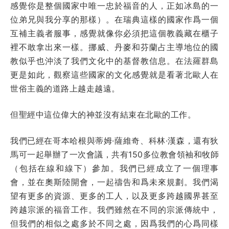
感覺你是整個國家中唯一忠於福音的人，正如冰島的一
位弟兄與我分享的那樣）。在瑞典這樣的國家作爲一個
互補主義者服事，感覺就像你必須把這個教義藏在櫃子
裡不敢拿出來一樣。挪威、丹麥和芬蘭占主導地位的國
教似乎也沖淡了我們文化中的基督教信息。在法羅群島
更是如此，觀察這些國家的文化感覺就是看著北歐人在
世俗主義的道路上越走越遠。
但聖經中這位偉大的神並沒有結束在北歐的工作。
我們已經在哥本哈根與蒂姆·薩維奇、科林·漢森，還有狄
馬可一起舉辦了一次會議，共有150多位教會領袖和牧師
（包括在線和線下）參加。我們已經成立了一個理事
會，並在奧斯陸開會，一起禱告和爲未來規劃。我們渴
望有更多的資源、更多的工人，以及更多跨越國界甚至
跨越宗派的福音工作。我們雖然在不同的宗派傳統中，
但我們的相似之處多於不同之處，因爲我們的心爲同樣