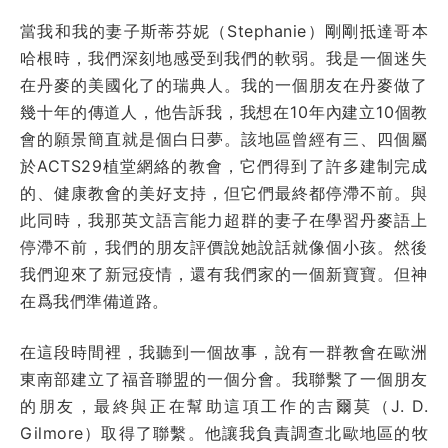
當我和我的妻子斯蒂芬妮（Stephanie）剛剛抵達哥本
哈根時，我們深刻地感受到我們的軟弱。我是一個迷失
在丹麥的美國化了的瑞典人。我的一個朋友在丹麥做了
幾十年的傳道人，他告訴我，我想在10年內建立10個教
會的願景簡直就是個白日夢。該地區曾經有三、四個屬
於ACTS29植堂網絡的教會，它們得到了許多建制完成
的、健康教會的美好支持，但它們最終都停滯不前。與
此同時，我那英文語言能力超群的妻子在學習丹麥語上
停滯不前，我們的朋友評價說她說話就像個小孩。然後
我們迎來了新冠疫情，還有我們家的一個新寶寶。但神
在爲我們準備道路。
在這段時間裡，我聽到一個故事，說有一群教會在歐洲
東南部建立了福音聯盟的一個分會。我聯繫了一個朋友
的朋友，最終與正在幫助這項工作的吉爾莫（J. D.
Gilmore）取得了聯繫。他讓我負責調查北歐地區的牧