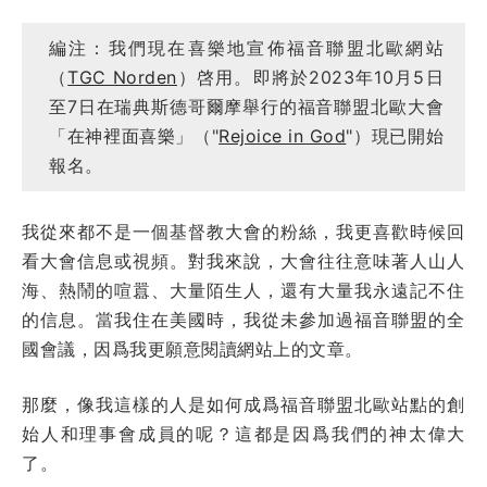
編注：我們現在喜樂地宣佈福音聯盟北歐網站
（
TGC Norden
）啓用。即將於2023年10月5日
至7日在瑞典斯德哥爾摩舉行的福音聯盟北歐大會
「在神裡面喜樂」（"
Rejoice in God
"）現已開始
報名。
我從來都不是一個基督教大會的粉絲，我更喜歡時候回
看大會信息或視頻。對我來說，大會往往意味著人山人
海、熱鬧的喧囂、大量陌生人，還有大量我永遠記不住
的信息。當我住在美國時，我從未參加過福音聯盟的全
國會議，因爲我更願意閱讀網站上的文章。
那麼，像我這樣的人是如何成爲福音聯盟北歐站點的創
始人和理事會成員的呢？這都是因爲我們的神太偉大
了。