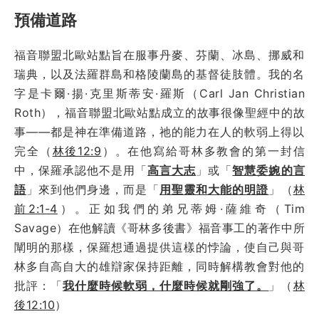
預備道路
福音聯盟北歐站點旨在服事丹麥、芬蘭、冰島、挪威和
瑞典，以及法羅群島和格陵蘭島的基督徒肢體。我的名
字是卡爾·揚·克里斯蒂安·羅斯（Carl Jan Christian
Roth），福音聯盟北歐站點成立的故事很像聖經中的故
事——都是神在準備道路，祂的能力在人的軟弱上得以
完全（
林後12:9
）。在他寫給哥林多教會的第一封信
中，保羅承認他不是用「
高言大志
」或「
智慧委婉的言
語
」來到他們身邊，而是「
用聖靈和大能的明證
」（
林
前2:1-4
）。正如我們的弟兄蒂姆·薩維奇（Tim
Savage）在他解讀《哥林多後書》福音事工的著作中所
闡明的那樣，保羅想通過提供這樣的悖論，使自己與哥
林多自高自大的雄辯家保持距離，同時解構教會對他的
批評：「
我什麼時候軟弱，什麼時候就剛強了。
」（
林
後12:10
）