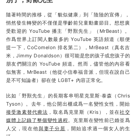
隨著時間的推移，從「貌似健康」到「陰險的宣傳」，
悄然發生轉變的不僅僅是學齡前兒童動畫節目。想想廣
受歡迎的 YouTube 播主「野獸先生」（MrBeast）。
作爲世界上訂閱人數最多的 YouTube 英語頻道（順便
提一下，CoComelon 排名第二），MrBeast（真名吉
米，Jimmy Donaldson）很可能是您的孩子或您孩子的
朋友們關注的 YouTube 頻道。然而，儘管他的內容看
似無害，MrBeast（他從小信奉福音派，但現在說自己
是不可知論者）卻在使 LGBT+ 內容正常化。
比如「野獸先生」的長期客串明星克里斯·泰森（Chris
Tyson）。去年，他公開出櫃成爲一名變性女性，開始
接受激素替代療法
，取名爲克里斯（Kris），並在
社交
媒體上記錄了整個變性過程
。克里斯在變性前已婚並爲
人父，現在他
與妻子分居
，開始追求過一個女人的生