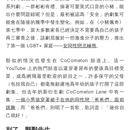
系列劇，一群彬彬有禮、操著可愛英式口音的小豬，能
出什麼問題錯呢？但是，最初被認爲「安全」的劇集可
能會在隨後的幾季中發生變化。例如，在《小豬佩奇》
第七季中，當大多數家長已經決定不需要爲自己的孩子
再三審查之後，該劇屈服於一些激進分子的壓力，推出
了第一個 LGBT+ 家庭——
女同性戀北極熊
。
類似的情況也發生在
CoComelon
頻道上。這一
YouTube 上的熱門頻道以還穿著尿布的嬰孩爲目標受
眾，成爲網飛最受歡迎的節目之一，許多保守的父母
（包括我自己）都毫無顧慮地爲年幼的孩子打開了這部
劇集。但去年的新衍生劇
CoComelon Lane
中有一
集，
一個小男孩穿著裙子在他的同性戀「爸爸們」面前
跳舞
，而「爸爸們」則唱了一首歌，歌詞是：「做你自
己就好！」
別了，野獸先生