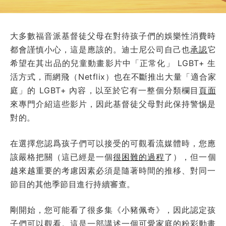
大多數福音派基督徒父母在對待孩子們的娛樂性消費時
都會謹慎小心，這是應該的。迪士尼公司自己也
承認
它
希望在其出品的兒童動畫影片中「正常化」 LGBT+ 生
活方式，而網飛（Netflix）也在不斷推出大量「適合家
庭」的 LGBT+ 內容，以至於它有一整個分類欄目
頁面
來專門介紹這些影片，因此基督徒父母對此保持警惕是
對的。
在選擇您認爲孩子們可以接受的可觀看流媒體時，您應
該嚴格把關（這已經是一個
很困難的過程
了），但一個
越來越重要的考慮因素必須是隨著時間的推移、對同一
節目的其他季節目進行持續審查。
剛開始，您可能看了很多集《小豬佩奇》，因此認定孩
子們可以觀看。這是一部講述一個可愛家庭的粉彩動畫