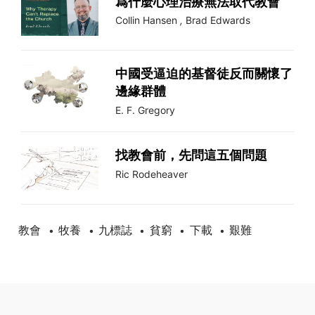
爲什麼心理治療無法取代教會
Collin Hansen
,
Brad Edwards
中國受逼迫的基督徒反而關懷了
邊緣群體
E. F. Gregory
找教會前，先問這五個問題
Ric Rodeheaver
教會
牧養
九標誌
貧窮
下載
艱難
•
•
•
•
•