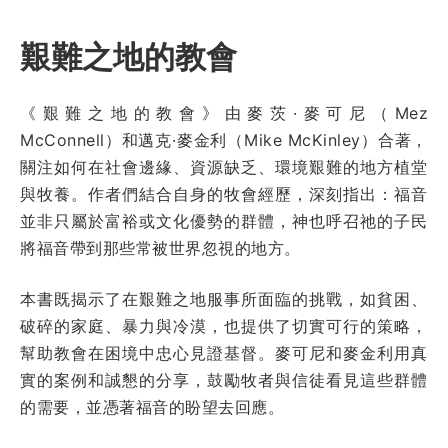
艱難之地的教會
《艱難之地的教會》由麥茨·麥可尼（Mez
McConnell）和邁克·麥金利（Mike McKinley）合著，
關注如何在社會邊緣、資源缺乏、環境艱難的地方植堂
與牧養。作者們結合自身的牧會經歷，深刻指出：福音
並非只屬於富裕或文化優勢的群體，神也呼召祂的子民
將福音帶到那些常被世界忽視的地方。
本書既揭示了在艱難之地服事所面臨的挑戰，如貧困、
破碎的家庭、暴力與冷漠，也提供了切實可行的策略，
幫助教會在困境中忠心見證基督。麥可尼和麥金利用真
實的案例和誠懇的分享，鼓勵牧者與信徒看見這些群體
的需要，並憑著福音的盼望去回應。