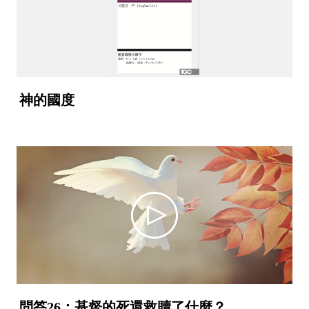
神的國度
問答26：基督的死還救贖了什麼？
video