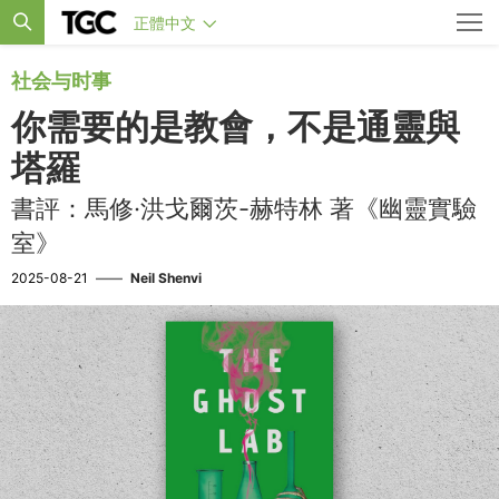
正體中文
社会与时事
你需要的是教會，不是通靈與
塔羅
書評：馬修·洪戈爾茨-赫特林 著《幽靈實驗
室》
2025-08-21
——
Neil Shenvi