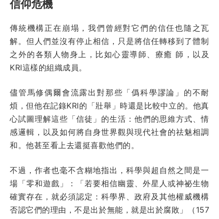
信仰危機
傳統機構正在崩塌，我們曾經對它們的信任也隨之瓦
解。但人們並沒有停止相信，只是將信任轉移到了體制
之外的各類人物身上，比如心靈導師、療癒 師，以及
KRI這樣的組織成員。
儘管馬修偶爾會流露出對那些「僞科學謬論」的不耐
煩，但他在記錄KRI的「壯舉」時還是比較中立的。他真
心試圖理解這些「信徒」的生活：他們的思維方式、情
感邏輯，以及如何將自身世界觀與現代社會的祛魅相調
和。他甚至看上去還挺喜歡他們的。
不過，作者也毫不含糊地指出，科學與超自然之間是一
場「零和遊戲」：「若要相信幽靈、外星人或神祕生物
確實存在，就必須認定：科學界、政府及其他權威機構
否認它們的理由，不是出於無能，就是出於腐敗」（157