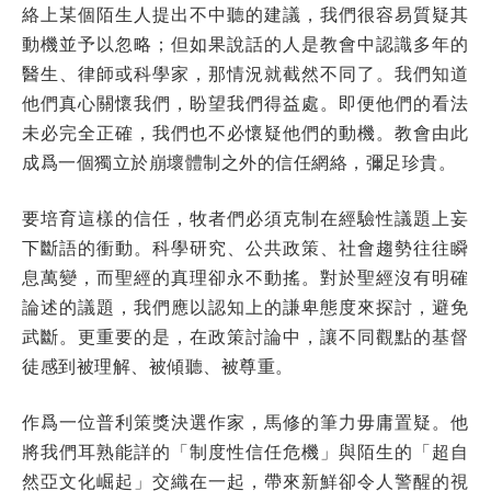
絡上某個陌生人提出不中聽的建議，我們很容易質疑其
動機並予以忽略；但如果說話的人是教會中認識多年的
醫生、律師或科學家，那情況就截然不同了。我們知道
他們真心關懷我們，盼望我們得益處。即便他們的看法
未必完全正確，我們也不必懷疑他們的動機。教會由此
成爲一個獨立於崩壞體制之外的信任網絡，彌足珍貴。
要培育這樣的信任，牧者們必須克制在經驗性議題上妄
下斷語的衝動。科學研究、公共政策、社會趨勢往往瞬
息萬變，而聖經的真理卻永不動搖。對於聖經沒有明確
論述的議題，我們應以認知上的謙卑態度來探討，避免
武斷。更重要的是，在政策討論中，讓不同觀點的基督
徒感到被理解、被傾聽、被尊重。
作爲一位普利策獎決選作家，馬修的筆力毋庸置疑。他
將我們耳熟能詳的「制度性信任危機」與陌生的「超自
然亞文化崛起」交織在一起，帶來新鮮卻令人警醒的視