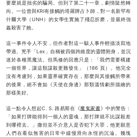
要麼就是拙劣的騙局。但到了第二十一章，劇情陡然轉
向。一位曾與KRI有接觸的塔羅牌占卜師，對一名新罕布
什爾大學（UNH）的女學生實施了殘忍折磨，並最終強
姦殺害了她。
這一事件令人不安，但作者對這一駭人事件輕描淡寫地
帶過。兇手「Lex」自稱被四個跨維度的靈體附身，並沉
迷於各種黑魔法。但馬修的回應只是：「我們需要構建
一個世界，讓這類謀殺更難發生」（186 頁）。他完全
沒有考慮到，如果靈界確實存在，那麼與其接觸所帶來
的後果，絕不會如《天使在身邊》那類溫情劇所描繪的
那樣美好。
這一點令人想起C. S. 路易斯在《
魔鬼家書
》中的警告：
「如果打牌能得到一個人的靈魂，那打牌就不比謀殺差
到哪裡去。」撒但並不介意人是否犯下大罪，他更願意
人們在看似無害的日常中緩慢滑向永恆的沉淪。幾塊