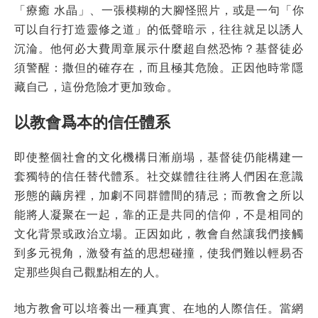
「療癒 水晶」、一張模糊的大腳怪照片，或是一句「你
可以自行打造靈修之道」的低聲暗示，往往就足以誘人
沉淪。他何必大費周章展示什麼超自然恐怖？基督徒必
須警醒：撒但的確存在，而且極其危險。正因他時常隱
藏自己，這份危險才更加致命。
以教會爲本的信任體系
即使整個社會的文化機構日漸崩塌，基督徒仍能構建一
套獨特的信任替代體系。社交媒體往往將人們困在意識
形態的繭房裡，加劇不同群體間的猜忌；而教會之所以
能將人凝聚在一起，靠的正是共同的信仰，不是相同的
文化背景或政治立場。正因如此，教會自然讓我們接觸
到多元視角，激發有益的思想碰撞，使我們難以輕易否
定那些與自己觀點相左的人。
地方教會可以培養出一種真實、在地的人際信任。當網