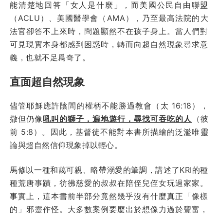
能清楚地回答「女人是什麼」，而美國公民自由聯盟
（ACLU）、美國醫學會（AMA），乃至最高法院的大
法官卻答不上來時，問題顯然不在孩子身上。當人們對
可見現實本身都感到困惑時，轉而向超自然現象尋求意
義，也就不足爲奇了。
直面超自然現象
儘管耶穌應許陰間的權柄不能勝過教會（太 16:18），
撒但仍像
吼叫的獅子，遍地遊行，尋找可吞吃的人
（彼
前 5:8）。因此，基督徒不能對本書所描繪的泛濫唯靈
論與超自然信仰現象掉以輕心。
馬修以一種和藹可親、略帶溺愛的筆調，講述了KRI的種
種荒唐事蹟，彷彿慈愛的叔叔在陪侄兒侄女玩過家家。
事實上，這本書前半部分竟然幾乎沒有什麼真正「像樣
的」邪靈作怪。大多數案例要麼出於想像力過於豐富，