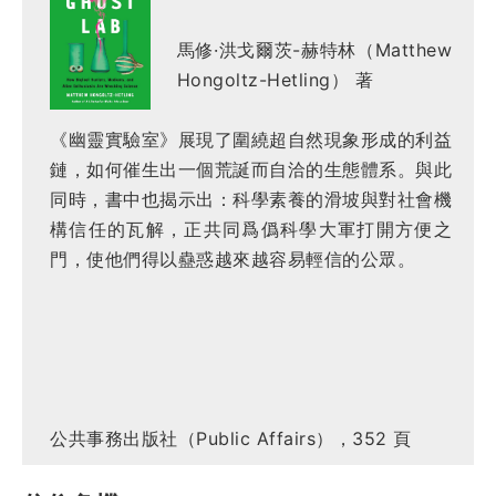
馬修·洪戈爾茨-赫特林（Matthew
Hongoltz-Hetling） 著
《幽靈實驗室》展現了圍繞超自然現象形成的利益
鏈，如何催生出一個荒誕而自洽的生態體系。與此
同時，書中也揭示出：科學素養的滑坡與對社會機
構信任的瓦解，正共同爲僞科學大軍打開方便之
門，使他們得以蠱惑越來越容易輕信的公眾。
公共事務出版社（Public Affairs），352 頁