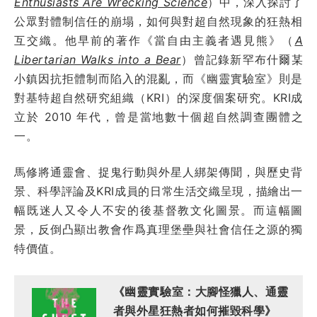
Enthusiasts Are Wrecking Science
）中，深入探討了
公眾對體制信任的崩塌，如何與對超自然現象的狂熱相
互交織。他早前的著作《當自由主義者遇見熊》（
A
Libertarian Walks into a Bear
）曾記錄新罕布什爾某
小鎮因抗拒體制而陷入的混亂，而《幽靈實驗室》則是
對基特超自然研究組織（KRI）的深度個案研究。KRI成
立於 2010 年代，曾是當地數十個超自然調查團體之
一。
馬修將通靈會、捉鬼行動與外星人綁架傳聞，與歷史背
景、科學評論及KRI成員的日常生活交織呈現，描繪出一
幅既迷人又令人不安的後基督教文化圖景。而這幅圖
景，反倒凸顯出教會作爲真理堡壘與社會信任之源的獨
特價值。
《幽靈實驗室：大腳怪獵人、通靈
者與外星狂熱者如何摧毀科學》