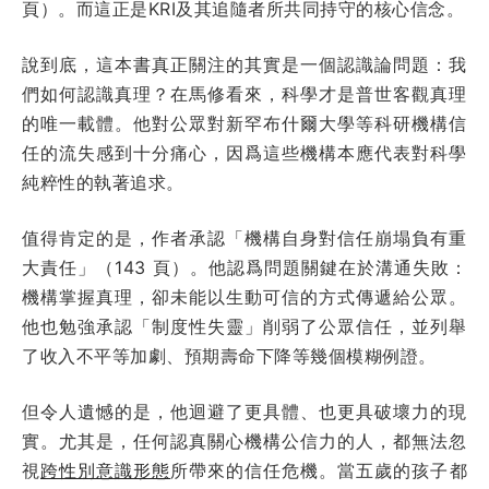
頁）。而這正是KRI及其追隨者所共同持守的核心信念。
說到底，這本書真正關注的其實是一個認識論問題：我
們如何認識真理？在馬修看來，科學才是普世客觀真理
的唯一載體。他對公眾對新罕布什爾大學等科研機構信
任的流失感到十分痛心，因爲這些機構本應代表對科學
純粹性的執著追求。
值得肯定的是，作者承認「機構自身對信任崩塌負有重
大責任」（143 頁）。他認爲問題關鍵在於溝通失敗：
機構掌握真理，卻未能以生動可信的方式傳遞給公眾。
他也勉強承認「制度性失靈」削弱了公眾信任，並列舉
了收入不平等加劇、預期壽命下降等幾個模糊例證。
但令人遺憾的是，他迴避了更具體、也更具破壞力的現
實。尤其是，任何認真關心機構公信力的人，都無法忽
視
跨性別意識形態
所帶來的信任危機。當五歲的孩子都