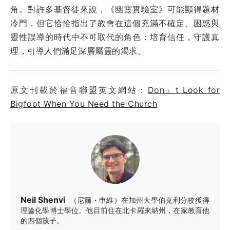
角。對許多基督徒來說，《幽靈實驗室》可能顯得題材
冷門，但它恰恰指出了教會在這個充滿不確定、困惑與
靈性誤導的時代中不可取代的角色：培育信任，守護真
理，引導人們滿足深層屬靈的渴求。
原文刊載於福音聯盟英文網站：
Don』t Look for
Bigfoot When You Need the Church
Neil Shenvi
（尼爾・申維）在加州大學伯克利分校獲得
理論化學博士學位。他目前住在北卡羅來納州，在家教育他
的四個孩子。