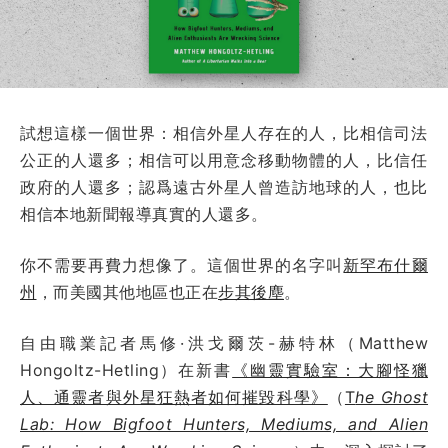
試想這樣一個世界：相信外星人存在的人，比相信司法
公正的人還多；相信可以用意念移動物體的人，比信任
政府的人還多；認爲遠古外星人曾造訪地球的人，也比
相信本地新聞報導真實的人還多。
你不需要再費力想像了。這個世界的名字叫
新罕布什爾
州
，而美國其他地區也正在
步其後塵
。
自由職業記者馬修·洪戈爾茨-赫特林（Matthew
Hongoltz-Hetling）在新書
《幽靈實驗室：大腳怪獵
人、通靈者與外星狂熱者如何摧毀科學》
（
T
he Ghost
Lab: How Bigfoot Hunters, Mediums, and Alien