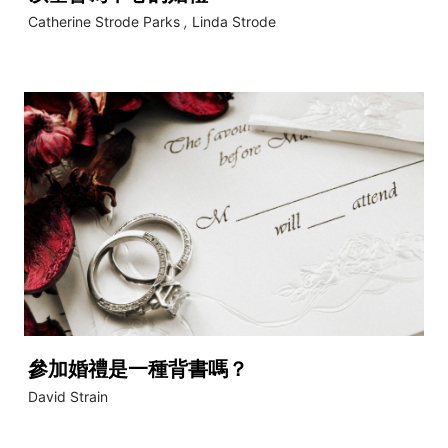
Catherine Strode Parks
,
Linda Strode
參加婚禮是一種背書嗎？
David Strain