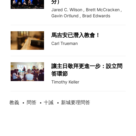
分）
Jared C. Wilson
,
Brett McCracken
,
Gavin Ortlund
,
Brad Edwards
馬吉安已潛入教會！
Carl Trueman
讓主日敬拜更進一步：設立問
答環節
Timothy Keller
教義
問答
十誡
新城要理問答
•
•
•