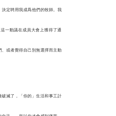
，決定聘用我成爲他們的牧師。我
且這一動議在成員大會上獲得了通
們、或者覺得自己別無選擇而主動
傲破滅了，「你的」生活和事工計
你自己——所以你才會感到痛苦，