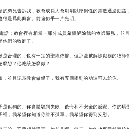
頭的弟兄告訴我，教會成員大會剛剛以壓倒性的票數通過動議
也很是爲此興奮。前途似乎一片光明。
電話：教會裡有相當一部分成員希望解除我的牧師職務，並
是他們的牧師了。
候是合理的，也有一定的聖經依據。但那些被解除職務的牧師
怎麼想？他應該怎麼做？
僱，並且認爲教會做錯了，我有五個學到的功課可以給你。
子是孤獨的。你會體驗到失敗、後悔和不安全的感覺。你的驕
子裡，我希望你知道你並不孤單，我希望你得到安慰。
無二的。不要相信謊言。你並非獨一無二，你的故事當然屬於