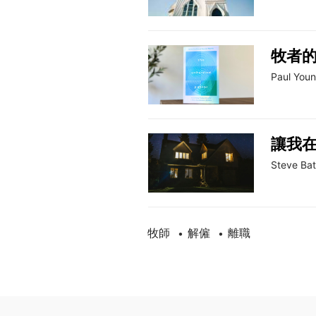
牧者
Paul You
讓我
Steve Ba
牧師
解僱
離職
•
•