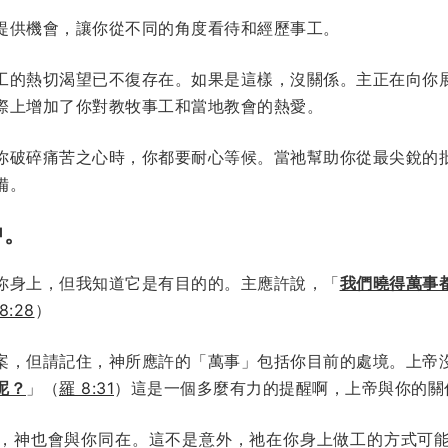
提供機會，讓你從不同的角度看待和經歷事工。
工的熱切渴望已不復存在。如果是這樣，沒關係。主正在向你
際上增加了你對教牧事工和當地教會的熱愛。
你破碎痛苦之心時，你都要耐心等候。當祂幫助你從最尖銳的
備。
中。
你身上，但我知道它是有目的的。主應許說，「
我們曉得萬事
8:28
）
案，但請記住，神所應許的「萬事」包括你目前的處境。上帝
呢？
」（
羅 8:31
）這是一個多麼有力的提醒啊，上帝與你的關
，神也會與你同在。這不是意外，祂在你身上做工的方式可