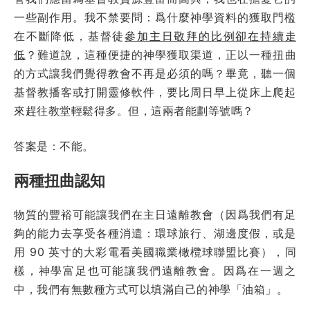
一些副作用。我不禁要問：爲什麼神學資料的獲取門檻
在不斷降低，基督徒
參加主日敬拜的比例卻在持續走
低
？難道說，這種便捷的神學獲取渠道，正以一種扭曲
的方式讓我們覺得教會不再是必須的嗎？畢竟，聽一個
基督教播客或打開靈修軟件，要比周日早上從床上爬起
來趕往教堂輕鬆得多。但，這兩者能劃等號嗎？
答案是：不能。
兩種扭曲認知
物質的豐裕可能讓我們在主日遠離教會（因爲我們有足
夠的能力去享受各種消遣：環球旅行、湖邊度假，或是
用 90 英寸的大彩電看美國職業橄欖球聯盟比賽），同
樣，神學富足也可能讓我們遠離教會。因爲在一週之
中，我們有無數種方式可以填滿自己的神學「油箱」。