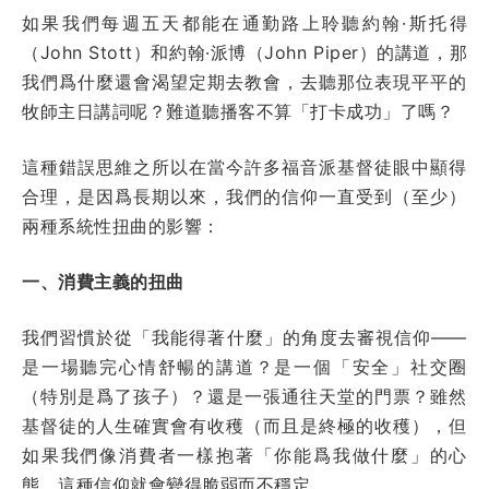
如果我們每週五天都能在通勤路上聆聽約翰·斯托得
（John Stott）和約翰·派博（John Piper）的講道，那
我們爲什麼還會渴望定期去教會，去聽那位表現平平的
牧師主日講詞呢？難道聽播客不算「打卡成功」了嗎？
這種錯誤思維之所以在當今許多福音派基督徒眼中顯得
合理，是因爲長期以來，我們的信仰一直受到（至少）
兩種系統性扭曲的影響：
一、消費主義的扭曲
我們習慣於從「我能得著什麼」的角度去審視信仰——
是一場聽完心情舒暢的講道？是一個「安全」社交圈
（特別是爲了孩子）？還是一張通往天堂的門票？雖然
基督徒的人生確實會有收穫（而且是終極的收穫），但
如果我們像消費者一樣抱著「你能爲我做什麼」的心
態，這種信仰就會變得脆弱而不穩定。