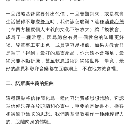
一旦跟隨基督需要付出代價，一旦苦難到來，或是教會
生活變得不那麼
舒服
時，我們該怎麼辦？這種
消費心態
（在西方極度個人主義的文化下被放大）讓「換教會」
成爲了一種常態。因爲總會有另一個教會的咖啡更好
喝、兒童事工更出色、成員更容易相處。如果去教會只
是爲了「得到」最好的屬靈產品，你永遠不會滿足，最
終只能不斷折騰，甚至乾脆退縮到網絡世界。畢竟，最
好的講員和敬拜音樂都在互聯網上，不在地方教會裡。
二、諾斯底主義的扭曲
這種觀點將信仰簡化爲一種內容消費或思想體驗。它認
爲信仰只存在於頭腦和心靈中，重要的是從書本、播客
和講道中獲取的思想。我們將基督教看作一種純粹智力
的、脫離肉身的體驗。