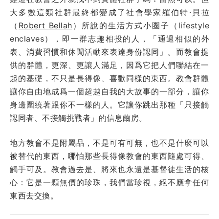
大多數這類社群最終都變成了社會學家羅伯特·貝拉
（
Robert Bellah
）所說的生活方式小圈子（lifestyle
enclaves），即一群志趣相投的人，「通過相似的外
表、消費習慣和休閒活動來表達身份認同」。而教會提
供的群體，更深、更讓人滿足，因爲它把人們聯結在一
起的基礎，不只是長得像、喜歡同樣的東西。教會群體
讓你自由地成爲一個超越自我的大故事的一部分，讓你
身邊圍繞著跟你不一樣的人。它讓你跳出那種「只接觸
認同者、不接觸挑戰者」的信息繭房。
地方教會不是附屬品，不是可有可無，也不是什麼可以
被替代的東西，哪怕那些長得像教會的東西隨處可得、
觸手可及。教會過去是、將來也永遠是基督徒生活的核
心：它是一顆無價的珍珠，我們當珍視，絕不應拿任何
東西去交換。