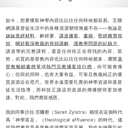
如今，想要獲取神學內容比以往任何時候都容易。互聯
網讓基督徒生活中的各種資源變得無處不在——無論是
姊妹查經材料
、解經書、
講道播客
、
書籍
、
聖經概覽視
頻
、
關於艱深教義的視頻講解
、
護教學問題的紀錄片
、
講道學的完整課程，還是任何你正在尋找的內容。當
然，劣質的基督教內容也比以往任何時候都多，瀏覽
基
督教暢銷書榜單
或
熱門宗教播客排行榜
，你可能會痛
心；但與此同時，也有大量有益、可靠且教義純正的優
質資源近在咫尺。世界永遠需要扎實的神學資源和基督
徒生活指導，而科技正讓這些資源的傳播變得更加便
捷。對此，我們應當感恩。
我的同事沙拉·茨爾察（Sarah Zylstra）稱現在這個時代
爲「神學富足」（theological affluence）的時代。儘
管我們應當爲基督教資源豐富而高興，我也在擔憂它的