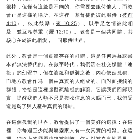
很棒，但僅有這些是不夠的。你需要去服侍他人，而教
會正是這樣的場所。在這裡，基督徒們彼此服侍（
彼前
4:10
）、彼此鼓勵（
來 10:25
）、以手足之情彼此相
愛，並互相尊重（
羅 12:10
）。教會是一個共同體，其
核心在於彼此相愛，一同服侍世界。
此外，教會是一個實體存在的群體，這是任何屏幕或書
本都無法替代的。在數字時代，我們活在社交媒體「連
接」的幻覺中，但在濾鏡和僞裝之後，內心依然孤獨。
而地方教會作爲一個由真實的人組成的、面對面接觸的
群體，恰恰是這種虛擬疏離感的解藥。它讓我們回歸現
實，提醒我們人類不只是接收信息的大腦而已，我們受
造是爲了與人產生真實的聯結。
在這個孤獨的世界，教會提供了一個美好的選擇：在這
裡，你每週至少能與屬靈家人有一次真實的相聚。在這
裡，網絡上的層層濾鏡被剝離，你可以被真實地看見，