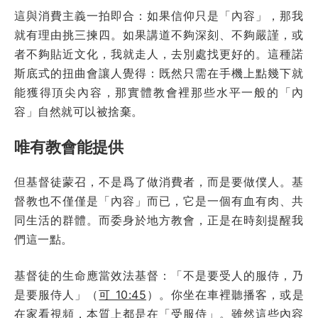
這與消費主義一拍即合：如果信仰只是「內容」，那我
就有理由挑三揀四。如果講道不夠深刻、不夠嚴謹，或
者不夠貼近文化，我就走人，去別處找更好的。這種諾
斯底式的扭曲會讓人覺得：既然只需在手機上點幾下就
能獲得頂尖內容，那實體教會裡那些水平一般的「內
容」自然就可以被捨棄。
唯有教會能提供
但基督徒蒙召，不是爲了做消費者，而是要做僕人。基
督教也不僅僅是「內容」而已，它是一個有血有肉、共
同生活的群體。而委身於地方教會，正是在時刻提醒我
們這一點。
基督徒的生命應當效法基督：「不是要受人的服侍，乃
是要服侍人」（
可 10:45
）。你坐在車裡聽播客，或是
在家看視頻，本質上都是在「受服侍」。雖然這些內容