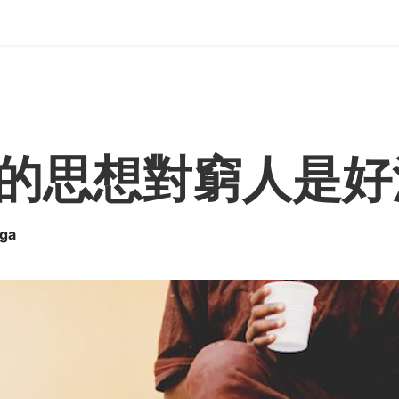
的思想對窮人是好
nga