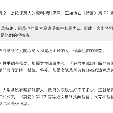
之一是確保窮人的權利得到保障。正如他在《詩篇》第 72 
更爲特別，因爲他們最容易遭受傷害和暴力……因此，大衛特
王是他們的捍衛者。
政府應該特別關心窮人和處境困難的人，保護他們的權益。」
人幾乎總是需要。加爾文在講道中說，「好君主減輕臣民的貧
要開設救濟院、醫院、學校。加爾文認爲所有牧師都應該宣講
。人常常沒有照顧好窮人，政府的表現也好不了多少。這就是
憫和公義。《詩篇》第 72 篇等經文最終指向基督，只有在基
說尤其是好消息。