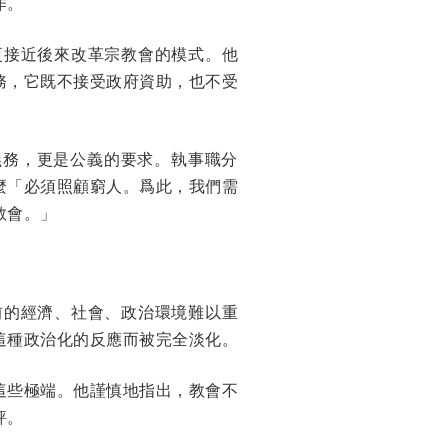
作。
，這更接近後來改革宗教會的模式。他
務，它既不接受政府資助，也不受
義務，更是公義的要求。執事職分
麼「必須照顧窮人。爲此，我們需
教會。」
當前的經濟、社會、政治環境難以重
這種政治化的反應而被完全淡化。
這些極端。他謹慎地指出，教會不
評。