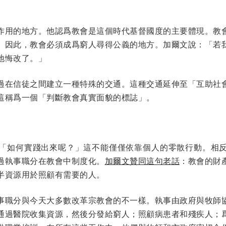
作用的地方。他認爲教會是這個時代基督國度的主要體現。教
。因此，教會必須成爲窮人尋得公義的地方。加爾文說：「若
地悔改了。」
過在信徒之間建立一種特殊的交通。這種交通延伸至「互助社
這稱爲一個「判斷教會真實面貌的標誌」。
「如何實踐出來呢？」這不能僅僅依靠個人的零散行動。相反
過執事職分在教會中制度化。
加爾文贊同這句老話
：教會的財
半資源用於照顧有需要的人。
事職分與今天大多數改革宗教會的不一樣。執事由政府與牧師
通過醫院收集資源，然後分發給窮人；照顧病患者和殘疾人；