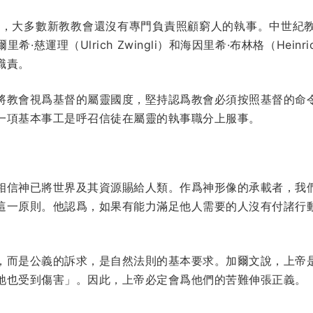
時，大多數新教教會還沒有專門負責照顧窮人的執事。中世紀
運理（Ulrich Zwingli）和海因里希·布林格（Heinric
職責。
將教會視爲基督的屬靈國度，堅持認爲教會必須按照基督的命
一項基本事工是呼召信徒在屬靈的執事職分上服事。
相信神已將世界及其資源賜給人類。作爲神形像的承載者，我
這一原則。他認爲，如果有能力滿足他人需要的人沒有付諸行
，而是公義的訴求，是自然法則的基本要求。加爾文說，上帝
祂也受到傷害」。因此，上帝必定會爲他們的苦難伸張正義。