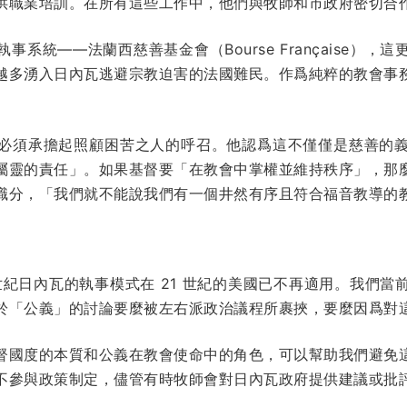
供職業培訓。在所有這些工作中，他們與牧師和市政府密切合
系統——法蘭西慈善基金會（Bourse Française）
越多湧入日內瓦逃避宗教迫害的法國難民。作爲純粹的教會事
必須承擔起照顧困苦之人的呼召。他認爲這不僅僅是慈善的
屬靈的責任」。如果基督要「在教會中掌權並維持秩序」，那
職分，「我們就不能說我們有一個井然有序且符合福音教導的
世紀日內瓦的執事模式在 21 世紀的美國已不再適用。我們
於「公義」的討論要麼被左右派政治議程所裹挾，要麼因爲對
督國度的本質和公義在教會使命中的角色，可以幫助我們避免
不參與政策制定，儘管有時牧師會對日內瓦政府提供建議或批