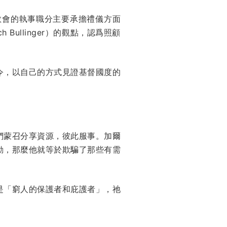
教會的執事職分主要承擔禮儀方面
h Bullinger）的觀點，認爲照顧
令，以自己的方式見證基督國度的
們蒙召分享資源，彼此服事。加爾
動，那麼他就等於欺騙了那些有需
是「窮人的保護者和庇護者」，祂