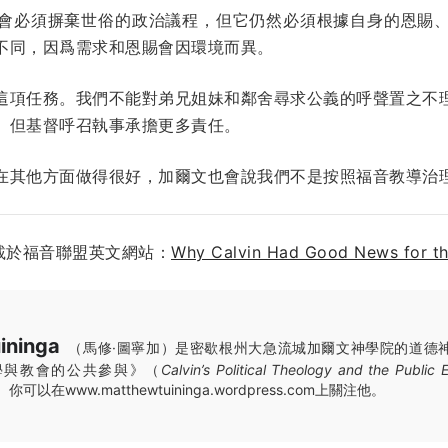
會必須摒棄世俗的政治議程，但它仍然必須根據自身的恩賜
不同，因爲需求和恩賜會因環境而異。
這項任務。我們不能對弟兄姐妹和鄰舍尋求公義的呼聲置之不
。但基督呼召執事承擔更多責任。
在其他方面做得很好，加爾文也會說我們不是按照福音教導治
載於福音聯盟英文網站：
Why Calvin Had Good News for th
ininga
（馬修·圖寧加）是密歇根州大急流城加爾文神學院的道德
學與教會的公共參與》（
Calvin’s Political Theology and the Public
以在www.matthewtuininga.wordpress.com上關注他。