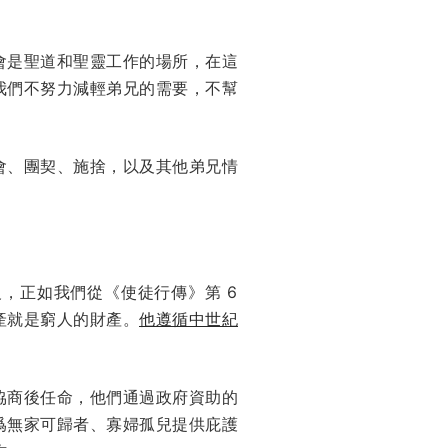
會是聖道和聖靈工作的場所，在這
我們不努力減輕弟兄的需要，不幫
會、團契、施捨，以及其他弟兄情
，正如我們從《使徒行傳》第 6
產就是窮人的財產。
他遵循中世紀
協商後任命，他們通過政府資助的
爲無家可歸者、寡婦孤兒提供庇護