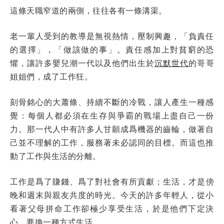
這條天職窄道的兩側，往往各有一條溝渠。
老一輩人受到的教導是無視熱情，壓制興趣，「負責任
的選擇」，「做該做的事」。責任感加上對貧窮的恐
懼，讓許多嬰兒潮一代以及他們出生於
沉默世代
的哥哥
姐姐們，成了工作狂。
刻骨銘心的大蕭條、持續不斷的冷戰，讓人產生一種感
覺：每個人都必須在生存與爭霸的戰場上盡自己一份
力。那一代人中有許多人甘願成爲機器的齒輪，做著自
己並不理解的工作，服務著未必認同的目標。而這也推
動了工作與生活的分離。
工作是爲了賺錢、爲了對社會有所貢獻；生活，才是傍
晚和週末與親友共度的時光。今天的許多年輕人，從小
看著父母拼命工作卻極少享受生活，於是他們下定決
心，要換一種方式生活。