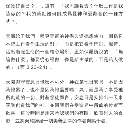
保護好自己？」，還有：「我向誰負責？什麼工作是我
該做的？我的勞動如何能成爲愛神和愛鄰舍的一種方
式？」
天職給了我們一種更豐富的神學與道德想像力，因爲它
不把工作看作生活的對手，而是把它看作門訓、服侍、
活出順服生命的一個核心場所。正如保羅所說的：「無
論做什麼，都要從心裡做，像是給主做的，不是給人做
的」（西 3:23–24）。
天職與守安息日也密不可分。神在第七日安息，不是因
爲祂累了，也不是因爲祂需要喘口氣，而是爲了享受祂
所創造的一切。對基督徒而言，安息日是安排出一天來
享受創造我們的神、並因我們在受造界中所處的位置而
歡喜。這段時間是用來承認我們的有限、欣賞別人的貢
獻，並將榮耀歸給一切美善之事的作者與賜予者。