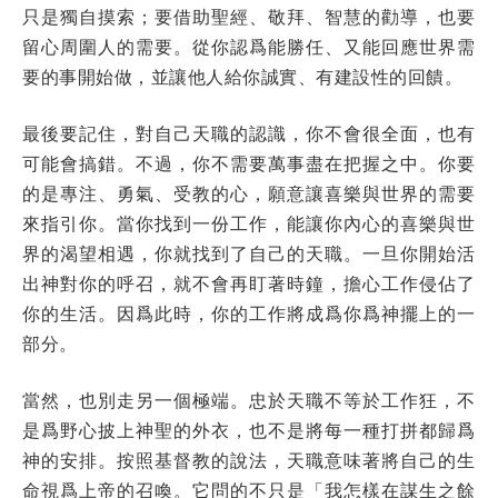
只是獨自摸索；要借助聖經、敬拜、智慧的勸導，也要
留心周圍人的需要。從你認爲能勝任、又能回應世界需
要的事開始做，並讓他人給你誠實、有建設性的回饋。
最後要記住，對自己天職的認識，你不會很全面，也有
可能會搞錯。不過，你不需要萬事盡在把握之中。你要
的是專注、勇氣、受教的心，願意讓喜樂與世界的需要
來指引你。當你找到一份工作，能讓你內心的喜樂與世
界的渴望相遇，你就找到了自己的天職。一旦你開始活
出神對你的呼召，就不會再盯著時鐘，擔心工作侵佔了
你的生活。因爲此時，你的工作將成爲你爲神擺上的一
部分。
當然，也別走另一個極端。忠於天職不等於工作狂，不
是爲野心披上神聖的外衣，也不是將每一種打拼都歸爲
神的安排。按照基督教的說法，天職意味著將自己的生
命視爲上帝的召喚。它問的不只是「我怎樣在謀生之餘