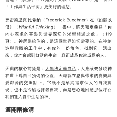
「工作與生活平衡」更美好的理想。
弗雷德里克·比希納（Frederick Buechner）在《如願以
償》（
Wishful Thinking
）一書中，將天職定義爲「你
內心深處的喜樂與世界深切的渴望相遇之處」（119
頁）。神所賜給你的，是這個世界迫切需要的。在神創
造與救贖的工作中，有你的一份角色。找到它、活出
來，你才會感到鮮活的生命，真正成爲你當成爲的人。
天職的核心前提是：
人無法定義自己
，人應該去發現神
在世上爲自己預備的位置。天職就在恩典帶來的喜樂與
愛鄰舍的交匯點上。它既不是單純追求個人的自我實
現，也不是冷酷地抹殺自我，而是忠心地回應那位呼召
我們進入愛中生活的神。
避開兩條溝