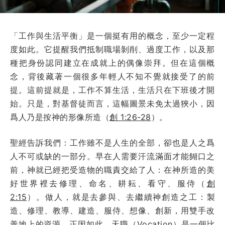
「工作與生活平衡」是一個挺有用的概念，至少一定程
度如此。它提醒我們抵制職場剝削、過度工作，以及那
種把身份認同建立在成就上的偶像崇拜。但在這個概
念，背後藏著一個很多年輕人不知不覺就接受了的前
提。這前提就是，工作不算生活，生活只在下班後才開
始。只是，對基督徒而言，這幅圖景未免太過狹小，因
爲人乃是按神的形像所造（
創 1:26-28
）。
聖經告訴我們：工作雖不是人生的全部，卻也是人之爲
人不可或缺的一部分。早在人需要汗流滿面才能餬口之
前，神就已經把受造物的職責交給了人：在神所造的美
好世界裡去修理、命名、耕耘、看守、服侍（
創
2:15
）。做人，就是去參與、去繼續神創造之工：製
造、修理、教導、建造、服侍、想像、創新，用雙手改
善地上的資源。正因如此，天職（Vocation）是一個比