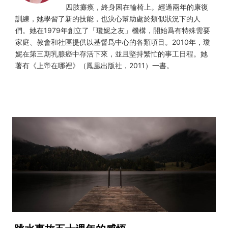
四肢癱瘓，終身困在輪椅上。經過兩年的康復
訓練，她學習了新的技能，也決心幫助處於類似狀況下的人
們。她在1979年創立了「瓊妮之友」機構，開始爲有特殊需要
家庭、教會和社區提供以基督爲中心的各類項目。2010年，瓊
妮在第三期乳腺癌中存活下來，並且堅持繁忙的事工日程。她
著有《上帝在哪裡》（鳳凰出版社，2011）一書。