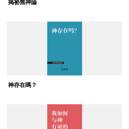
揭祕無神論
神存在嗎？