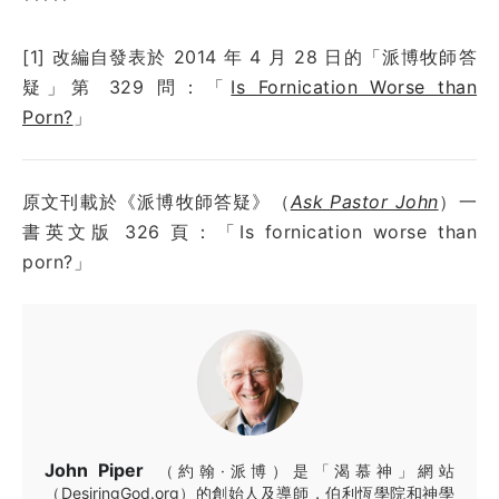
[1] 改編自發表於
2014 年 4 月 28 日
的「派博牧師答
疑」第 3
29
問：
「
Is Fornication Worse than
Porn?
」
原文刊載於《派博牧師答疑》（
Ask Pastor John
）一
書英文版 326 頁：「Is fornication worse than
porn?」
John Piper
（約翰·派博）是「渴慕神」網站
（DesiringGod.org）的創始人及導師，伯利恆學院和神學