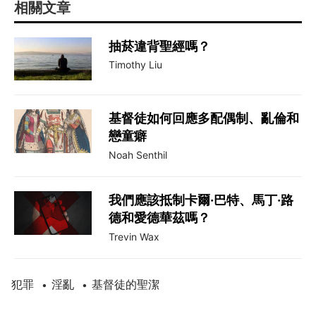
相關文章
抽菸違背聖經嗎？
Timothy Liu
基督徒如何回應多配偶制、亂倫和
戀童癖
Noah Senthil
我們應該抵制卡爾·巴特、馬丁·路
德和愛德華茲嗎？
Trevin Wax
犯罪
淫亂
基督徒的聖潔
•
•