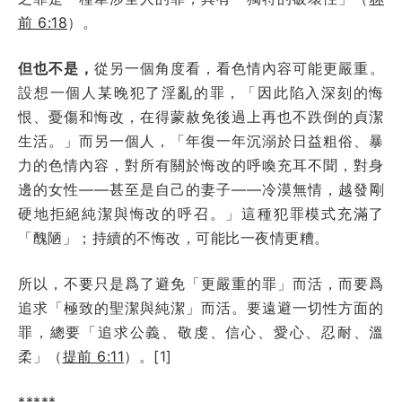
前 6:18
）。
但也不是，
從另一個角度看，看色情內容可能更嚴重。
設想一個人某晚犯了淫亂的罪，「因此陷入深刻的悔
恨、憂傷和悔改，在得蒙赦免後過上再也不跌倒的貞潔
生活。」而另一個人，「年復一年沉溺於日益粗俗、暴
力的色情內容，對所有關於悔改的呼喚充耳不聞，對身
邊的女性——甚至是自己的妻子——冷漠無情，越發剛
硬地拒絕純潔與悔改的呼召。」這種犯罪模式充滿了
「醜陋」；持續的不悔改，可能比一夜情更糟。
所以，不要只是爲了避免「更嚴重的罪」而活，而要爲
追求「極致的聖潔與純潔」而活。要遠避一切性方面的
罪，總要「追求公義、敬虔、信心、愛心、忍耐、溫
柔」（
提前 6:11
）。[1]
*****