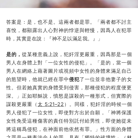
答案是：是，也不是。這兩者都是罪。「兩者都不討主
喜悅，都顯露出人心對神的悖逆與輕慢，因爲人在犯罪
時，其實是在說：『神不足以滿足我。』」
是的，
從某種意義上說，犯奸淫更嚴重，因爲那是一個
男人在身體上對「一位女性的侵犯」。「是的，當一個
男人在網絡上藉著圖片或視頻中女性的身體來滿足自己
的慾望時，他就已經在罪中
侵犯
了一位並非他妻子的女
性。但若她真實的身體受到侵害，那種侵犯的程度便更
深。」正如耶穌說，憤怒是謀殺的一種形式，但實際的
謀殺更嚴重（
太 5:21–22
）。同樣，犯奸淫的時候一個
男人侵犯了一位女性，即使對方出於自願，「神將保護
女性免受這種傷害的責任特別託付給男性，即使她從未
將這稱爲侵犯，在神面前他依然有罪。」性方面的身體
之罪是一種牽涉全人的罪，具有「獨特的破壞性」（
林