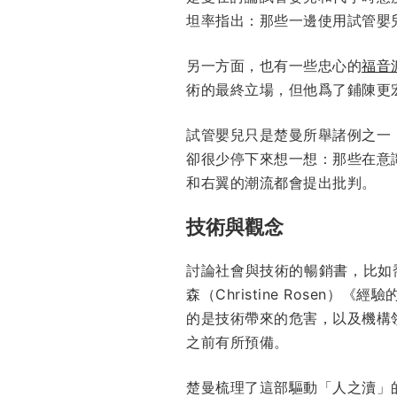
坦率指出：那些一邊使用試管嬰
另一方面，也有一些忠心的
福音
術的最終立場，但他爲了鋪陳更
試管嬰兒只是楚曼所舉諸例之一
卻很少停下來想一想：那些在意
和右翼的潮流都會提出批判。
技術與觀念
討論社會與技術的暢銷書，比如喬納森
森（Christine Rosen）《經
的是技術帶來的危害，以及機構
之前有所預備。
楚曼梳理了這部驅動「人之瀆」