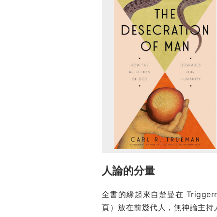
人論的分量
全書的緣起來自楚曼在 Trigg
頁）放在前幾代人，無神論主持