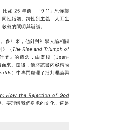
 25 年前，「9·11」恐怖襲
、同性婚姻、跨性別主義、人工生
」教義的闡明與辯護。
學研究教授。多年來，他針對神學人論相關
利
》（
The Rise and Triumph of
麼』的觀念，由盧梭（Jean-
）逐步發展而來。隨後，他將
該書內容
精簡
orlds
）中專門處理了批判理論與
n: How the Rejection of God
要。要理解我們身處的文化，這是