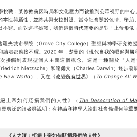
挑戰：某條教義因時局和文化壓力而被推到公眾視野的中心。比如
的本性與屬性，並將其與安拉對照。當今社會關於色情、墮胎
出不窮。
面對這些挑戰，
我們這個時代需要的是對「上帝形像
）是格羅夫城市學院（Grove City College）聖經與神
讀者都應接不暇。2020 年，楚曼的《
現代自我的崛起與勝
次接觸到表現型個人主義這個概念。這是一種關於『人是什
Friedrich Nietzsche）和達爾文（Charles Darwin
e New World
），又在《
改變所有世界
》（
To Change All W
拒絕上帝如何貶損我們的人性》（
The Desecration of Ma
向更廣泛的讀者群說明：有神論和神學人論對社會倫理何等重
《人之瀆：拒絕上帝如何貶損我們的人性》