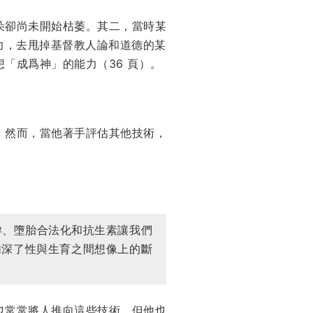
朵卻尚未開始枯萎。其二，當時某
際能力，去甩掉基督教人論和道德的某
「成爲神」的能力（36 頁）。
。然而，當他著手評估其他技術，
孕、墮胎合法化和抗生素讓我們
加深了性與生育之間想像上的斷
也常常將人推向這些技術。但他也