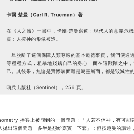
卡爾·楚曼（Carl R. Trueman）著
在《人之瀆》一書中，卡爾·楚曼寫道：現代人的意義危
實：人按神的形像被造。
一旦脫離了這個保障人類尊嚴的基本道德事實，我們便通
等種種方式，粗暴地踐踏自己的身心；而在這踐踏之中，
己。其後果，無論是實際層面還是屬靈層面，都是毀滅性
哨兵出版社（Sentinel），256 頁。
ernometry 播客上被問到的一個問題：「人若不信神，有
人拋出這個問題，多半是想給嘉賓「下套」；但按楚曼的講述