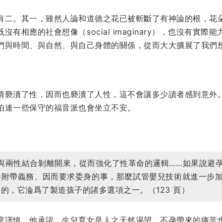
有二。其一，雖然人論和道德之花已被斬斷了有神論的根，花
有相應的社會想像（social imaginary），也沒有實
們與時間、與自然、與自己身體的關係，從而大大擴展了我們想
情褻瀆了性，因而也褻瀆了人性，這不會讓多少讀者感到意外
怕連一些保守的福音派也會坐立不安。
孕與兩性結合剝離開來，從而強化了性革命的邏輯……如果說避
件附帶義務、因而要求委身的事，那麼試管嬰兒技術就進一步
的，它淪爲了製造孩子的諸多選項之一。（123 頁）
度謹慎。他承認，生兒育女是人之天然渴望，不孕帶來的痛苦