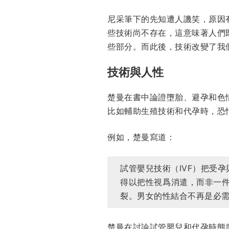
尼采筆下的先知遭人譏笑，原因
些技術尚不存在，這意味著人們既沒
些部分。而此後，技術改變了我
技術與人性
楚曼在書中論證墮胎、避孕和色
比如輔助生殖技術和代孕時，恐
例如，楚曼寫道：
試管嬰兒技術（IVF）把受
得以把性視爲消遣，而非一
裂。男女的性結合不再是必需
楚曼在討論試管嬰兒和代孕時態