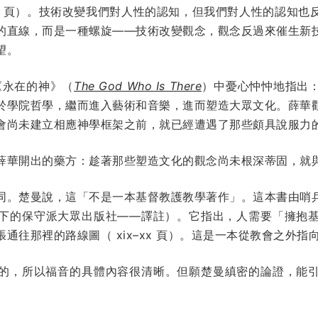
2 頁）。技術改變我們對人性的認知，但我們對人性的認知也
的直線，而是一種螺旋——技術改變觀念，觀念反過來催生新
望。
）在《永在的神》（
The God Who Is There
）中憂心忡忡地指出
於學院哲學，繼而進入藝術和音樂，進而塑造大眾文化。薛華
會尚未建立相應神學框架之前，就已經遭遇了那些頗具說服力
薛華開出的藥方：趁著那些塑造文化的觀念尚未根深蒂固，就
同。楚曼說，這「不是一本基督教護教學著作」。這本書由哨
下的保守派大眾出版社——譯註）。它指出，人需要「擁抱
通往那裡的路線圖（ xix–xx 頁）。這是一本從教會之外指
的，所以福音的具體內容很清晰。但願楚曼縝密的論證，能