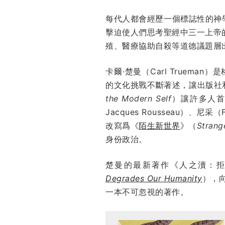
每代人都會經歷一個標誌性的神學
擊迫使人們思考聖經中三一上帝
殖、醫療協助自殺等道德議題層
卡爾·楚曼（Carl Trueman
的文化挑戰不斷著述，讓出版社和
the Modern Self
）讓許多人首
Jacques Rousseau）、尼采（
改寫爲《
陌生新世界
》（
Strang
身份政治。
楚曼的最新著作《人之瀆：
Degrades Our Humanity
），
一本不可忽視的著作。