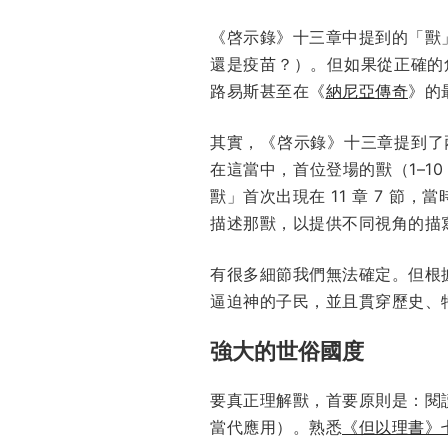
《啓示錄》十三章中提到的「獸
還是疫苗？）。但如果從正確的
路易斯甚至在《
納尼亞傳奇
》的
其實，《啓示錄》十三章提到了
在這當中，首位登場的獸（1–10 節
獸」首次出現在 11 章 7 
描述那獸，以提供不同視角的描
有很多細節我們無法確定。但根
逼迫神的子民，並且貫穿歷史、
強大的世俗國度
要真正理解獸，首要原則是：閱
當代應用）。熟悉
《但以理書》