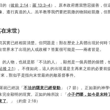
目的（
彼前 2:14
；
羅 13:3–4
）。原本政府應當懲惡揚善，但
像、遵行真道的人。羔羊教導我們要把凱撒的物歸給凱撒，但
其在末世）
切其實已經相當清楚。但問題是：獸在歷史上具體出現於何時
在世界末了出現的人或政權？答案很可能是——兩者皆是。
」的人物，也就是那「不法的人」，顯然是一個具體的個體，
帖後 2:1
）。不僅如此，這人的出現還是主再來之前的必要前
看來，獸似乎是指向末世最終的敵基督事件。
羅就已經說「
不法的隱意已經發動
」（7 節）。正如新約神
未完全顯明的現實。正如約翰所說：「
小子們哪，如今是末時
來了
。」（約壹 2:18）