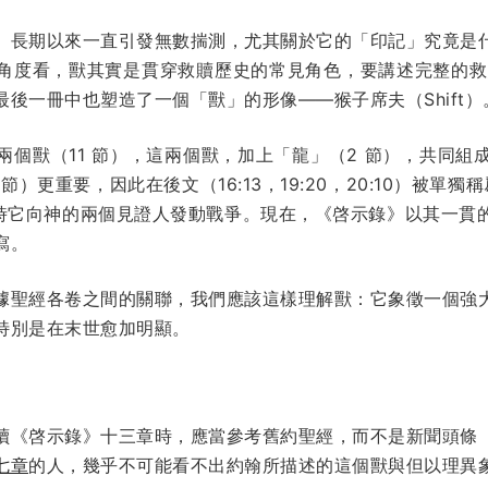
」長期以來一直引發無數揣測，尤其關於它的「印記」究竟是
角度看，獸其實是貫穿救贖歷史的常見角色，要講述完整的救恩故
最後一冊中也塑造了一個「獸」的形像——猴子席夫（Shift）
兩個獸（11 節），這兩個獸，加上「龍」（2 節），共同組
）更重要，因此在後文（16:13，19:20，20:10）被單獨稱
節，當時它向神的兩個見證人發動戰爭。現在，《啓示錄》以其一
寫。
據聖經各卷之間的關聯，我們應該這樣理解獸：它象徵一個強
特別是在末世愈加明顯。
讀《啓示錄》十三章時，應當參考舊約聖經，而不是新聞頭條
七章
的人，幾乎不可能看不出約翰所描述的這個獸與但以理異