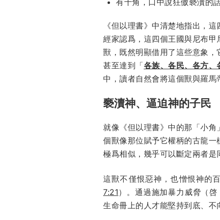
有十角，口中說狂傲褻瀆的
《但以理書》中清楚地指出，這
經家認爲，這四個王國與尼布甲
獸，既然明顯借用了這些意象，
甚至達到「
各族、各民、各方、
中，讀者自然會將這個獸與羅馬
褻瀆神、逼迫神的子民
就像《但以理書》中的那「小角
個獸像那位賦予它權柄的古龍一
極爲相似，幾乎可以斷定兩者是
這獸不僅恨惡神，也憎恨神的
7:21
）。通過施加暴力威脅（啓 
生命冊上的人才能堅持到底、不向