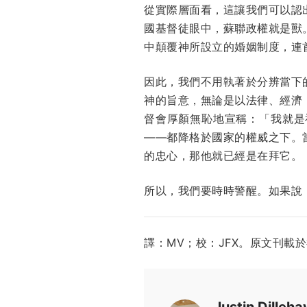
從實際層面看，這讓我們可以認
國基督徒眼中，蘇聯政權就是獸
中顛覆神所設立的婚姻制度，連首席大
因此，我們不用執著於分辨當下
神的旨意，無論是以法律、經濟
督會厚顏無恥地宣稱：「我就是
——都降格於國家的權威之下。
的忠心，那他就已經是在拜它。
所以，我們要時時警醒。如果說
譯：MV；校：JFX。原文刊載
Justin Dilleha