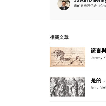
市的恩典浸信會（Grace
相關文章
謊言與
Jeremy K
是的
Ian J. Vai