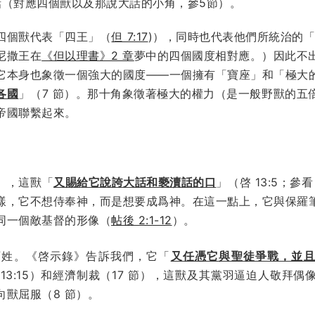
話（對應四個獸以及那說大話的小角，參5節）。
四個獸代表「四王」（
但 7:17
)），同時也代表他們所統治的「
尼撒王在
《但以理書》2 章
夢中的四個國度相對應。）因此不
它本身也象徵一個強大的國度——一個擁有「寶座」和「極大的
各國
」（7 節）。那十角象徵著極大的權力（是一般野獸的五
帝國聯繫起來。
」，這獸「
又賜給它說誇大話和褻瀆話的口
」（啓 13:5；參看
樣，它不想侍奉神，而是想要成爲神。在這一點上，它與保羅
同一個敵基督的形像（
帖後 2:1-12
）。
百姓。《啓示錄》告訴我們，它「
又任憑它與聖徒爭戰，並
13:15）和經濟制裁（17 節），這獸及其黨羽逼迫人敬拜
獸屈服（8 節）。