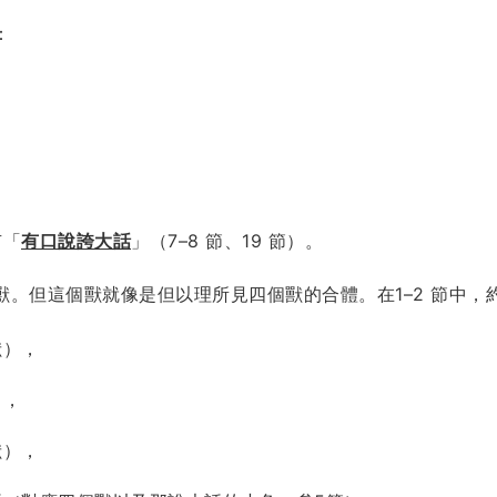
：
有「
有口說誇大話
」（7–8 節、19 節）。
。但這個獸就像是但以理所見四個獸的合體。在1–2 節中，
獸），
），
獸），