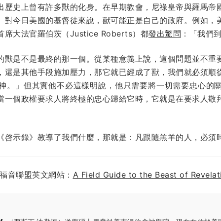
出歷史上曾有許多獸的化身。在早期教會，尼祿皇帝與羅馬帝
。對今日美國的基督徒來說，獸可能正是自己的政府。例如，
法官羅伯茨（Justice Roberts）都
發出驚問
：「我們
的獸是不是最終的那一個。從某種意義上說，這個問題並不重
，還是其他手段施加壓力，那它就已經成了獸，我們就必須順
神。」但其實他不必這樣明說，他只需要將一切需要忠心的
當一個政權要求人將終極的忠心歸給它時，它就是在要求人敬
《啓示錄》教導了我們什麼，那就是：凡跟隨羔羊的人，必須
於福音聯盟英文網站：
A Field Guide to the Beast of Revelat
y