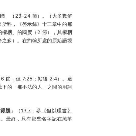
國」（23–24 節）。（大多數解
出所料，《啓示錄》十三章中的那
權柄」的國度（2 節），其權柄
倍之多）。在約翰所處的原始語境
 6 節；
但 7:25
；
帖後 2:4
）。這
筆下的「那不法的人」之間的用詞
且得勝
」（
13:7
；參
《但以理書》
偶像。最終，只有那些名字記在羔羊