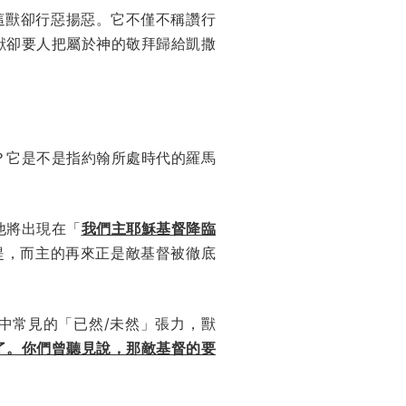
這獸卻行惡揚惡。它不僅不稱讚行
獸卻要人把屬於神的敬拜歸給凱撒
？它是不是指約翰所處時代的羅馬
他將出現在「
我們主耶穌基督降臨
提，而主的再來正是敵基督被徹底
學中常見的「已然/未然」張力，獸
了。你們曾聽見說，那敵基督的要