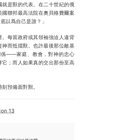
國就是獸的代表。在二十世紀的俄
美國聯邦最高法院在奧貝格費爾案
到底以爲自己是誰？」
要。每當政府或其領袖強迫人違背
從神而抵擋獸。也許最後那位敵基
關係——家庭、教會，對神的忠心
拜它；而人如果真的交出那份至高
時刻預備面對獸。
ion 13