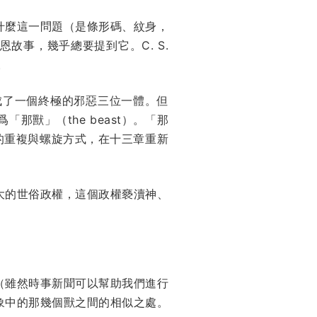
什麼這一問題（是條形碼、紋身，
事，幾乎總要提到它。C. S.
。
成了一個終極的邪惡三位一體。但
爲「那獸」（the beast）。「那
貫的重複與螺旋方式，在十三章重新
大的世俗政權，這個政權褻瀆神、
（雖然時事新聞可以幫助我們進行
象中的那幾個獸之間的相似之處。