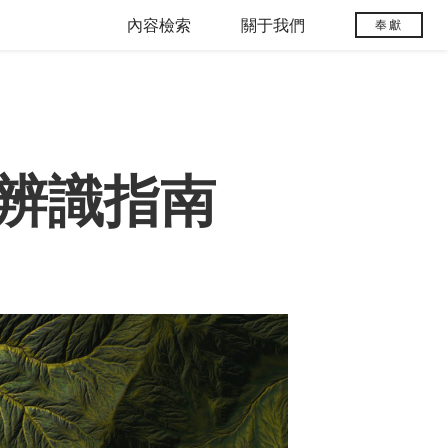
內容檢索
關于我們
奉獻
辨識指南