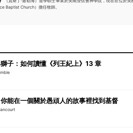
（賈斯丁·迪勒海）道學碩士畢業於美南浸信會神學院，現在在位於美
 Baptist Church）擔任牧師。
獅子：如何讀懂《列王紀上》13 章
imble
，你能在一個關於愚頑人的故事裡找到基督
llancourt