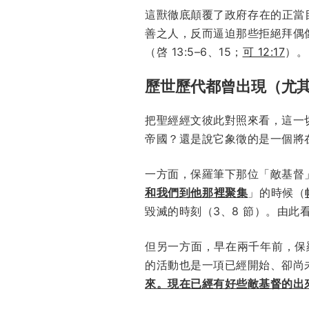
這獸徹底顛覆了政府存在的正當
善之人，反而逼迫那些拒絕拜偶
（啓 13:5–6、15；
可 12:17
）。
歷世歷代都曾出現（尤
把聖經經文彼此對照來看，這一
帝國？還是說它象徵的是一個將
一方面，保羅筆下那位「敵基督
和我們到他那裡聚集
」的時候（
毀滅的時刻（3、8 節）。由此
但另一方面，早在兩千年前，保
的活動也是一項已經開始、卻尚
來。現在已經有好些敵基督的出