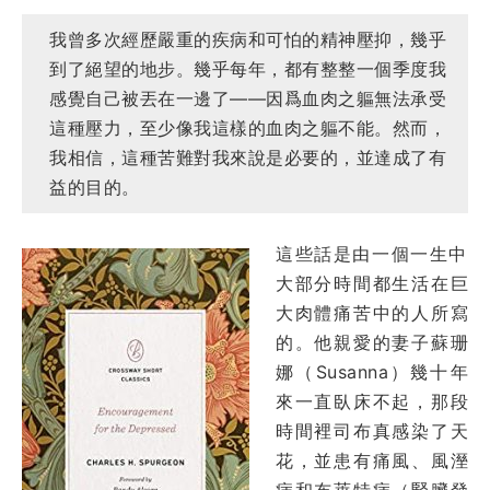
我曾多次經歷嚴重的疾病和可怕的精神壓抑，幾乎
到了絕望的地步。幾乎每年，都有整整一個季度我
感覺自己被丟在一邊了——因爲血肉之軀無法承受
這種壓力，至少像我這樣的血肉之軀不能。然而，
我相信，這種苦難對我來說是必要的，並達成了有
益的目的。
這些話是由一個一生中
大部分時間都生活在巨
大肉體痛苦中的人所寫
的。他親愛的妻子蘇珊
娜（Susanna）幾十年
來一直臥床不起，那段
時間裡司布真感染了天
花，並患有痛風、風溼
病和布萊特病（腎臟發