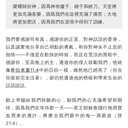
榮耀歸於神，因爲神有爐子、錘子和銼刀。天堂將
更加充滿喜樂，因爲我們在這裡充滿了痛苦；大地
將更加肥沃，因爲我們在逆境中得到了訓練。
我們要感謝司布真，感謝你的正直、對神話語的委身，
以及誠實地分享自己弱點的勇氣，和你對神永不止息的
熱情——不僅是在歡快的時候，而且在荒涼的黑暗中。
感謝你，至高無上的主，通過你的僕人鼓勵我們，他就
像
希伯來書11:4
中的亞伯一樣，雖然他已經死了（但在
你面前完全活著），卻仍然通過他的榜樣和帶來生命的
話語說話。
願上帝賜給我們聆聽的心，願我們的心充滿希望和期
待，因爲我們在等待那一天——君王耶穌會踐行祂用寶
血買來的應許，將擦去我們眼中的每一滴眼淚（啓
21:4）。