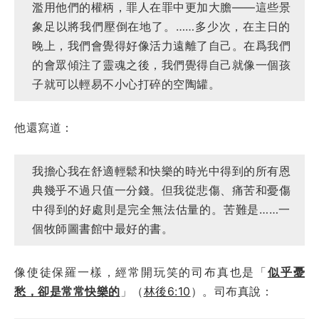
濫用他們的權柄，罪人在罪中更加大膽——這些景
象足以將我們壓倒在地了。……多少次，在主日的
晚上，我們會覺得好像活力遠離了自己。在爲我們
的會眾傾注了靈魂之後，我們覺得自己就像一個孩
子就可以輕易不小心打碎的空陶罐。
他還寫道：
我擔心我在舒適輕鬆和快樂的時光中得到的所有恩
典幾乎不過只值一分錢。但我從悲傷、痛苦和憂傷
中得到的好處則是完全無法估量的。苦難是……一
個牧師圖書館中最好的書。
像使徒保羅一樣，經常開玩笑的司布真也是「
似乎憂
愁，卻是常常快樂的
」（
林後6:10
）。司布真說：