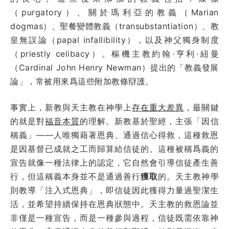
（purgatory）、關於瑪利亞的教義（Marian
dogmas）、聖餐變體教義（transubstantiation）、教
皇無誤論（papal infallibility），以及神父獨身制度
（priestly celibacy）。樞機主教約翰·亨利·紐曼
（Cardinal John Henry Newman）提出的「教義發展
論」，常被用來爲這些附加教條辯護。
事實上，新教與天主教在神學上
存在重大差異
，最關鍵
的就是對
福音本質
的理解。新教基於聖經，主張「因信
稱義」——人唯獨藉著恩典、通過信心得救，這種救恩
是因基督已成就之工而歸算給信徒的。這種被稱爲義的
宣告就像一種法律上的認定，它自然會引導信徒產生善
行，但這稱義本身並不是通過善行
獲取
的。天主教神學
則教導「注入式恩典」，即信徒因此獲得力量過聖潔生
活，並希望持續保持在恩典狀態中。天主教的救恩論並
非僅是一種宣告，而是一種參與過程，信徒既需依靠神