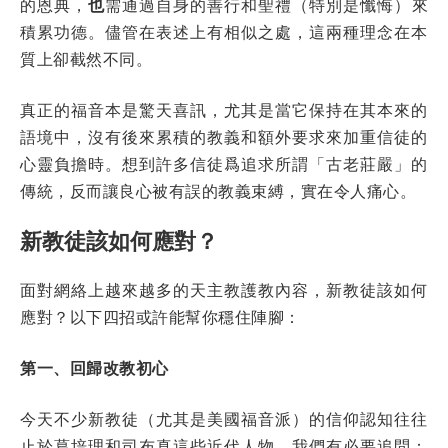
的恩典，
也
需通過自身的善行和聖禮（特別是懺悔）來
積累功德。儘管在表述上有相似之處，這兩種理念在本
質上卻截然不同。
真正的福音本是驚天喜訊，尤其是當它保持在其本來的
語境中，沒有後來累積的教義和額外要求來加重信徒的
心靈負擔時。想到許多信徒爲追求所謂「古老莊嚴」的
傳統，反而讓良心被有誤的教義束縛，實在令人痛心。
新教徒該如何應對？
面對網絡上越來越多的天主教護教內容，新教徒該如何
應對？以下四招或許能幫你穩住陣腳：
第一、回歸改教初心
今天不少新教徒（尤其是美國福音派）的信仰認知往往
止於葛培理和司布真這些近代人物。我們有必要追問：