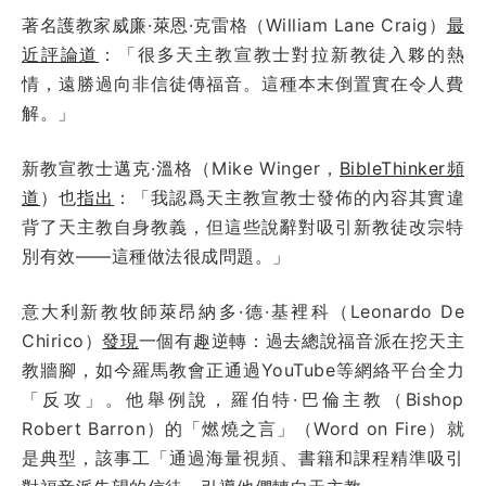
著名護教家威廉·萊恩·克雷格（William Lane Craig）
最
近評論道
：「很多天主教宣教士對拉新教徒入夥的熱
情，遠勝過向非信徒傳福音。這種本末倒置實在令人費
解。」
新教宣教士邁克·溫格（Mike Winger，
BibleThinker頻
道
）也
指出
：「我認爲天主教宣教士發佈的內容其實違
背了天主教自身教義，但這些說辭對吸引新教徒改宗特
別有效——這種做法很成問題。」
意大利新教牧師萊昂納多·德·基裡科（Leonardo De
Chirico）
發現
一個有趣逆轉：過去總說福音派在挖天主
教牆腳，如今羅馬教會正通過YouTube等網絡平台全力
「反攻」。他舉例說，羅伯特·巴倫主教（Bishop
Robert Barron）的「燃燒之言」（Word on Fire）就
是典型，該事工「通過海量視頻、書籍和課程精準吸引