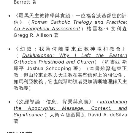
Barrett 著
《羅馬天主教神學與實踐：一位福音派基督徒的評
估》（
Roman Catholic Thelogy and Practice:
An Evangelical Assessment
）格雷格·R.艾利森
Gregg R. Allison 著
《幻滅：我爲何離開東正教神職和教會》
（
Disillusioned: Why I Left the Eastern
Orthodox Priesthood and Church
）（約書亞·斯
庫平 Joshua Schooping 著）（本書雖聚焦東正
教，但由於東正教與天主教在某些信仰上的相似性，
如馬利亞教義，它也能幫助讀者更加清晰地理解天主
教教義）
《次經導論：信息、背景與意義》（
Introducing
the Apocrypha: Message, Context, and
Significance
）大衛·A.德西爾瓦 David A. deSilva
著