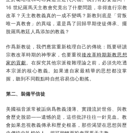
16 世紀羅馬天主教會究竟出了什麼問題，非得進行宗教
改革？天主教教義真的一成不變嗎？新教到底是「背叛
唯一真教會」的異端，還是爲了回歸早期使徒傳承、擺
脫羅馬教廷人爲添加的教義？
作爲新教徒，我們應當重新梳理自己的傳統：既要研讀
宗教改革時期的神學家，也要重視
後改革時期新教思想
家的貢獻
。在探究其他宗派複雜理論之前，必須先吃透
本宗派的核心教義。如果連自家最精華的思想都沒掌
握，聽到不同觀點時自然容易信心動搖。
第二、裝備平信徒
美國福音派常被詬病爲教義淺薄、實踐流於世俗、與教
會歷史脫節——遺憾的是，這些批評往往一針見血。教
會如果忽視教義傳承和歷史根基，那些渴望在思想與歷
史傳統中扎根的人，很可能轉而投奔羅馬天主教。