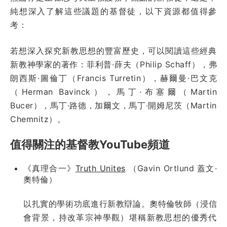
純想深入了解這些議題的基督徒，以下資源都值得參
考：
若想深入探究新教思想的豐富歷史，可以閱讀這些經典
新教神學家的著作：菲利普·薛夫（Philip Schaff），弗
朗西斯·圖倫丁（Francis Turretin），赫爾曼·巴文克
（Herman Bavinck），馬丁·布塞爾（Martin
Bucer），馬丁·路德，加爾文，馬丁·開姆尼茨（Martin
Chemnitz）。
值得關注的基督教YouTube頻道
《真理合一》
Truth Unites
（Gavin Ortlund 蓋文·
奧特倫）
以扎實的學術功底進行新教辯論。奧特倫牧師（浸信
會背景，持改革宗神學觀）堪稱新教思想的優秀代