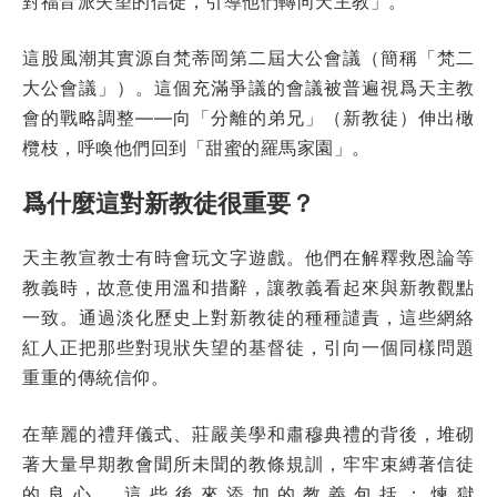
對福音派失望的信徒，引導他們轉向天主教」。
這股風潮其實源自梵蒂岡第二屆大公會議（簡稱「梵二
大公會議」）。這個充滿爭議的會議被普遍視爲天主教
會的戰略調整——向「分離的弟兄」（新教徒）伸出橄
欖枝，呼喚他們回到「甜蜜的羅馬家園」。
爲什麼這對新教徒很重要？
天主教宣教士有時會玩文字遊戲。他們在解釋救恩論等
教義時，故意使用溫和措辭，讓教義看起來與新教觀點
一致。通過淡化歷史上對新教徒的種種譴責，這些網絡
紅人正把那些對現狀失望的基督徒，引向一個同樣問題
重重的傳統信仰。
在華麗的禮拜儀式、莊嚴美學和肅穆典禮的背後，堆砌
著大量早期教會聞所未聞的教條規訓，牢牢束縛著信徒
的良心。這些後來添加的教義包括：煉獄