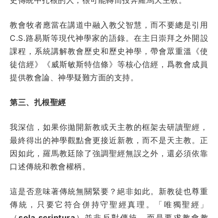
教會牧者應當在講道中融入教父智慧，而不要總是引用
C.S.路易斯等現代神學家的語錄。在主日崇拜之外開設
課程，系統講解教會歷史和歷史神學，帶會眾重溫《使
徒信經》《威斯敏斯特信條》等核心信經，爲教會成員
提供教會論、神學疑難方面的支持。
第三、扎根聖經
我深信，如果你拋開新教或天主教的框架去研讀聖經，
最終得出的神學觀點會更接近新教，而不是天主教。正
因如此，羅馬教廷除了強調聖經無誤之外，還必須依靠
口述傳統和教會權柄。
這是否意味著傳統無關緊要？絕非如此。新教徒也尊重
傳統，只要它符合併持守聖經真理。「唯獨聖經」
（
sola scriptura
）並非反對傳統，而是要求教會教