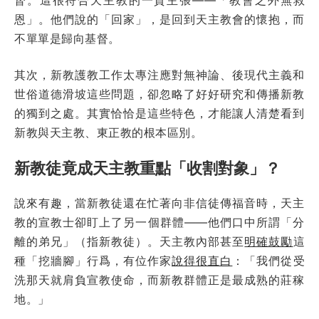
恩」。他們說的「回家」，是回到天主教會的懷抱，而
不單單是歸向基督。
其次，新教護教工作太專注應對無神論、後現代主義和
世俗道德滑坡這些問題，卻忽略了好好研究和傳播新教
的獨到之處。其實恰恰是這些特色，才能讓人清楚看到
新教與天主教、東正教的根本區別。
新教徒竟成天主教重點「收割對象」？
說來有趣，當新教徒還在忙著向非信徒傳福音時，天主
教的宣教士卻盯上了另一個群體——他們口中所謂「分
離的弟兄」（指新教徒）。天主教內部甚至
明確鼓勵
這
種「挖牆腳」行爲，有位作家
說得很直白
：「我們從受
洗那天就肩負宣教使命，而新教群體正是最成熟的莊稼
地。」