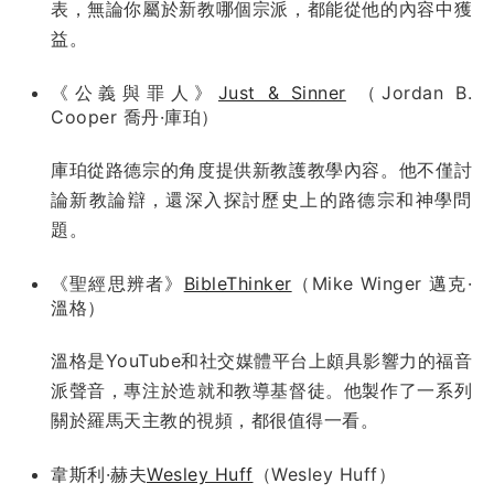
表，無論你屬於新教哪個宗派，都能從他的內容中獲
益。
《公義與罪人》
Just & Sinner
（Jordan B.
Cooper 喬丹·庫珀）
庫珀從路德宗的角度提供新教護教學內容。他不僅討
論新教論辯，還深入探討歷史上的路德宗和神學問
題。
《聖經思辨者》
BibleThinker
（Mike Winger 邁克·
溫格）
溫格是YouTube和社交媒體平台上頗具影響力的福音
派聲音，專注於造就和教導基督徒。他製作了一系列
關於羅馬天主教的視頻，都很值得一看。
韋斯利·赫夫
Wesley Huff
（Wesley Huff）