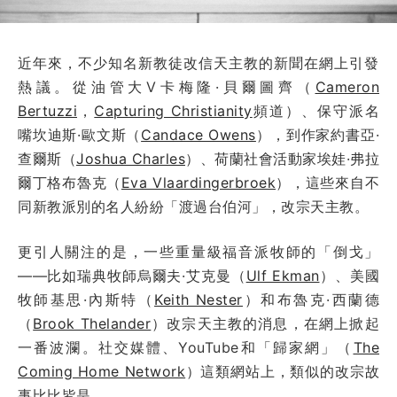
近年來，不少知名新教徒改信天主教的新聞在網上引發
熱議。從油管大V卡梅隆·貝爾圖齊（
Cameron
Bertuzzi
，
Capturing Christianity
頻道）、保守派名
嘴坎迪斯·歐文斯（
Candace Owens
），到作家約書亞·
查爾斯（
Joshua Charles
）、荷蘭社會活動家埃娃·弗拉
爾丁格布魯克（
Eva Vlaardingerbroek
），這些來自不
同新教派別的名人紛紛「渡過台伯河」，改宗天主教。
更引人關注的是，一些重量級福音派牧師的「倒戈」
——比如瑞典牧師烏爾夫·艾克曼（
Ulf Ekman
）、美國
牧師基思·內斯特（
Keith Nester
）和布魯克·西蘭德
（
Brook Thelander
）改宗天主教的消息，在網上掀起
一番波瀾。社交媒體、YouTube和「歸家網」（
The
Coming Home Network
）這類網站上，類似的改宗故
事比比皆是。