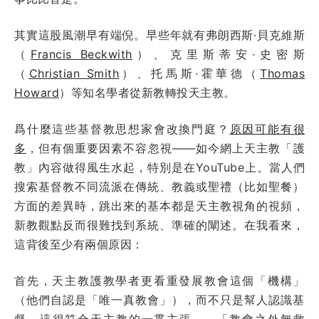
其實這股風潮早有端倪。早些年就有弗朗西斯·貝克維斯
（
Francis Beckwith
）、克里斯蒂安·史密斯
（
Christian Smith
）、托馬斯·霍華德（
Thomas
Howard
）等知名學者從新教轉投天主教。
爲什麼這些基督教思想家會改換門庭？
原因可能有很
多
，但有個重要因素不容忽視——如今網上天主教「護
教」內容做得風生水起，特別是在YouTube上。當人們
搜索基督教不同流派在傳統、教義或聖禮（比如聖餐）
方面的差異時，跳出來的基本都是天主教視角的視頻，
新教觀點反而很難找到系統、準確的闡述。在我看來，
這背後至少有兩個原因：
首先，天主教護教學者更看重發展教會這個「機構」
（他們自認是「唯一真教會」），而不只是幫人認識基
督。這很符合天主教的一貫主張——「教會之外無救