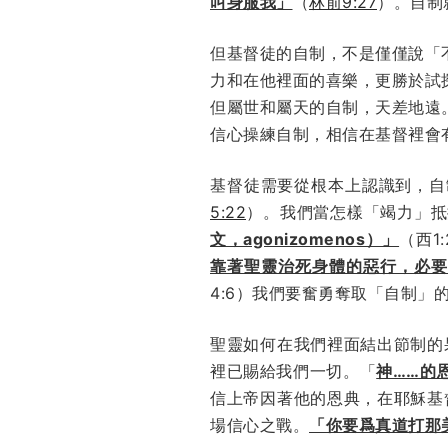
叫身服我」
（
林前9:27
）。自制
但基督徒的自制，不是僅僅說「
力和在他裡面的喜樂，更勝於試
但屬世和屬天的自制，天差地遠
信心操練自制，相信在基督裡會
基督徒需要從根本上認識到，自
5:22
）。我們當怎樣「竭力」抵
文，agonizomenos）」
（西1
靠著聖靈治死身體的惡行，必
4:6）我們要奮勇奪取「自制」
聖靈如何在我們裡面結出節制的
裡已賜給我們一切。「
神……的
信上帝因著他的恩典，在耶穌基
場信心之戰。
「你要爲真道打那