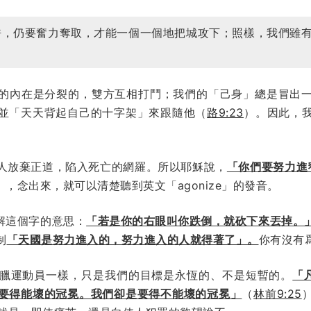
許，仍要奮力奪取，才能一個一個地把城攻下；照樣，我們雖
的內在是分裂的，雙方互相打鬥；我們的「己身」總是冒出
並「天天背起自己的十字架」來跟隨他（
路9:23
）。因此，
人放棄正道，陷入死亡的網羅。所以耶穌說，
「你們要努力進
he」，念出來，就可以清楚聽到英文「agonize」的發音。
解這個字的意思：
「若是你的右眼叫你跌倒，就砍下來丟掉。
制
「天國是努力進入的，努力進入的人就得著了」。
你有沒有
臘運動員一樣，只是我們的目標是永恆的、不是短暫的。
「凡
要得能壞的冠冕。我們卻是要得不能壞的冠冕」
（
林前9:25