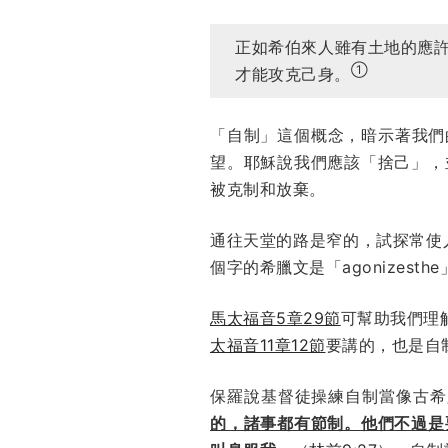
正如希伯來人雖有土地的應
①
才能攻克己身。
「自制」這個概念，暗示著我們
望。耶穌說我們應該「捨己」，
被克制和放棄。
通往天堂的路是窄的，試探常使
個字的希臘文是「agonizest
馬太福音5章29節
可幫助我們理
太福音11章12節
要講的，也是自
保羅說基督徒操練自制當像古希
的，諸事都有節制。他們不過是