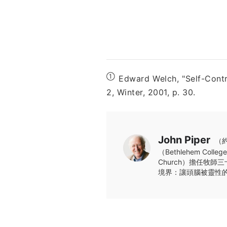
①
Edward Welch, "Self-Control
2, Winter, 2001, p. 30.
John Piper
（約
（Bethlehem Co
Church）擔任牧
境界：讓頭腦被靈性