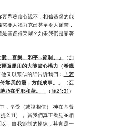
你要帶著信心說不，相信基督的能
樣需要人竭力克己甚至令人痛苦，
還是基督得榮耀？如果我們是靠著
仁愛、喜樂、和平…節制。」
（
加
我裡面運用的大能盡心竭力（希臘
。他又以類似的話告訴我們：
「若
倚靠我的靈，方能成事。」
（亞
勝乃在乎耶和華。」
（
箴21:31
）
中，享受（或說相信） 神在基督
提2:11） 。當我們真正看見並相
所以，自我節制的操練，其實是一