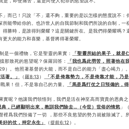
就是，即使痛苦，還是向使人犯罪的慾望說不。
不」而已！只說「不」還不夠，重要的是以怎樣的態度說不：
探所能帶給你的。也許世人的自我節制和我們所說的自制，一
。得勝時，是誰得到榮耀？這是關鍵所在。是我們得榮耀嗎？
有更大的能力和喜樂，基督將得著榮耀。
制是一個禮物，它是聖靈的果實：
「聖靈所結的果子，就是
擋那致死的慾望呢？保羅回答：
「我也爲此勞苦，照著他在
:29）。他照著基督的大能，而不是自己的能力「盡心竭力」
要活著。」
（
羅8:13
）
「不是倚靠勢力，不是倚靠才能，乃是
的戰果！但，不是靠自己的力量。
「馬是爲打仗之日預備的，得
果實呢？他讓我們領悟到，我們是活在神至高而寶貴的恩典之
恩典，已經顯明出來，教訓我們除去…（今世）世俗的情慾
」（
督裡爲我們預備了一切 ，那些不良慾望的勢力就被除滅了。
美好的仗，持定永生」
（
提前6:12
）。