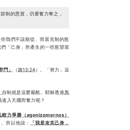
有節制的恩賞，仍要奮力奪之，
一些我們不該順從、而當克制的慾
我們「己身」所產生的一些慾望當
窄門」
（
路13:24
）。「努力」這
」
自制就是這麼嚴酷。耶穌透過
馬
爲進入天國而奮力呢？
較力爭勝（agonizomernos）
）。所以他說：
「我是攻克己身，