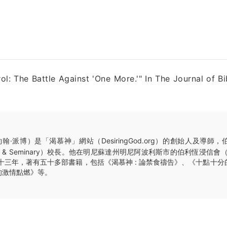
: The Battle Against 'One More.'" In The Journal of Bib
翰·派博）是「渴慕神」網站（DesiringGod.org）的創始人及導師
llege & Seminary）校長。他在明尼蘇達州明尼阿波利斯市的伯利恆浸信會（Beth
師三十三年，著有五十多部書籍，包括《渴慕神 : 論禁食禱告》、《十點十
的激情點燃》等。