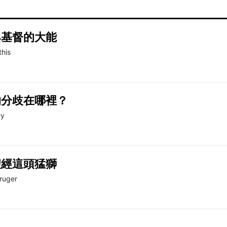
與基督的大能
his
的分歧在哪裡？
ey
聖經這頭猛獅
ruger